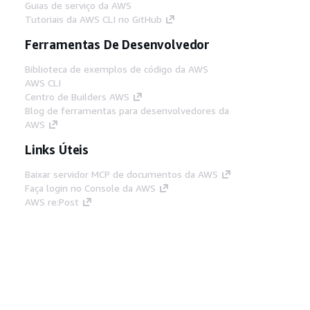
Guias de serviço da AWS
Tutoriais da AWS CLI no GitHub
Ferramentas De Desenvolvedor
Biblioteca de exemplos de código da AWS
AWS CLI
Centro de Builders AWS
Blog de ferramentas para desenvolvedores da
AWS
Links Úteis
Baixar servidor MCP de documentos da AWS
Faça login no Console da AWS
AWS re:Post
Privacidade
Termos do site
Preferências de
cookies
© 2026, Amazon Web Services, Inc. ou
suas afiliadas. Todos os direitos reservados.
Português