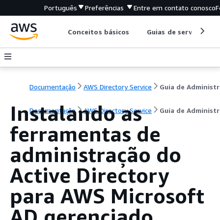
Português
Preferências
Entre em contato conosco
F
Conceitos básicos
Guias de serviço
Documentação
AWS Directory Service
G
Instalando as
Documentação
AWS Directory Service
Guia de Administ
ferramentas de
administração do
Active Directory
para AWS Microsoft
AD gerenciado