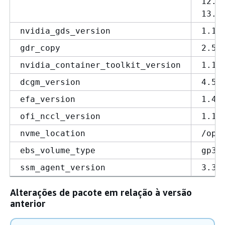
12.9
13.0
nvidia_gds_version
1.16
gdr_copy
2.5.
nvidia_container_toolkit_version
1.18
dcgm_version
4.5.
efa_version
1.45
ofi_nccl_version
1.17
nvme_location
/opt
ebs_volume_type
gp3
ssm_agent_version
3.3.
Alterações de pacote em relação à versão
anterior