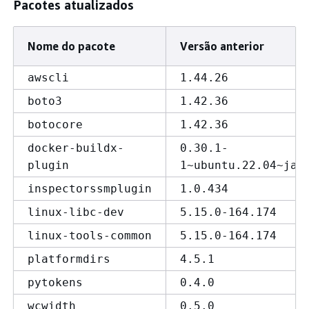
Pacotes atualizados
Nome do pacote
Versão anterior
awscli
1.44.26
boto3
1.42.36
botocore
1.42.36
docker-buildx-
0.30.1-
plugin
1~ubuntu.22.04~jam
inspectorssmplugin
1.0.434
linux-libc-dev
5.15.0-164.174
linux-tools-common
5.15.0-164.174
platformdirs
4.5.1
pytokens
0.4.0
wcwidth
0.5.0