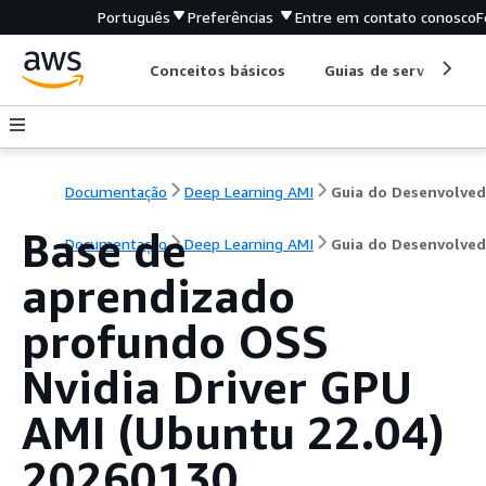
Português
Preferências
Entre em contato conosco
F
Conceitos básicos
Guias de serviço
Documentação
Deep Learning AMI
Guia do Desenvolved
Base de
Documentação
Deep Learning AMI
Guia do Desenvolved
aprendizado
profundo OSS
Nvidia Driver GPU
AMI (Ubuntu 22.04)
20260130