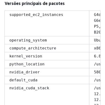
Versões principais de pacotes
supported_ec2_instances
G4dn
G6e,
P5, 
B200
operating_system
Ubun
compute_architecture
x86_
kernel_version
6.8.
python_location
/usr
nvidia_driver
580.
default_cuda
/usr
nvidia_cuda_stack
/usr
12.6
12.8