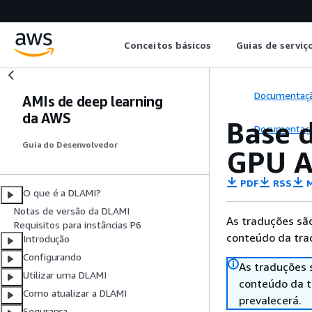
Conceitos básicos
Guias de serviç
Documentaç
AMIs de deep learning
da AWS
Base 
Documentaç
Guia do Desenvolvedor
GPU A
PDF
RSS
M
O que é a DLAMI?
Notas de versão da DLAMI
As traduções são
Requisitos para instâncias P6
conteúdo da trad
Introdução
Configurando
As traduções 
Utilizar uma DLAMI
conteúdo da tr
Como atualizar a DLAMI
prevalecerá.
Segurança