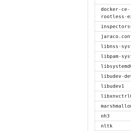
docker-ce-
rootless-e
inspectors
jaraco.con
libnss-sys
libpam-sys
libsystemd
libudev-de
libudev1
libxnvctrl
marshmallo
nh3
nltk