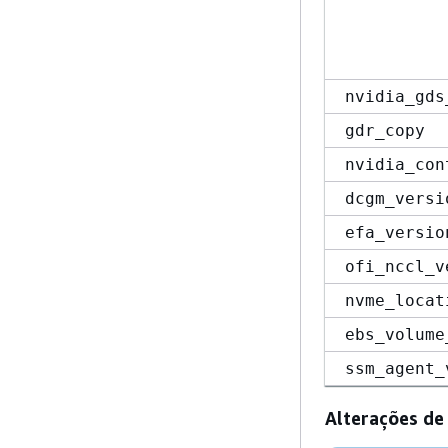
nvidia_gds
gdr_copy
nvidia_con
dcgm_versi
efa_versio
ofi_nccl_v
nvme_locat
ebs_volume
ssm_agent_
Alterações de