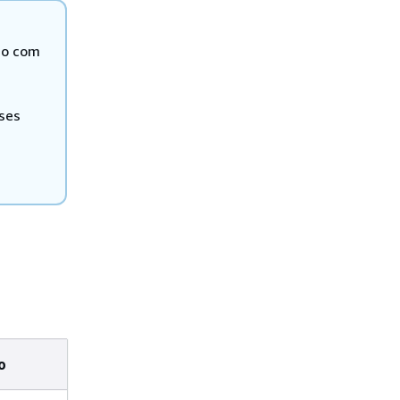
do com
ses
o