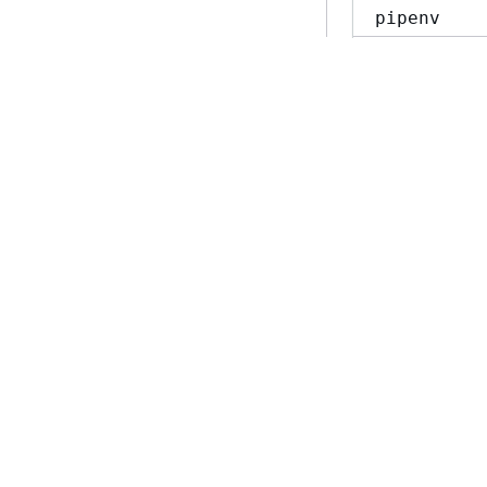
pipenv
python-dis
redis
requests
systemd-sy
udev
Pacotes remo
Nenhum pacote f