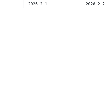
2026.2.1
2026.2.2
covery
1.2.0
1.2.1
7.3.0
7.4.0
2.32.5
2.33.0
sv
249.11-0ubuntu3.17
249.11-0
249.11-0ubuntu3.17
249.11-0
vidos
oi removido nessa versão.