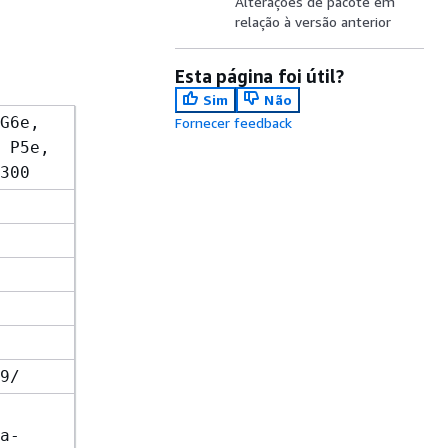
Alterações de pacote em
relação à versão anterior
Esta página foi útil?
Sim
Não
G6e,
Fornecer feedback
 P5e,
300
9/
a-