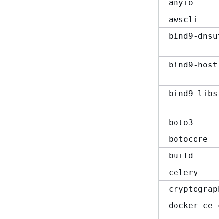
anyio
awscli
bind9-dnsu
bind9-host
bind9-libs
boto3
botocore
build
celery
cryptograp
docker-ce-