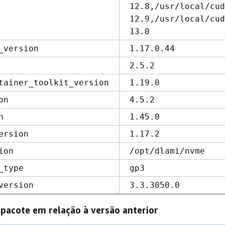
12.8,/usr/local/cud
12.9,/usr/local/cud
13.0
_version
1.17.0.44
2.5.2
tainer_toolkit_version
1.19.0
on
4.5.2
n
1.45.0
ersion
1.17.2
ion
/opt/dlami/nvme
_type
gp3
version
3.3.3050.0
 pacote em relação à versão anterior