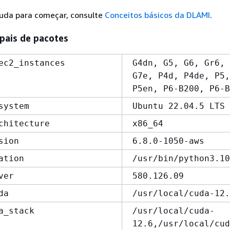
juda para começar, consulte
Conceitos básicos da DLAMI
.
ipais de pacotes
ec2_instances
G4dn, G5, G6, Gr6, 
G7e, P4d, P4de, P5,
P5en, P6-B200, P6-B
system
Ubuntu 22.04.5 LTS
chitecture
x86_64
sion
6.8.0-1050-aws
ation
/usr/bin/python3.10
ver
580.126.09
da
/usr/local/cuda-12.
a_stack
/usr/local/cuda-
12.6,/usr/local/cud