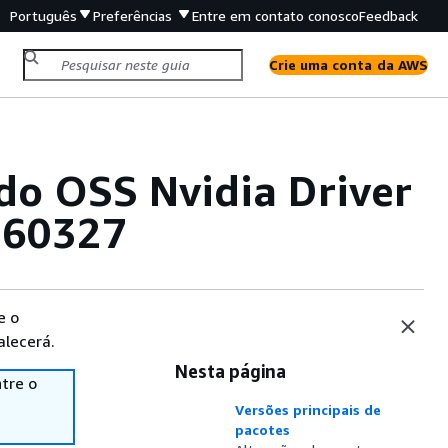
Português
Preferências
Entre em contato conosco
Feedback
Crie uma conta da AWS
do OSS Nvidia Driver
260327
e o
alecerá.
Nesta página
tre o
Versões principais de
pacotes