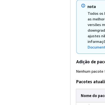
nota
Todos os 
as melhor
versões m
downgrade
ajustes n
informaçõ
Document
Adição de pac
Nenhum pacote f
Pacotes atual
Nome do pac