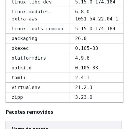
linux-libc-dev
5.15.0-174.184
linux-modules-
6.8.0-
extra-aws
1051.54~22.04.1
linux-tools-common
5.15.0-174.184
packaging
26.0
pkexec
0.105-33
platformdirs
4.9.6
polkitd
0.105-33
tomli
2.4.1
virtualenv
21.2.3
zipp
3.23.0
Pacotes removidos
Nome do pacote