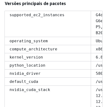
Versões principais de pacotes
supported_ec2_instances
G4dn
G6e,
P5, 
B200
operating_system
Ubun
compute_architecture
x86_
kernel_version
6.8.
python_location
/usr
nvidia_driver
580.
default_cuda
/usr
nvidia_cuda_stack
/usr
12.6
12.8