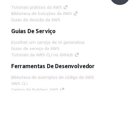
Tutoriais práticos da AWS
Biblioteca de Soluções da AWS
Guias de decisão da AWS
Guias De Serviço
Escolher um serviço de IA generativa
Guias de serviço da AWS
Tutoriais da AWS CLI no GitHub
Ferramentas De Desenvolvedor
Biblioteca de exemplos de código da AWS
AWS CLI
Centro de Builders AWS
Blog de ferramentas para desenvolvedores da
AWS
Links Úteis
Baixar servidor MCP de documentos da AWS
Faça login no Console da AWS
AWS re:Post