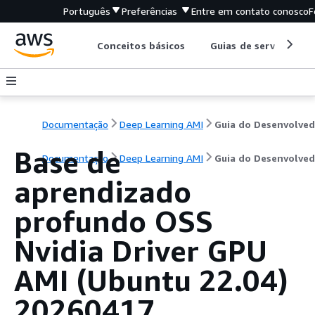
Português
Preferências
Entre em contato conosco
F
Conceitos básicos
Guias de serviço
Documentação
Deep Learning AMI
Guia do Desenvolved
Base de
Documentação
Deep Learning AMI
Guia do Desenvolved
aprendizado
profundo OSS
Nvidia Driver GPU
AMI (Ubuntu 22.04)
20260417