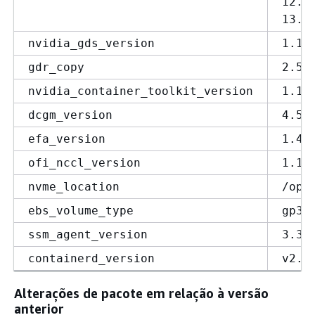
12.9
13.0
nvidia_gds_version
1.17
gdr_copy
2.5.
nvidia_container_toolkit_version
1.19
dcgm_version
4.5.
efa_version
1.47
ofi_nccl_version
1.18
nvme_location
/opt
ebs_volume_type
gp3
ssm_agent_version
3.3.
containerd_version
v2.2
Alterações de pacote em relação à versão
anterior