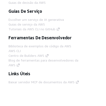
Guias de decisão da AWS
Guias De Serviço
Escolher um serviço de IA generativa
Guias de serviço da AWS
Tutoriais da AWS CLI no GitHub
Ferramentas De Desenvolvedor
Biblioteca de exemplos de código da AWS
AWS CLI
Centro de Builders AWS
Blog de ferramentas para desenvolvedores da
AWS
Links Úteis
Baixar servidor MCP de documentos da AWS
Faça login no Console da AWS
AWS re:Post
Privacidade
Termos do site
Preferências de