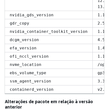
12.9
13.0
nvidia_gds_version
1.17
gdr_copy
2.5.
nvidia_container_toolkit_version
1.19
dcgm_version
4.5.
efa_version
1.47
ofi_nccl_version
1.18
nvme_location
/opt
ebs_volume_type
gp3
ssm_agent_version
3.3.
containerd_version
v2.2
Alterações de pacote em relação à versão
anterior