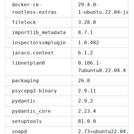
docker-ce-
29.4.0-
rootless-extras
1~ubuntu.22.04~jam
filelock
3.28.0
importlib_metadata
8.7.1
inspectorssmplugin
1.0.482
jaraco.context
6.1.2
libnetplan0
0.106.1-
7ubuntu0.22.04.4
packaging
26.0
psycopg2-binary
2.9.11
pydantic
2.9.2
pydantic_core
2.23.4
setuptools
81.0.0
snapd
2.73+ubuntu22.04.1