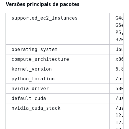
Versões principais de pacotes
supported_ec2_instances
G4dn
G6e,
P5, 
B200
operating_system
Ubun
compute_architecture
x86_
kernel_version
6.8.
python_location
/usr
nvidia_driver
580.
default_cuda
/usr
nvidia_cuda_stack
/usr
12.6
12.8