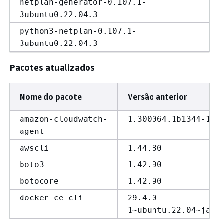
netplan-generator-0.107.1-
3ubuntu0.22.04.3
python3-netplan-0.107.1-
3ubuntu0.22.04.3
Pacotes atualizados
Nome do pacote
Versão anterior
amazon-cloudwatch-
1.300064.1b1344-1
agent
awscli
1.44.80
boto3
1.42.90
botocore
1.42.90
docker-ce-cli
29.4.0-
1~ubuntu.22.04~jam