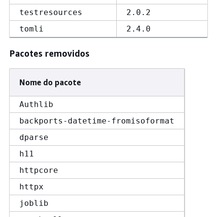
testresources
2.0.2
tomli
2.4.0
Pacotes removidos
Nome do pacote
Authlib
backports-datetime-fromisoformat
dparse
h11
httpcore
httpx
joblib