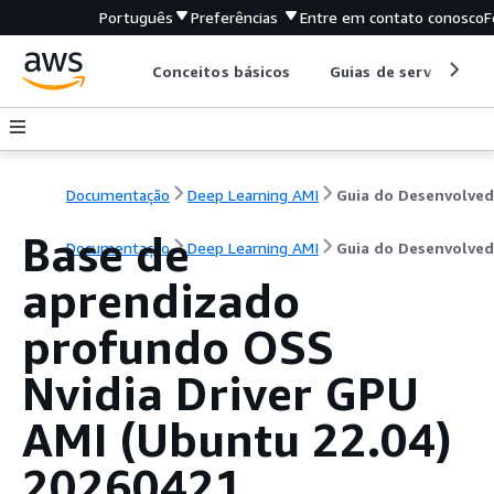
Português
Preferências
Entre em contato conosco
F
Conceitos básicos
Guias de serviço
Documentação
Deep Learning AMI
Guia do Desenvolved
Base de
Documentação
Deep Learning AMI
Guia do Desenvolved
aprendizado
profundo OSS
Nvidia Driver GPU
AMI (Ubuntu 22.04)
20260421