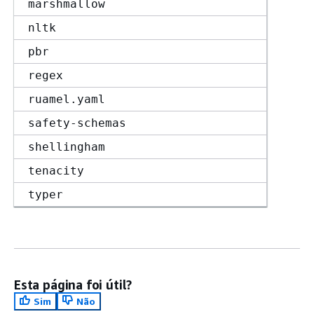
marshmallow
nltk
pbr
regex
ruamel.yaml
safety-schemas
shellingham
tenacity
typer
Esta página foi útil?
Sim
Não