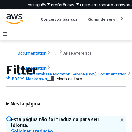
Português
Preferências
Entre em contato conosco
F
Conceitos básicos
Guias de serviço
Documentation
...
API Reference
Filter
Documentation
Amazon Database Migration Service (DMS) Documentation
PDF
Markdown
Modo de foco
API Reference
Nesta página
Esta página não foi traduzida para seu
idioma.
Solicitar tradução