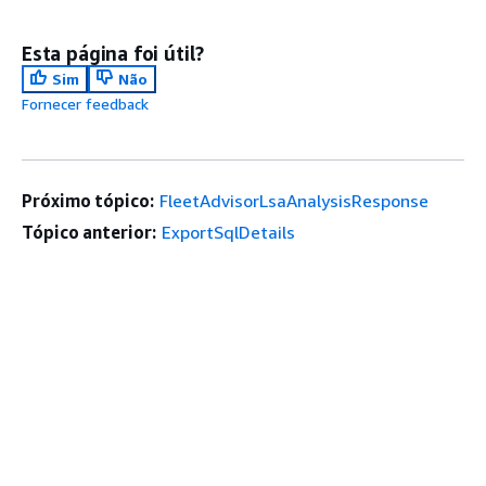
Esta página foi útil?
Sim
Não
Fornecer feedback
Próximo tópico:
FleetAdvisorLsaAnalysisResponse
Tópico anterior:
ExportSqlDetails