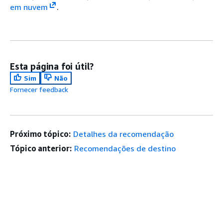
em nuvem
.
Esta página foi útil?
Sim
Não
Fornecer feedback
Próximo tópico:
Detalhes da recomendação
Tópico anterior:
Recomendações de destino