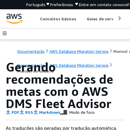
Português
Preferências
Entre em contato conosco
F
Conceitos básicos
Guias de serviço
Documentação
AWS Database Migration Service
Gerando
Documentação
AWS Database Migration Service
Manual do usuário
recomendações de
metas com o AWS
DMS Fleet Advisor
PDF
RSS
Markdown
Modo de foco
As traduções são geradas por tradução automática.