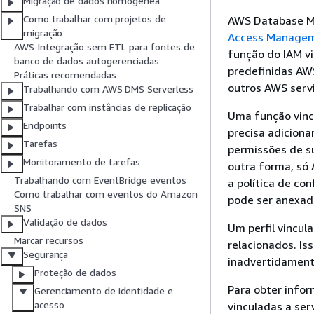
Migração de dados homogênea
Como trabalhar com projetos de
AWS Database Mi
migração
Access Manage
AWS Integração sem ETL para fontes de
função do IAM v
banco de dados autogerenciadas
predefinidas AW
Práticas recomendadas
outros AWS serv
Trabalhando com AWS DMS Serverless
Trabalhar com instâncias de replicação
Uma função vinc
Endpoints
precisa adicion
Tarefas
permissões de su
Monitoramento de tarefas
outra forma, só
Trabalhando com EventBridge eventos
a política de con
Como trabalhar com eventos do Amazon
pode ser anexad
SNS
Validação de dados
Um perfil vincul
Marcar recursos
relacionados. I
Segurança
inadvertidament
Proteção de dados
Para obter info
Gerenciamento de identidade e
acesso
vinculadas a ser