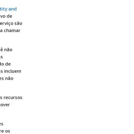
tity and
ivo de
erviço são
ra chamar
cê não
as
do de
as incluem
ões não
s recursos
mover
es
re os