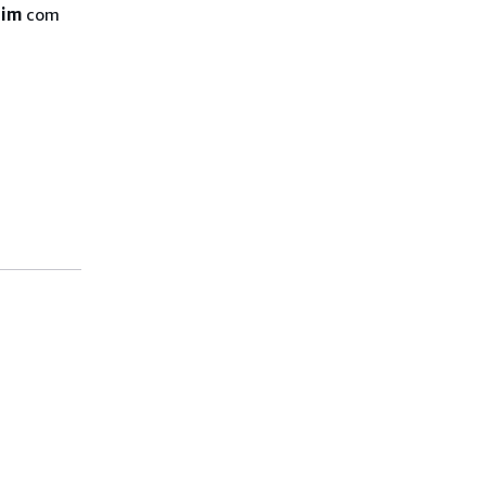
Sim
com