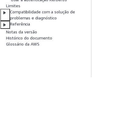
Limites
Compatibilidade com a solução de
problemas e diagnóstico
Referência
Notas da versão
Histórico do documento
Glossário da AWS
Comece A Usar
Guias De Ser
Tutoriais práticos da AWS
Escolher um servi
Biblioteca de Soluções da AWS
Guias de serviço
Guias de decisão da AWS
Tutoriais da AWS 