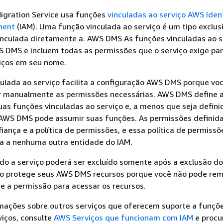
gration Service usa funções
vinculadas ao serviço AWS Iden
ment
(IAM). Uma função vinculada ao serviço é um tipo exclus
inculada diretamente a. AWS DMS As funções vinculadas ao s
S DMS e incluem todas as permissões que o serviço exige pa
iços em seu nome.
ulada ao serviço facilita a configuração AWS DMS porque vo
ar manualmente as permissões necessárias. AWS DMS define 
as funções vinculadas ao serviço e, a menos que seja defini
 AWS DMS pode assumir suas funções. As permissões definid
fiança e a política de permissões, e essa política de permiss
a a nenhuma outra entidade do IAM.
ado a serviço poderá ser excluído somente após a exclusão do
sso protege seus AWS DMS recursos porque você não pode re
e a permissão para acessar os recursos.
rmações sobre outros serviços que oferecem suporte a funçõ
viços, consulte
AWS Serviços que funcionam com IAM
e procu