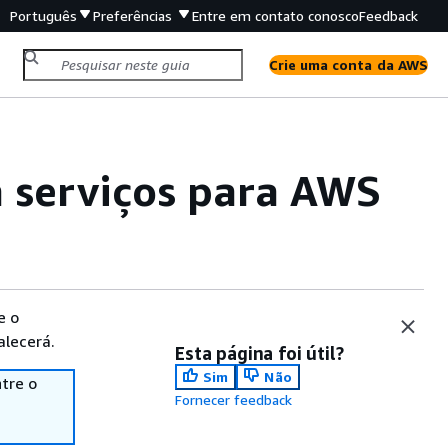
Português
Preferências
Entre em contato conosco
Feedback
Crie uma conta da AWS
a serviços para AWS
e o
alecerá.
Esta página foi útil?
Sim
Não
tre o
Fornecer feedback