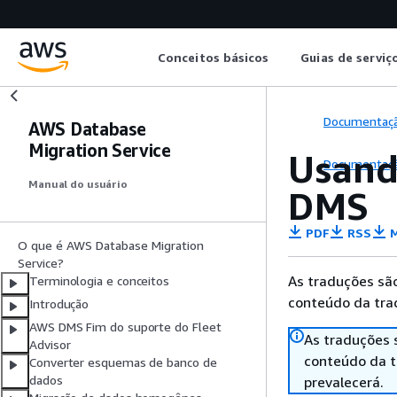
Conceitos básicos
Guias de serviç
Documentaç
AWS Database
Migration Service
Usand
Documentaç
Manual do usuário
DMS
PDF
RSS
M
O que é AWS Database Migration
Service?
As traduções são
Terminologia e conceitos
conteúdo da trad
Introdução
AWS DMS Fim do suporte do Fleet
As traduções 
Advisor
conteúdo da tr
Converter esquemas de banco de
dados
prevalecerá.