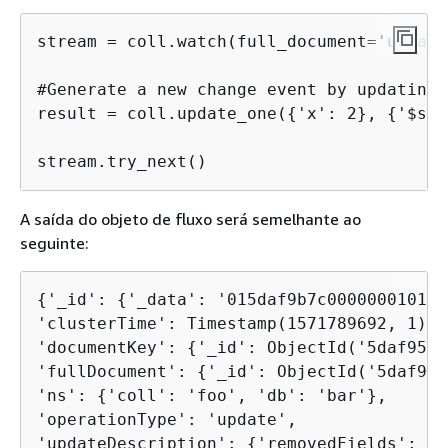
stream = coll.watch(full_document='update
#Generate a new change event by updating 
result = coll.update_one(
{
'x': 2}, 
{
'$set
stream.try_next()
A saída do objeto de fluxo será semelhante ao
seguinte:
{
'_id': 
{
'_data': '015daf9b7c000000010100
'clusterTime': Timestamp(1571789692, 1),

'documentKey': 
{
'_id': ObjectId('5daf9502
'fullDocument': 
{
'_id': ObjectId('5daf950
'ns': 
{
'coll': 'foo', 'db': 'bar'},

'operationType': 'update',

'updateDescription': 
{
'removedFields': []