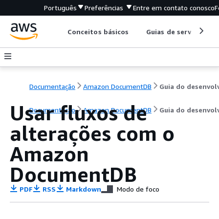
Português
Preferências
Entre em contato conosco
F
Conceitos básicos
Guias de serviço
Documentação
Amazon DocumentDB
Usar fluxos de
Documentação
Amazon DocumentDB
Guia do desenvol
alterações com o
Amazon
DocumentDB
PDF
RSS
Markdown
Modo de foco