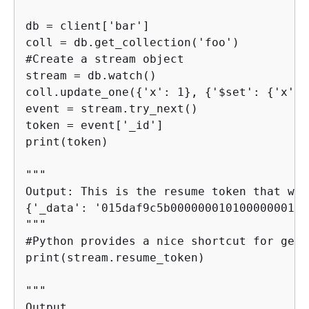
db = client['bar']

coll = db.get_collection('foo')

#Create a stream object

stream = db.watch()

coll.update_one(
{
'x': 1}, 
{
'$set': 
{
'x': 
event = stream.try_next()

token = event['_id']

print(token)

"""

{
'_data': '015daf9c5b00000001010000000100
"""

#Python provides a nice shortcut for gett
print(stream.resume_token)

"""
