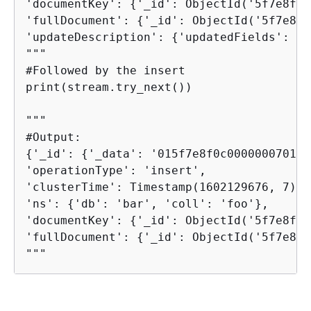
'documentKey': 
{
'_id': ObjectId('5f7e8f0a
'fullDocument': 
{
'_id': ObjectId('5f7e8f0
'updateDescription': 
{
'updatedFields': 
{
'
"""

#Followed by the insert

print(stream.try_next())

"""

{
'_id': 
{
'_data': '015f7e8f0c000000070100
'operationType': 'insert', 

'clusterTime': Timestamp(1602129676, 7), 

'ns': 
{
'db': 'bar', 'coll': 'foo'}, 

'documentKey': 
{
'_id': ObjectId('5f7e8f0c
'fullDocument': 
{
'_id': ObjectId('5f7e8f0
"""