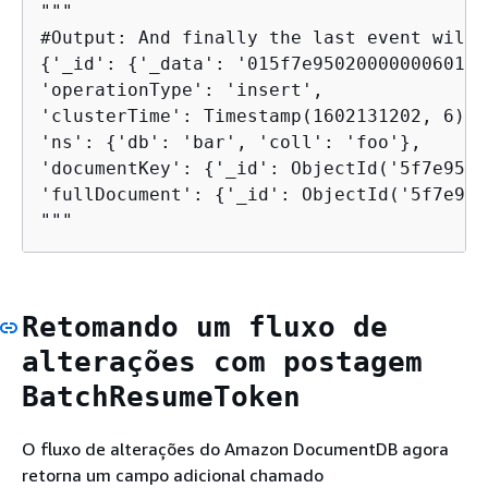
"""

{
'_id': 
{
'_data': '015f7e9502000000060100
'operationType': 'insert', 

'clusterTime': Timestamp(1602131202, 6), 

'ns': 
{
'db': 'bar', 'coll': 'foo'}, 

'documentKey': 
{
'_id': ObjectId('5f7e9502
'fullDocument': 
{
'_id': ObjectId('5f7e950
"""
Retomando um fluxo de
alterações com postagem
BatchResumeToken
O fluxo de alterações do Amazon DocumentDB agora
retorna um campo adicional chamado