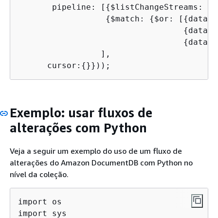
       pipeline: [
{
$listChangeStreams: 1},
{
$match: 
{
$or: [
{
databa
{
databa
{
databa
                 ],

      cursor:
{
}}));
Exemplo: usar fluxos de
alterações com Python
Veja a seguir um exemplo do uso de um fluxo de
alterações do Amazon DocumentDB com Python no
nível da coleção.
import os

import sys
