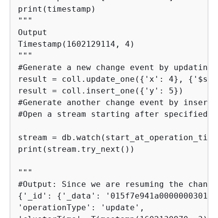
print(timestamp)

"""

Output

Timestamp(1602129114, 4)

"""

#Generate a new change event by updating 
result = coll.update_one(
{
'x': 4}, 
{
'$set
result = coll.insert_one(
{
'y': 5})

#Generate another change event by inserti
#Open a stream starting after specified t
stream = db.watch(start_at_operation_time
print(stream.try_next())

"""

{
'_id': 
{
'_data': '015f7e941a000000030100
'operationType': 'update', 
