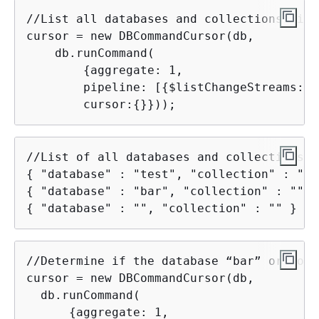
//List all databases and collections with
cursor = new DBCommandCursor(db,

    db.runCommand(

{
aggregate: 1,

        pipeline: [
{
$listChangeStreams: 1
        cursor:
{
}}));
{
{
{
 "database" : "", "collection" : "" }
//Determine if the database “bar” or coll
cursor = new DBCommandCursor(db,

  db.runCommand(

{
aggregate: 1,
