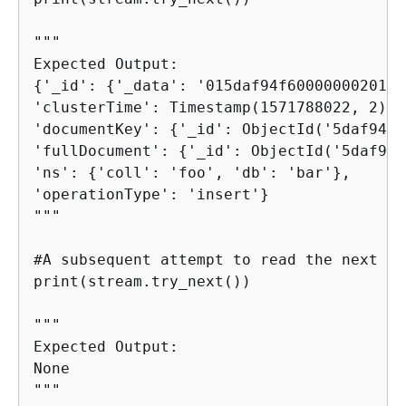
"""

{
'_id': 
{
'_data': '015daf94f6000000020100
'clusterTime': Timestamp(1571788022, 2),

'documentKey': 
{
'_id': ObjectId('5daf94f6
'fullDocument': 
{
'_id': ObjectId('5daf94f
'ns': 
{
'coll': 'foo', 'db': 'bar'},

'operationType': 'insert'}

"""

#A subsequent attempt to read the next ch
print(stream.try_next())

"""

Expected Output:

None

""" 
