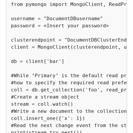
from pymongo import MongoClient, ReadPref
username = "DocumentDBusername"

password = <Insert your password> 

clusterendpoint = "DocumentDBClusterEndpoi
client = MongoClient(clusterendpoint, use
db = client['bar']

#While ‘Primary’ is the default read pref
#how to specify the required read prefere
coll = db.get_collection('foo', read_pref
#Create a stream object

stream = coll.watch()

#Write a new document to the collection t
coll.insert_one(
{
'x': 1})

#Read the next change event from the stre
print(stream.try_next())
