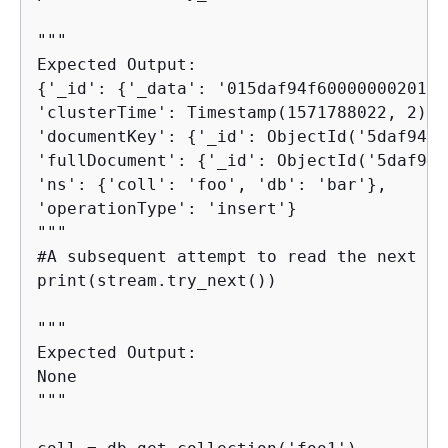
"""

{
'_id': 
{
'_data': '015daf94f6000000020100
'clusterTime': Timestamp(1571788022, 2),

'documentKey': 
{
'_id': ObjectId('5daf94f6
'fullDocument': 
{
'_id': ObjectId('5daf94f
'ns': 
{
'coll': 'foo', 'db': 'bar'},

'operationType': 'insert'}

"""

#A subsequent attempt to read the next ch
print(stream.try_next())

"""

Expected Output:

None

""" 
