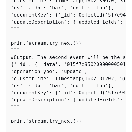
'clusterTime': Timestamp(1602130970, 3), 

'ns': 
{
'db': 'bar', 'coll': 'foo'}, 

'documentKey': 
{
'_id': ObjectId('5f7e9417
'updateDescription': 
{
'updatedFields': 
{
'
"""

print(stream.try_next())

"""

{
'_id': 
{
'_data': '015f7e9502000000050100
'operationType': 'update', 

'clusterTime': Timestamp(1602131202, 5),

'ns': 
{
'db': 'bar', 'coll': 'foo'}, 

'documentKey': 
{
'_id': ObjectId('5f7e94ff
'updateDescription': 
{
'updatedFields': 
{
'
"""

print(stream.try_next())
