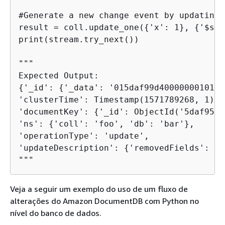
#Generate a new change event by updating 
result = coll.update_one(
{
'x': 1}, 
{
'$set
print(stream.try_next())

"""

{
'_id': 
{
'_data': '015daf99d4000000010100
'clusterTime': Timestamp(1571789268, 1),

'documentKey': 
{
'_id': ObjectId('5daf9502
'ns': 
{
'coll': 'foo', 'db': 'bar'},

'operationType': 'update',

'updateDescription': 
{
'removedFields': []
"""
Veja a seguir um exemplo do uso de um fluxo de
alterações do Amazon DocumentDB com Python no
nível do banco de dados.