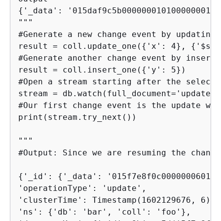
{
'_data': '015daf9c5b00000001010000000100
"""

#Generate a new change event by updating 
result = coll.update_one(
{
'x': 4}, 
{
'$set
#Generate another change event by inserti
result = coll.insert_one(
{
'y': 5})

#Open a stream starting after the selecte
stream = db.watch(full_document='updateLo
#Our first change event is the update wit
print(stream.try_next())

"""

#Output: Since we are resuming the change
{
'_id': 
{
'_data': '015f7e8f0c000000060100
'operationType': 'update', 

'clusterTime': Timestamp(1602129676, 6), 

'ns': 
{
'db': 'bar', 'coll': 'foo'}, 
