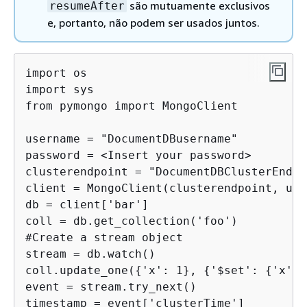
são mutuamente exclusivos
resumeAfter
e, portanto, não podem ser usados juntos.
import os

import sys

from pymongo import MongoClient

username = "DocumentDBusername"

password = <Insert your password> 

clusterendpoint = "DocumentDBClusterEndpoi
client = MongoClient(clusterendpoint, use
db = client['bar']

coll = db.get_collection('foo')

#Create a stream object

stream = db.watch()

coll.update_one(
{
'x': 1}, 
{
'$set': 
{
'x': 
event = stream.try_next()

timestamp = event['clusterTime']
