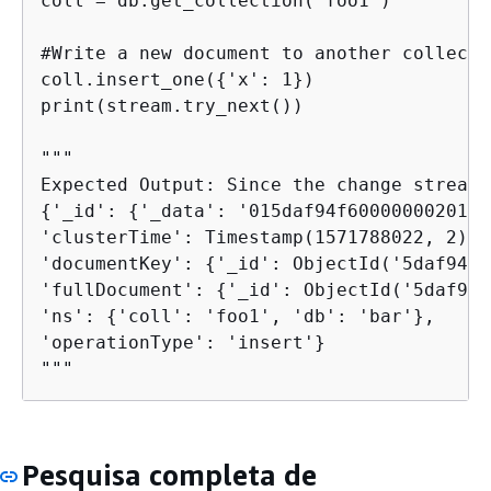
coll = db.get_collection('foo1')

#Write a new document to another collecti
coll.insert_one(
{
'x': 1})

print(stream.try_next())

"""

{
'_id': 
{
'_data': '015daf94f6000000020100
'clusterTime': Timestamp(1571788022, 2),

'documentKey': 
{
'_id': ObjectId('5daf94f6
'fullDocument': 
{
'_id': ObjectId('5daf94f
'ns': 
{
'coll': 'foo1', 'db': 'bar'},

'operationType': 'insert'}

"""
Pesquisa completa de