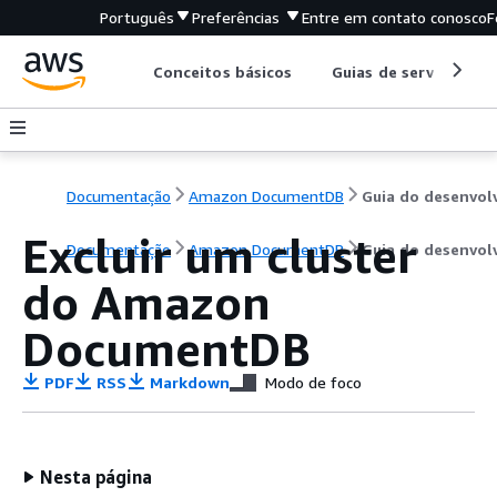
Português
Preferências
Entre em contato conosco
F
Conceitos básicos
Guias de serviço
Documentação
Amazon DocumentDB
Excluir um cluster
Documentação
Amazon DocumentDB
Guia do desenvol
do Amazon
DocumentDB
PDF
RSS
Markdown
Modo de foco
Nesta página