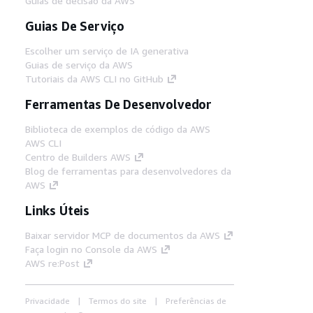
Guias de decisão da AWS
Guias De Serviço
Escolher um serviço de IA generativa
Guias de serviço da AWS
Tutoriais da AWS CLI no GitHub
Ferramentas De Desenvolvedor
Biblioteca de exemplos de código da AWS
AWS CLI
Centro de Builders AWS
Blog de ferramentas para desenvolvedores da
AWS
Links Úteis
Baixar servidor MCP de documentos da AWS
Faça login no Console da AWS
AWS re:Post
Privacidade
Termos do site
Preferências de