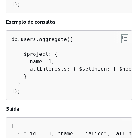
]);
Exemplo de consulta
db.users.aggregate([

{
    $project: 
{
      name: 1,

      allInterests: 
{
 $setUnion: ["$hobbi
    }

  }

]);
Saída
[

{
 "_id" : 1, "name" : "Alice", "allInte