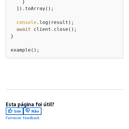
    }

  ]).toArray();

console
.log(result);

await
 client.close();

}

example();
Esta página foi útil?
Sim
Não
Fornecer feedback