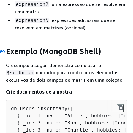
: uma expressão que se resolve em
expression2
uma matriz.
: expressões adicionais que se
expressionN
resolvem em matrizes (opcional).
Exemplo (MongoDB Shell)
O exemplo a seguir demonstra como usar o
operador para combinar os elementos
$setUnion
exclusivos de dois campos de matriz em uma coleção.
Crie documentos de amostra
db.users.insertMany([

{
 _id: 1, name: "Alice", hobbies: ["rea
{
 _id: 2, name: "Bob", hobbies: ["cooki
{
 _id: 3, name: "Charlie", hobbies: ["r