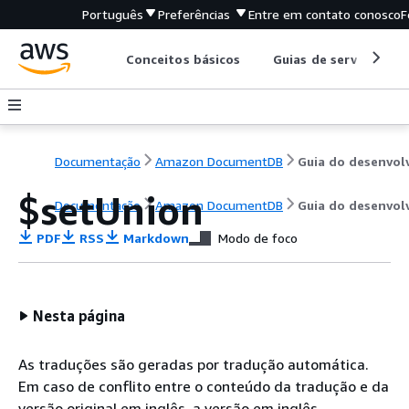
Português
Preferências
Entre em contato conosco
F
Conceitos básicos
Guias de serviço
Documentação
Amazon DocumentDB
$setUnion
Documentação
Amazon DocumentDB
Guia do desenvol
PDF
RSS
Markdown
Modo de foco
Nesta página
As traduções são geradas por tradução automática.
Em caso de conflito entre o conteúdo da tradução e da
versão original em inglês, a versão em inglês