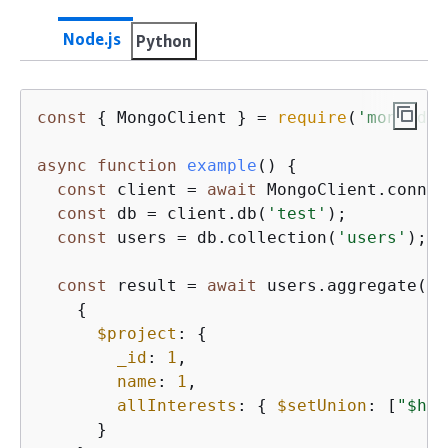
Node.js
Python
const
{
 MongoClient } = 
require
(
'mongodb'
async
function
example
(
) 
{
const
 client = 
await
 MongoClient.connec
const
 db = client.db(
'test'
);

const
 users = db.collection(
'users'
);

const
 result = 
await
 users.aggregate([

{
$project
: 
{
_id
: 
1
,

name
: 
1
,

allInterests
: 
{
$setUnion
: [
"$hob
      }
