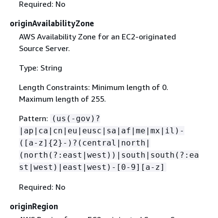
Required: No
originAvailabilityZone
AWS Availability Zone for an EC2-originated
Source Server.
Type: String
Length Constraints: Minimum length of 0.
Maximum length of 255.
Pattern:
(us(-gov)?
|ap|ca|cn|eu|eusc|sa|af|me|mx|il)-
([a-z]
{
2}-)?(central|north|
(north(?:east|west))|south|south(?:ea
st|west)|east|west)-[0-9][a-z]
Required: No
originRegion