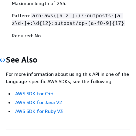
Maximum length of 255.
Pattern:
arn:aws([a-z-]+)?:outposts:[a-
z\d-]+:\d
{
12}:outpost/op-[a-f0-9]
{
17}
Required: No
See Also
For more information about using this API in one of the
language-specific AWS SDKs, see the following:
AWS SDK for C++
AWS SDK for Java V2
AWS SDK for Ruby V3