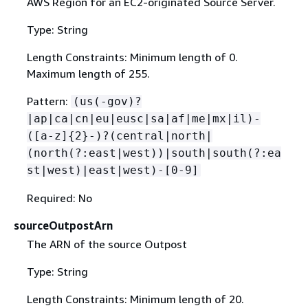
AWS Region for an EC2-originated Source Server.
Type: String
Length Constraints: Minimum length of 0.
Maximum length of 255.
Pattern:
(us(-gov)?
|ap|ca|cn|eu|eusc|sa|af|me|mx|il)-
([a-z]
{
2}-)?(central|north|
(north(?:east|west))|south|south(?:ea
st|west)|east|west)-[0-9]
Required: No
sourceOutpostArn
The ARN of the source Outpost
Type: String
Length Constraints: Minimum length of 20.