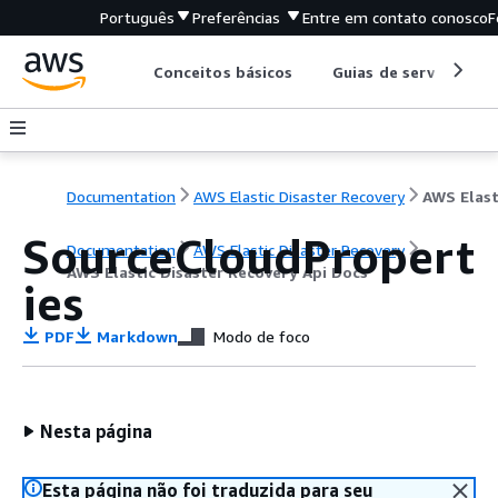
Português
Preferências
Entre em contato conosco
F
Conceitos básicos
Guias de serviço
Documentation
AWS Elastic Disaster Recovery
SourceCloudPropert
Documentation
AWS Elastic Disaster Recovery
AWS Elastic Disaster Recovery Api Docs
ies
PDF
Markdown
Modo de foco
Nesta página
Esta página não foi traduzida para seu