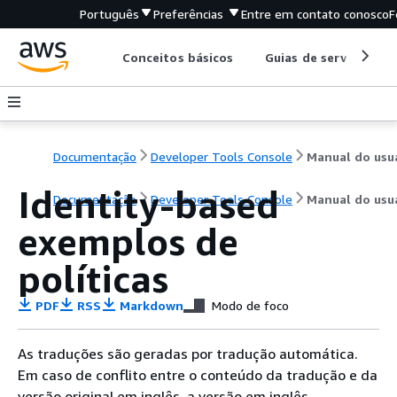
Português
Preferências
Entre em contato conosco
F
Conceitos básicos
Guias de serviço
Documentação
Developer Tools Console
Identity-based
Documentação
Developer Tools Console
Manual do usu
exemplos de
políticas
PDF
RSS
Markdown
Modo de foco
As traduções são geradas por tradução automática.
Em caso de conflito entre o conteúdo da tradução e da
versão original em inglês, a versão em inglês