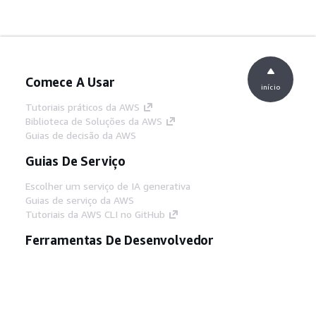
Comece A Usar
início
Tutoriais práticos da AWS
Biblioteca de Soluções da AWS
Guias de decisão da AWS
Guias De Serviço
Escolher um serviço de IA generativa
Guias de serviço da AWS
Tutoriais da AWS CLI no GitHub
Ferramentas De Desenvolvedor
Biblioteca de exemplos de código da AWS
AWS CLI
Centro de Builders AWS
Blog de ferramentas para desenvolvedores da