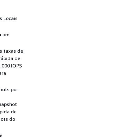
s Locais
m um
s taxas de
rápida de
4.000 IOPS
ara
hots por
snapshot
pida de
hots do
e