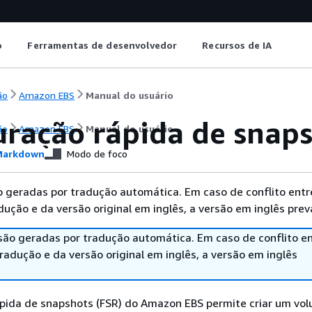
o
Ferramentas de desenvolvedor
Recursos de IA
ão
Amazon EBS
Manual do usuário
uração rápida de snap
ão
Amazon EBS
Manual do usuário
arkdown
Modo de foco
 geradas por tradução automática. Em caso de conflito entr
ução e da versão original em inglês, a versão em inglês prev
são geradas por tradução automática. Em caso de conflito en
adução e da versão original em inglês, a versão em inglês
ápida de snapshots (FSR) do Amazon EBS permite criar um vo