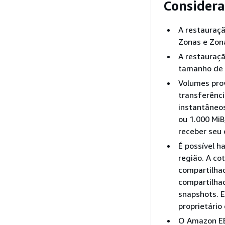
Considera
A restauraç
Zonas e Zon
A restauraç
tamanho de 
Volumes pro
transferênc
instantâneo
ou 1.000 Mi
receber seu
É possível h
região. A co
compartilhad
compartilhad
snapshots. E
proprietário
O Amazon EB