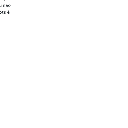
u não
ots é