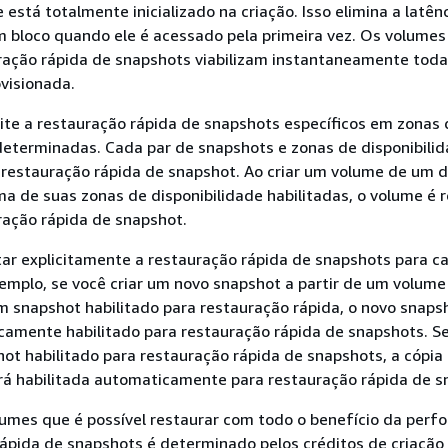
está totalmente inicializado na criação. Isso elimina a latên
 bloco quando ele é acessado pela primeira vez. Os volumes
ração rápida de snapshots viabilizam instantaneamente toda
visionada.
bilite a restauração rápida de snapshots específicos em zonas
determinadas. Cada par de snapshots e zonas de disponibili
 restauração rápida de snapshot. Ao criar um volume de um 
 de suas zonas de disponibilidade habilitadas, o volume é 
ração rápida de snapshot.
tar explicitamente a restauração rápida de snapshots para c
emplo, se você criar um novo snapshot a partir de um volume
 snapshot habilitado para restauração rápida, o novo snaps
camente habilitado para restauração rápida de snapshots. S
ot habilitado para restauração rápida de snapshots, a cópia
rá habilitada automaticamente para restauração rápida de s
umes que é possível restaurar com todo o benefício da perf
ápida de snapshots é determinado pelos créditos de criação