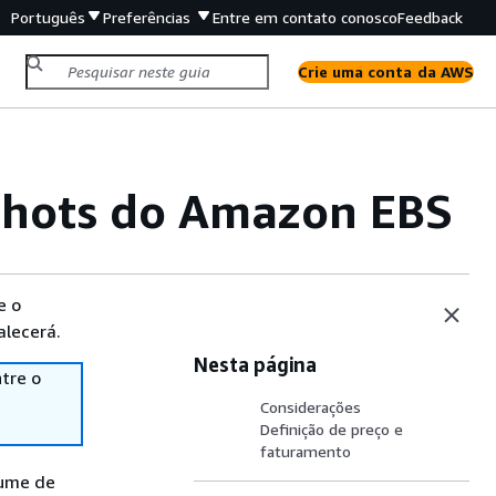
Português
Preferências
Entre em contato conosco
Feedback
Crie uma conta da AWS
shots do Amazon EBS
e o
alecerá.
Nesta página
tre o
Considerações
Definição de preço e
faturamento
lume de