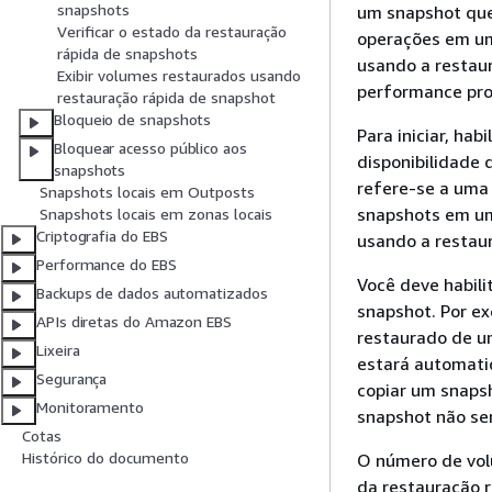
snapshots
um snapshot que 
Verificar o estado da restauração
operações em um
rápida de snapshots
usando a restau
Exibir volumes restaurados usando
performance pro
restauração rápida de snapshot
Bloqueio de snapshots
Para iniciar, ha
Bloquear acesso público aos
disponibilidade 
snapshots
refere-se a uma
Snapshots locais em Outposts
snapshots em uma
Snapshots locais em zonas locais
Criptografia do EBS
usando a restau
Performance do EBS
Você deve habili
Backups de dados automatizados
snapshot. Por ex
APIs diretas do Amazon EBS
restaurado de um
Lixeira
estará automati
Segurança
copiar um snapsh
Monitoramento
snapshot não se
Cotas
Histórico do documento
O número de vol
da restauração r