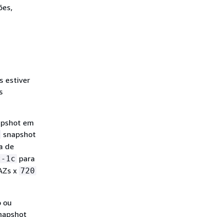
ões,
s estiver
s
napshot em
snapshot
a de
para
t-1c
AZs x
720
o ou
snapshot