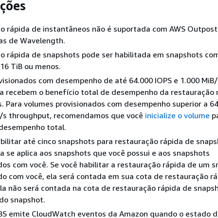
ções
ão rápida de instantâneos não é suportada com AWS Outpost
as de Wavelength.
ão rápida de snapshots pode ser habilitada em snapshots co
16 TiB ou menos.
visionados com desempenho de até 64.000 IOPS e 1.000 MiB/
ia recebem o benefício total de desempenho da restauração 
s. Para volumes provisionados com desempenho superior a 6
B/s throughput, recomendamos que você
inicialize o volume
p
 desempenho total.
abilitar até cinco snapshots para restauração rápida de snaps
ta se aplica aos snapshots que você possui e aos snapshots
os com você. Se você habilitar a restauração rápida de um 
o com você, ela será contada em sua cota de restauração rá
la não será contada na cota de restauração rápida de snaps
 do snapshot.
S emite CloudWatch eventos da Amazon quando o estado d