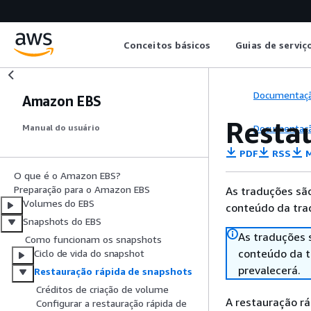
Conceitos básicos
Guias de serviç
Documentaç
Amazon EBS
Resta
Documentaç
Manual do usuário
PDF
RSS
M
O que é o Amazon EBS?
Preparação para o Amazon EBS
As traduções são
Volumes do EBS
conteúdo da trad
Snapshots do EBS
As traduções 
Como funcionam os snapshots
conteúdo da tr
Ciclo de vida do snapshot
prevalecerá.
Restauração rápida de snapshots
Créditos de criação de volume
A restauração r
Configurar a restauração rápida de