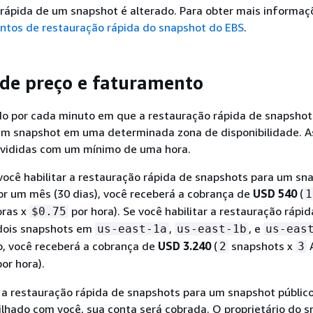
rápida de um snapshot é alterado. Para obter mais informaç
ntos de restauração rápida do snapshot do EBS
.
 de preço e faturamento
do por cada minuto em que a restauração rápida de snapshot
 um snapshot em uma determinada zona de disponibilidade. A
ivididas com um mínimo de uma hora.
você habilitar a restauração rápida de snapshots para um s
r um mês (30 dias), você receberá a cobrança de
USD 540
(
1
ras x
por hora). Se você habilitar a restauração rápid
$0.75
dois snapshots em
,
, e
us-east-1a
us-east-1b
us-eas
, você receberá a cobrança de
USD 3.240
(
snapshots x
2
3
or hora).
r a restauração rápida de snapshots para um snapshot públic
lhado com você, sua conta será cobrada. O proprietário do 