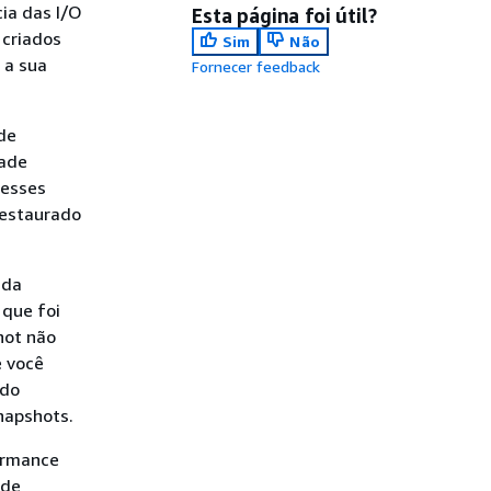
cia das I/O
Esta página foi útil?
 criados
Sim
Não
 a sua
Fornecer feedback
 de
dade
desses
restaurado
ada
 que foi
hot não
e você
 do
napshots.
ormance
 de