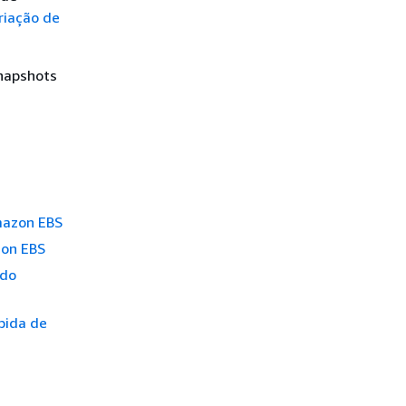
riação de
snapshots
mazon EBS
zon EBS
 do
pida de