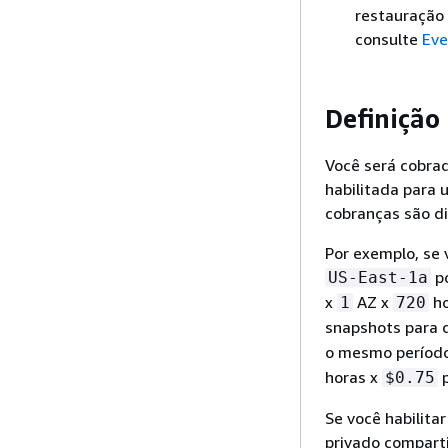
restauração 
consulte
Eve
Definição
Você será cobra
habilitada para
cobranças são d
Por exemplo, se 
po
US-East-1a
x
AZ x
ho
1
720
snapshots para 
o mesmo período
horas x
p
$0.75
Se você habilita
privado comparti