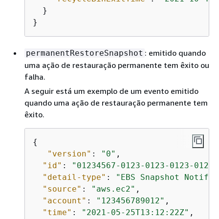
  }

}
: emitido quando
permanentRestoreSnapshot
uma ação de restauração permanente tem êxito ou
falha.
A seguir está um exemplo de um evento emitido
quando uma ação de restauração permanente tem
êxito.
{
"version"
: 
"0"
,

"id"
: 
"01234567-0123-0123-0123-01234
"detail-type"
: 
"EBS Snapshot Notific
"source"
: 
"aws.ec2"
,

"account"
: 
"123456789012"
,

"time"
: 
"2021-05-25T13:12:22Z"
,
