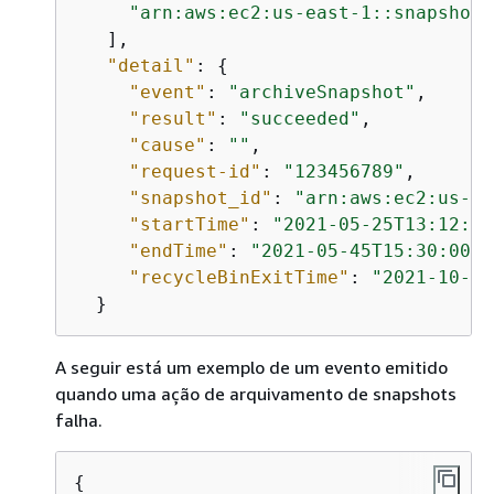
"arn:aws:ec2:us-east-1::snapshot/
   ],

"detail"
: 
{
"event"
: 
"archiveSnapshot"
,

"result"
: 
"succeeded"
,

"cause"
: 
""
,

"request-id"
: 
"123456789"
,

"snapshot_id"
: 
"arn:aws:ec2:us-ea
"startTime"
: 
"2021-05-25T13:12:22
"endTime"
: 
"2021-05-45T15:30:00Z"
"recycleBinExitTime"
: 
"2021-10-45
  }
A seguir está um exemplo de um evento emitido
quando uma ação de arquivamento de snapshots
falha.
{