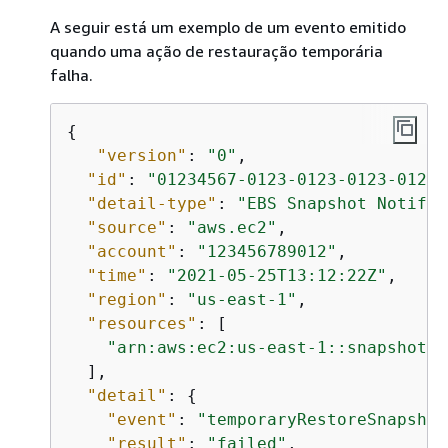
A seguir está um exemplo de um evento emitido
quando uma ação de restauração temporária
falha.
{
"version"
: 
"0"
,

"id"
: 
"01234567-0123-0123-0123-01234
"detail-type"
: 
"EBS Snapshot Notific
"source"
: 
"aws.ec2"
,

"account"
: 
"123456789012"
,

"time"
: 
"2021-05-25T13:12:22Z"
,

"region"
: 
"us-east-1"
,

"resources"
: [

"arn:aws:ec2:us-east-1::snapshot/s
  ],

"detail"
: 
{
"event"
: 
"temporaryRestoreSnapshot
"result"
: 
"failed"
,
