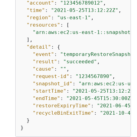
"account"
: 
"123456789012"
,

"time"
: 
"2021-05-25T13:12:22Z"
,

"region"
: 
"us-east-1"
,

"resources"
: [

"arn:aws:ec2:us-east-1::snapshot/s
  ],

"detail"
: 
{
"event"
: 
"temporaryRestoreSnapshot
"result"
: 
"succeeded"
,

"cause"
: 
""
,

"request-id"
: 
"1234567890"
,

"snapshot_id"
: 
"arn:aws:ec2:us-us-
"startTime"
: 
"2021-05-25T13:12:22Z
"endTime"
: 
"2021-05-45T15:30:00Z"
,
"restoreExpiryTime"
: 
"2021-06-45T1
"recycleBinExitTime"
: 
"2021-10-45T
  }

}