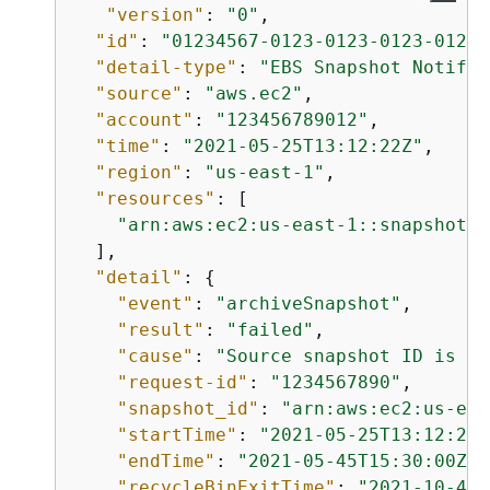
"version"
: 
"0"
,

"id"
: 
"01234567-0123-0123-0123-01234
"detail-type"
: 
"EBS Snapshot Notific
"source"
: 
"aws.ec2"
,

"account"
: 
"123456789012"
,

"time"
: 
"2021-05-25T13:12:22Z"
,

"region"
: 
"us-east-1"
,

"resources"
: [

"arn:aws:ec2:us-east-1::snapshot/s
  ],

"detail"
: 
{
"event"
: 
"archiveSnapshot"
,

"result"
: 
"failed"
,

"cause"
: 
"Source snapshot ID is no
"request-id"
: 
"1234567890"
,

"snapshot_id"
: 
"arn:aws:ec2:us-eas
"startTime"
: 
"2021-05-25T13:12:22Z
"endTime"
: 
"2021-05-45T15:30:00Z"
,

"recycleBinExitTime"
: 
"2021-10-45T