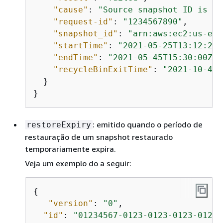
"cause"
: 
"Source snapshot ID is no
"request-id"
: 
"1234567890"
,

"snapshot_id"
: 
"arn:aws:ec2:us-eas
"startTime"
: 
"2021-05-25T13:12:22Z
"endTime"
: 
"2021-05-45T15:30:00Z"
,

"recycleBinExitTime"
: 
"2021-10-45T
  }

}
: emitido quando o período de
restoreExpiry
restauração de um snapshot restaurado
temporariamente expira.
Veja um exemplo do a seguir:
{
"version"
: 
"0"
,

"id"
: 
"01234567-0123-0123-0123-01234