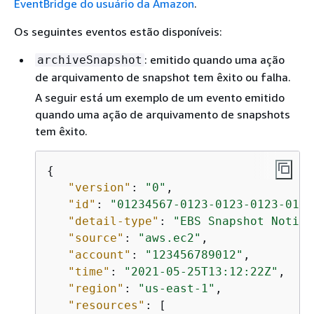
EventBridge do usuário da Amazon
.
Os seguintes eventos estão disponíveis:
: emitido quando uma ação
archiveSnapshot
de arquivamento de snapshot tem êxito ou falha.
A seguir está um exemplo de um evento emitido
quando uma ação de arquivamento de snapshots
tem êxito.
{
"version"
: 
"0"
,

"id"
: 
"01234567-0123-0123-0123-0123
"detail-type"
: 
"EBS Snapshot Notifi
"source"
: 
"aws.ec2"
,

"account"
: 
"123456789012"
,

"time"
: 
"2021-05-25T13:12:22Z"
,

"region"
: 
"us-east-1"
,

"resources"
: [
