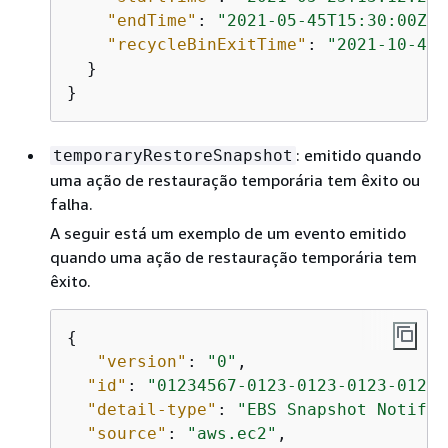
"endTime"
: 
"2021-05-45T15:30:00Z"
,

"recycleBinExitTime"
: 
"2021-10-45T
  }

}
: emitido quando
temporaryRestoreSnapshot
uma ação de restauração temporária tem êxito ou
falha.
A seguir está um exemplo de um evento emitido
quando uma ação de restauração temporária tem
êxito.
{
"version"
: 
"0"
,

"id"
: 
"01234567-0123-0123-0123-01234
"detail-type"
: 
"EBS Snapshot Notific
"source"
: 
"aws.ec2"
,
