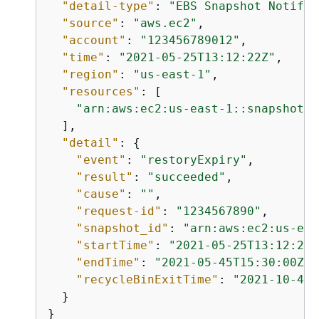
"detail-type"
: 
"EBS Snapshot Notific
"source"
: 
"aws.ec2"
,

"account"
: 
"123456789012"
,

"time"
: 
"2021-05-25T13:12:22Z"
,

"region"
: 
"us-east-1"
,

"resources"
: [

"arn:aws:ec2:us-east-1::snapshot/s
  ],

"detail"
: 
{
"event"
: 
"restoryExpiry"
,

"result"
: 
"succeeded"
,

"cause"
: 
""
,

"request-id"
: 
"1234567890"
,

"snapshot_id"
: 
"arn:aws:ec2:us-eas
"startTime"
: 
"2021-05-25T13:12:22Z
"endTime"
: 
"2021-05-45T15:30:00Z"
,

"recycleBinExitTime"
: 
"2021-10-45T
  }

}