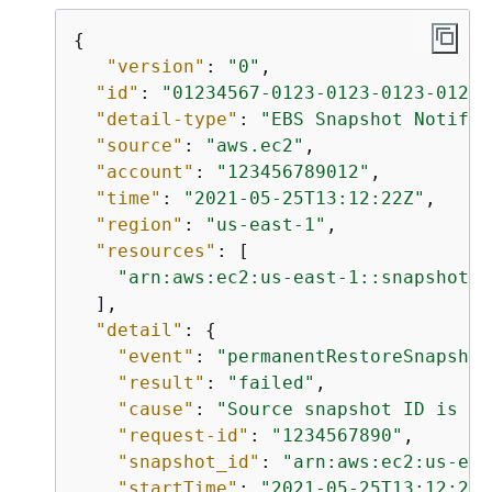
{
"version"
: 
"0"
,

"id"
: 
"01234567-0123-0123-0123-01234
"detail-type"
: 
"EBS Snapshot Notific
"source"
: 
"aws.ec2"
,

"account"
: 
"123456789012"
,

"time"
: 
"2021-05-25T13:12:22Z"
,

"region"
: 
"us-east-1"
,

"resources"
: [

"arn:aws:ec2:us-east-1::snapshot/s
  ],

"detail"
: 
{
"event"
: 
"permanentRestoreSnapshot
"result"
: 
"failed"
,

"cause"
: 
"Source snapshot ID is no
"request-id"
: 
"1234567890"
,

"snapshot_id"
: 
"arn:aws:ec2:us-eas
"startTime"
: 
"2021-05-25T13:12:22Z