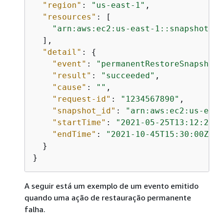
"region"
: 
"us-east-1"
,

"resources"
: [

"arn:aws:ec2:us-east-1::snapshot/s
  ],

"detail"
: 
{
"event"
: 
"permanentRestoreSnapshot
"result"
: 
"succeeded"
,

"cause"
: 
""
,

"request-id"
: 
"1234567890"
,

"snapshot_id"
: 
"arn:aws:ec2:us-eas
"startTime"
: 
"2021-05-25T13:12:22Z
"endTime"
: 
"2021-10-45T15:30:00Z"
  }

}
A seguir está um exemplo de um evento emitido
quando uma ação de restauração permanente
falha.