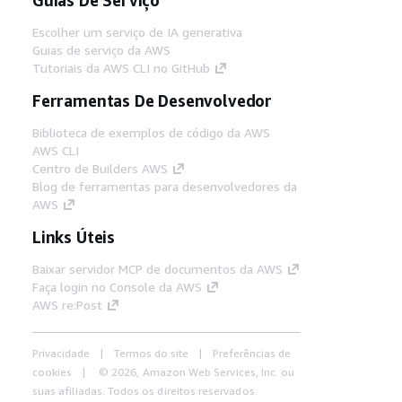
Escolher um serviço de IA generativa
Guias de serviço da AWS
Tutoriais da AWS CLI no GitHub
Ferramentas De Desenvolvedor
Biblioteca de exemplos de código da AWS
AWS CLI
Centro de Builders AWS
Blog de ferramentas para desenvolvedores da
AWS
Links Úteis
Baixar servidor MCP de documentos da AWS
Faça login no Console da AWS
AWS re:Post
Privacidade
Termos do site
Preferências de
cookies
© 2026, Amazon Web Services, Inc. ou
suas afiliadas. Todos os direitos reservados.