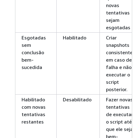
novas
tentativas
sejam
esgotadas
Esgotadas
Habilitado
Criar
sem
snapshots
conclusão
consistentes
bem-
em caso de
sucedida
falha e não
executar o
script
posterior.
Habilitado
Desabilitado
Fazer novas
com novas
tentativas
tentativas
de executar
restantes
o script até
que ele seja
bem-