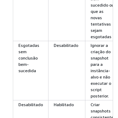
sucedido ou
que as
novas
tentativas
sejam
esgotadas
Esgotadas
Desabilitado
Ignorar a
sem
criação do
conclusão
snapshot
bem-
para a
sucedida
instância-
alvo e não
executar o
script
posterior.
Desabilitado
Habilitado
Criar
snapshots
consistentes