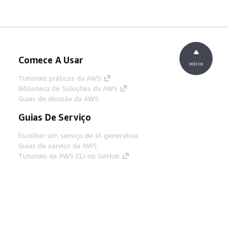
Comece A Usar
início
Tutoriais práticos da AWS
Biblioteca de Soluções da AWS
Guias de decisão da AWS
Guias De Serviço
Escolher um serviço de IA generativa
Guias de serviço da AWS
Tutoriais da AWS CLI no GitHub
Ferramentas De Desenvolvedor
Biblioteca de exemplos de código da AWS
AWS CLI
Centro de Builders AWS
Blog de ferramentas para desenvolvedores da