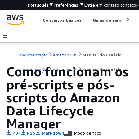
Português
Preferências
Entre em contato conosco
F
Conceitos básicos
Guias de serviço
Documentação
Amazon EBS
Manual do usuário
Como funcionam os
Documentação
Amazon EBS
Manual do usuário
pré-scripts e pós-
scripts do Amazon
Data Lifecycle
Manager
PDF
RSS
Markdown
Modo de foco