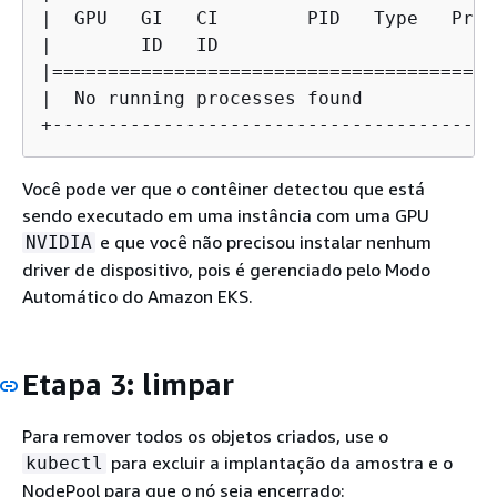
|  GPU   GI   CI        PID   Type   Proc
|        ID   ID                         
|========================================
|  No running processes found            
+----------------------------------------
Você pode ver que o contêiner detectou que está
sendo executado em uma instância com uma GPU
e que você não precisou instalar nenhum
NVIDIA
driver de dispositivo, pois é gerenciado pelo Modo
Automático do Amazon EKS.
Etapa 3: limpar
Para remover todos os objetos criados, use o
para excluir a implantação da amostra e o
kubectl
NodePool para que o nó seja encerrado: