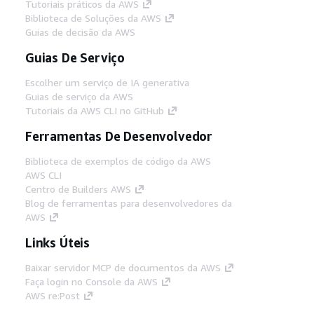
Tutoriais práticos da AWS
Biblioteca de Soluções da AWS
Guias de decisão da AWS
Guias De Serviço
Escolher um serviço de IA generativa
Guias de serviço da AWS
Tutoriais da AWS CLI no GitHub
Ferramentas De Desenvolvedor
Biblioteca de exemplos de código da AWS
AWS CLI
Centro de Builders AWS
Blog de ferramentas para desenvolvedores da
AWS
Links Úteis
Baixar servidor MCP de documentos da AWS
Faça login no Console da AWS
AWS re:Post