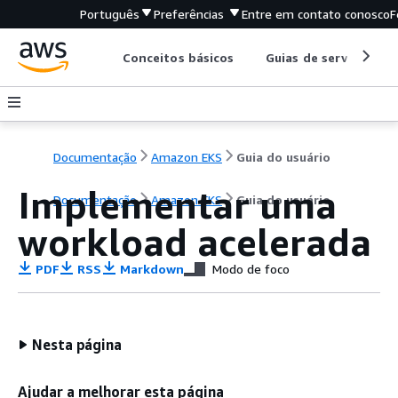
Português
Preferências
Entre em contato conosco
F
Conceitos básicos
Guias de serviço
Documentação
Amazon EKS
Guia do usuário
Implementar uma
Documentação
Amazon EKS
Guia do usuário
workload acelerada
PDF
RSS
Markdown
Modo de foco
Nesta página
Ajudar a melhorar esta página