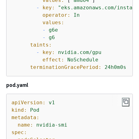
values:
 [
"amd64"
]

-
key:
"eks.amazonaws.com/instanc
operator:
In
values:
-
g6e
-
g6
taints:
-
key:
nvidia.com/gpu
effect:
NoSchedule
terminationGracePeriod:
24h0m0s
pod.yaml
apiVersion:
v1
kind:
Pod
metadata:
name:
nvidia-smi
spec: