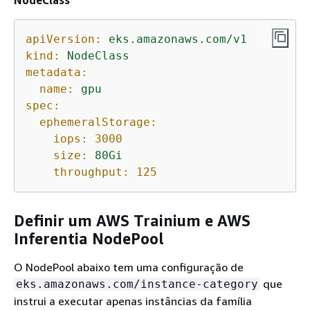
NodeClass
apiVersion:
eks.amazonaws.com/v1
kind:
NodeClass
metadata:
name:
gpu
spec:
ephemeralStorage:
iops:
3000
size:
80Gi
throughput:
125
Definir um AWS Trainium e AWS
Inferentia NodePool
O NodePool abaixo tem uma configuração de
que
eks.amazonaws.com/instance-category
instrui a executar apenas instâncias da família