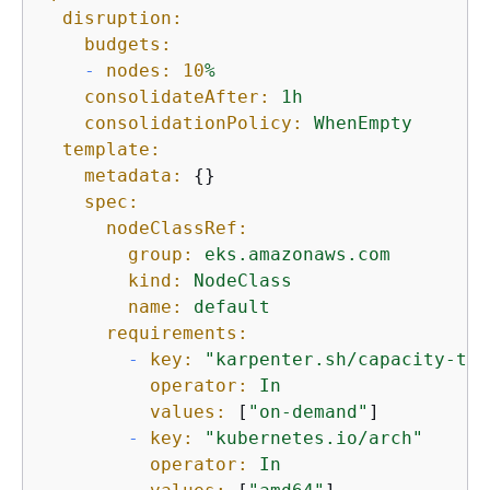
disruption:
budgets:
-
nodes:
10
%
consolidateAfter:
1h
consolidationPolicy:
WhenEmpty
template:
metadata:
{
}

spec:
nodeClassRef:
group:
eks.amazonaws.com
kind:
NodeClass
name:
default
requirements:
-
key:
"karpenter.sh/capacity-typ
operator:
In
values:
 [
"on-demand"
]

-
key:
"kubernetes.io/arch"
operator:
In