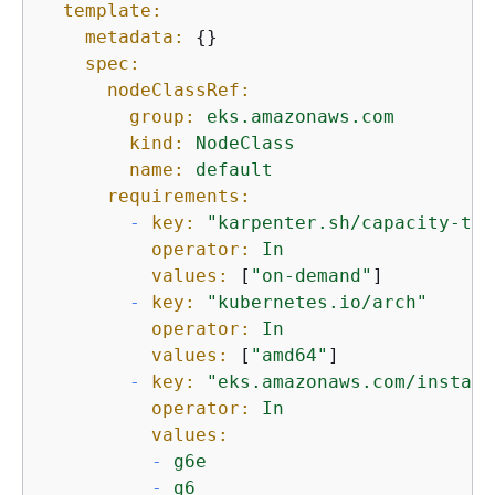
template:
metadata:
{
}

spec:
nodeClassRef:
group:
eks.amazonaws.com
kind:
NodeClass
name:
default
requirements:
-
key:
"karpenter.sh/capacity-typ
operator:
In
values:
 [
"on-demand"
]

-
key:
"kubernetes.io/arch"
operator:
In
values:
 [
"amd64"
]

-
key:
"eks.amazonaws.com/instanc
operator:
In
values:
-
g6e
-
g6