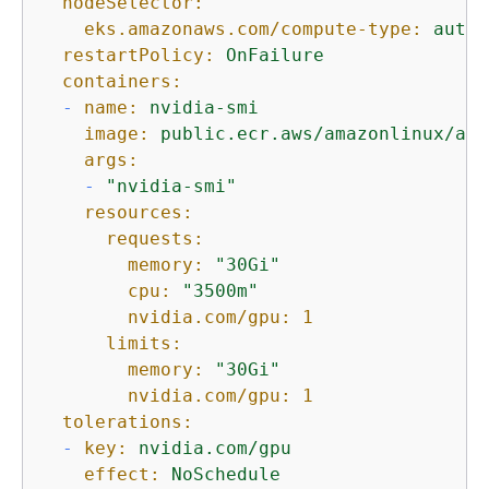
nodeSelector:
eks.amazonaws.com/compute-type:
auto
restartPolicy:
OnFailure
containers:
-
name:
nvidia-smi
image:
public.ecr.aws/amazonlinux/ama
args:
-
"nvidia-smi"
resources:
requests:
memory:
"30Gi"
cpu:
"3500m"
nvidia.com/gpu:
1
limits:
memory:
"30Gi"
nvidia.com/gpu:
1
tolerations:
-
key:
nvidia.com/gpu
effect:
NoSchedule