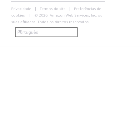
Privacidade
Termos do site
Preferências de
cookies
© 2026, Amazon Web Services, Inc. ou
suas afiliadas. Todos os direitos reservados.
Português