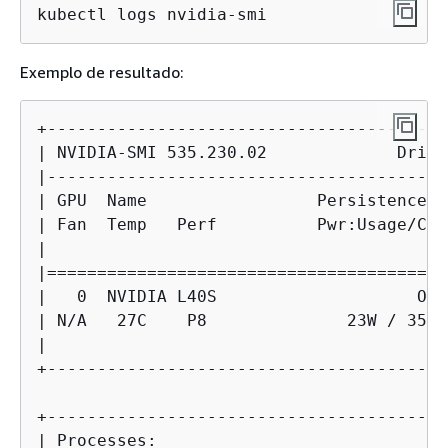
kubectl logs nvidia-smi
Exemplo de resultado:
+----------------------------------------
| NVIDIA-SMI 535.230.02             Drive
|----------------------------------------
| GPU  Name                 Persistence-M
| Fan  Temp   Perf          Pwr:Usage/Cap
|                                        
|========================================
|   0  NVIDIA L40S                    On 
| N/A   27C    P8              23W / 350W
|                                        
+----------------------------------------
+----------------------------------------
| Processes:                             