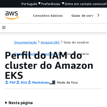
Português
Preferências
Entre em contato conosco
F
Conceitos básicos
Guias de serviço
Documentação
Amazon EKS
Guia do usuário
Perfil do IAM do
Documentação
Amazon EKS
Guia do usuário
cluster do Amazon
EKS
PDF
RSS
Markdown
Modo de foco
Nesta página