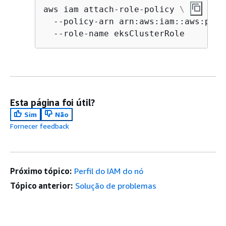
aws iam attach-role-policy \

  --policy-arn arn:aws:iam::aws:poli
  --role-name eksClusterRole
Esta página foi útil?
Sim
Não
Fornecer feedback
Próximo tópico:
Perfil do IAM do nó
Tópico anterior:
Solução de problemas