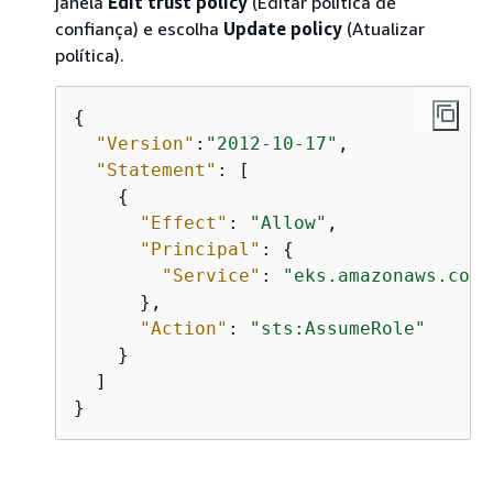
janela
Edit trust policy
(Editar política de
confiança) e escolha
Update policy
(Atualizar
política).
{
"Version"
:
"2012-10-17"
,

"Statement"
: [

{
"Effect"
: 
"Allow"
,

"Principal"
: 
{
"Service"
: 
"eks.amazonaws.com"
      },

"Action"
: 
"sts:AssumeRole"
    }

  ]

}