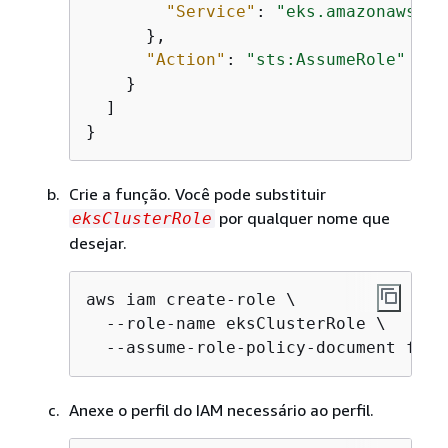
"Service"
: 
"eks.amazonaws.co
      },

"Action"
: 
"sts:AssumeRole"
    }

  ]

}
Crie a função. Você pode substituir
por qualquer nome que
eksClusterRole
desejar.
aws iam create-role \

  --role-name eksClusterRole \

  --assume-role-policy-document file
Anexe o perfil do IAM necessário ao perfil.