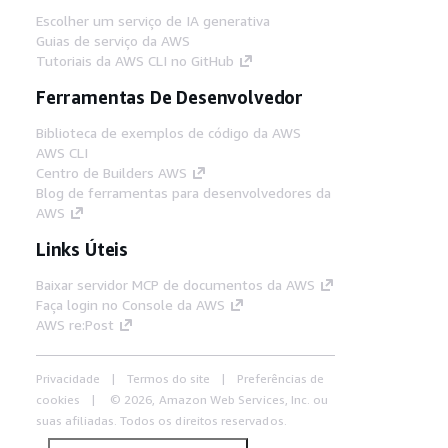
Escolher um serviço de IA generativa
Guias de serviço da AWS
Tutoriais da AWS CLI no GitHub
Ferramentas De Desenvolvedor
Biblioteca de exemplos de código da AWS
AWS CLI
Centro de Builders AWS
Blog de ferramentas para desenvolvedores da
AWS
Links Úteis
Baixar servidor MCP de documentos da AWS
Faça login no Console da AWS
AWS re:Post
Privacidade
Termos do site
Preferências de
cookies
© 2026, Amazon Web Services, Inc. ou
suas afiliadas. Todos os direitos reservados.