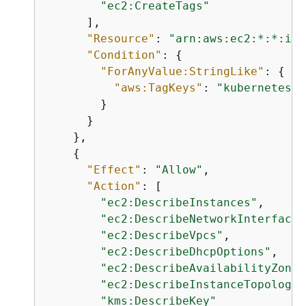
"ec2:CreateTags"
      ],

"Resource"
: 
"arn:aws:ec2:*:*:ins
"Condition"
: 
{
"ForAnyValue:StringLike"
: 
{
"aws:TagKeys"
: 
"kubernetes.i
        }

      }

    },

{
"Effect"
: 
"Allow"
,

"Action"
: [

"ec2:DescribeInstances"
,

"ec2:DescribeNetworkInterfaces
"ec2:DescribeVpcs"
,

"ec2:DescribeDhcpOptions"
,

"ec2:DescribeAvailabilityZones
"ec2:DescribeInstanceTopology"
"kms:DescribeKey"