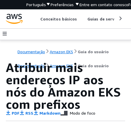
Português
Preferências
Entre em contato conosco
F
Conceitos básicos
Guias de serviço
Documentação
Amazon EKS
Guia do usuário
Atribuir mais
Documentação
Amazon EKS
Guia do usuário
endereços IP aos
nós do Amazon EKS
com prefixos
PDF
RSS
Markdown
Modo de foco