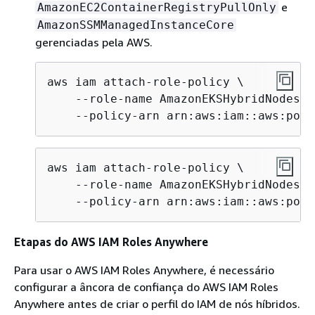
e
AmazonEC2ContainerRegistryPullOnly
AmazonSSMManagedInstanceCore
gerenciadas pela AWS.
aws iam attach-role-policy \

    --role-name AmazonEKSHybridNodesRol
    --policy-arn arn:aws:iam::aws:poli
aws iam attach-role-policy \

    --role-name AmazonEKSHybridNodesRol
    --policy-arn arn:aws:iam::aws:poli
Etapas do AWS IAM Roles Anywhere
Para usar o AWS IAM Roles Anywhere, é necessário
configurar a âncora de confiança do AWS IAM Roles
Anywhere antes de criar o perfil do IAM de nós híbridos.