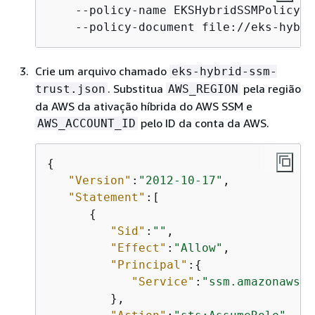
    --policy-name EKSHybridSSMPolicy \

    --policy-document file://eks-hybri
Crie um arquivo chamado
eks-hybrid-ssm-
. Substitua
pela região
trust.json
AWS_REGION
da AWS da ativação híbrida do AWS SSM e
pelo ID da conta da AWS.
AWS_ACCOUNT_ID
{
"Version"
:
"2012-10-17"
,

"Statement"
:[

{
"Sid"
:
""
,

"Effect"
:
"Allow"
,

"Principal"
:
{
"Service"
:
"ssm.amazonaws.c
         },
