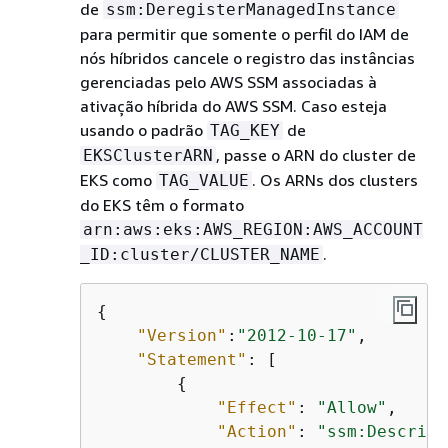
de
ssm:DeregisterManagedInstance
para permitir que somente o perfil do IAM de
nós híbridos cancele o registro das instâncias
gerenciadas pelo AWS SSM associadas à
ativação híbrida do AWS SSM. Caso esteja
usando o padrão
de
TAG_KEY
, passe o ARN do cluster de
EKSClusterARN
EKS como
. Os ARNs dos clusters
TAG_VALUE
do EKS têm o formato
arn:aws:eks:AWS_REGION:AWS_ACCOUNT
.
_ID:cluster/CLUSTER_NAME
{
"Version"
:
"2012-10-17"
,

"Statement"
: [

{
"Effect"
: 
"Allow"
,

"Action"
: 
"ssm:Describe