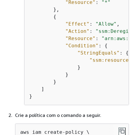
"Resource"
: 
"*"
        },

{
"Effect"
: 
"Allow"
,

"Action"
: 
"ssm:Deregist
"Resource"
: 
"arn:aws:ss
"Condition"
: 
{
"StringEquals"
: 
{
"ssm:resourceTa
                }

            }

        }

    ]

}
Crie a política com o comando a seguir.
aws iam create-policy \
