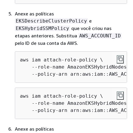
Anexe as políticas
e
EKSDescribeClusterPolicy
que você criou nas
EKSHybridSSMPolicy
etapas anteriores. Substitua
AWS_ACCOUNT_ID
pelo ID de sua conta da AWS.
aws iam attach-role-policy \

    --role-name AmazonEKSHybridNodesRol
    --policy-arn arn:aws:iam::AWS_ACCO
aws iam attach-role-policy \

    --role-name AmazonEKSHybridNodesRol
    --policy-arn arn:aws:iam::AWS_ACCO
Anexe as políticas