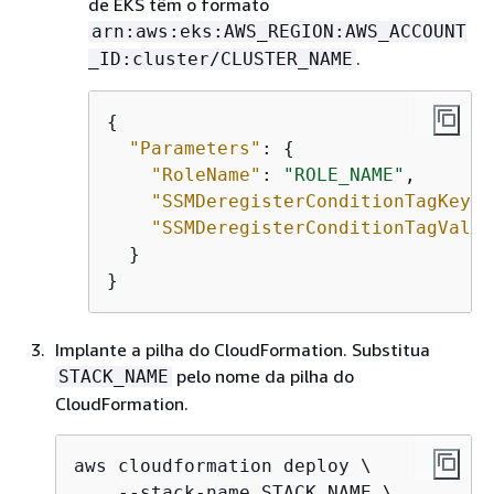
de EKS têm o formato
arn:aws:eks:AWS_REGION:AWS_ACCOUNT
.
_ID:cluster/CLUSTER_NAME
{
"Parameters"
: 
{
"RoleName"
: 
"ROLE_NAME"
,

"SSMDeregisterConditionTagKey"
:
"SSMDeregisterConditionTagValue
  }

}
Implante a pilha do CloudFormation. Substitua
pelo nome da pilha do
STACK_NAME
CloudFormation.
aws cloudformation deploy \

    --stack-name STACK_NAME \
