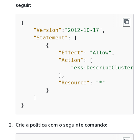
seguir:
{
"Version"
:
"2012-10-17"
,

"Statement"
: [

{
"Effect"
: 
"Allow"
,

"Action"
: [

"eks:DescribeCluster"
            ],

"Resource"
: 
"*"
        }

    ]

}
Crie a política com o seguinte comando: