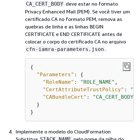
deve estar no formato
CA_CERT_BODY
Privacy Enhanced Mail (PEM). Se você tiver um
certificado CA no formato PEM, remova as
quebras de linha e as linhas BEGIN
CERTIFICATE e END CERTIFICATE antes de
colocar o corpo do certificado CA no arquivo
.
cfn-iamra-parameters.json
{
"Parameters"
: 
{
"RoleName"
: 
"ROLE_NAME"
,

"CertAttributeTrustPolicy"
: 
"CE
"CABundleCert"
: 
"CA_CERT_BODY"
  }

}
Implemente o modelo do CloudFormation
Substitua
pelo nome da pilha do
STACK_NAME