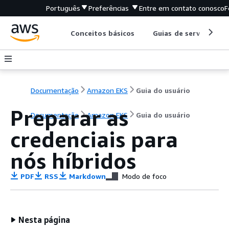
Português
Preferências
Entre em contato conosco
F
Conceitos básicos
Guias de serviço
Documentação
Amazon EKS
Guia do usuário
Preparar as
Documentação
Amazon EKS
Guia do usuário
credenciais para
nós híbridos
PDF
RSS
Markdown
Modo de foco
Nesta página