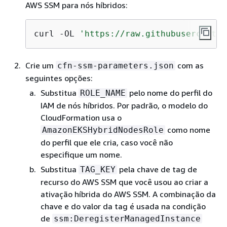
AWS SSM para nós híbridos:
curl -OL 
'https://raw.githubuserconten
Crie um
com as
cfn-ssm-parameters.json
seguintes opções:
Substitua
pelo nome do perfil do
ROLE_NAME
IAM de nós híbridos. Por padrão, o modelo do
CloudFormation usa o
como nome
AmazonEKSHybridNodesRole
do perfil que ele cria, caso você não
especifique um nome.
Substitua
pela chave de tag de
TAG_KEY
recurso do AWS SSM que você usou ao criar a
ativação híbrida do AWS SSM. A combinação da
chave e do valor da tag é usada na condição
de
ssm:DeregisterManagedInstance