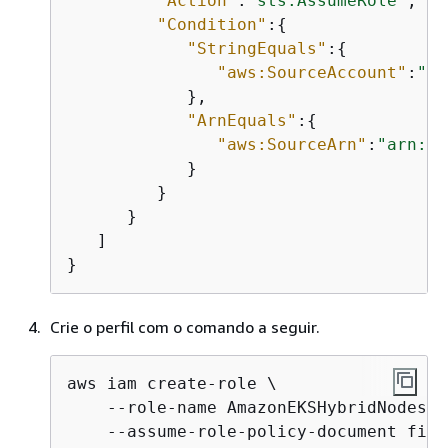
"Action"
:
"sts:AssumeRole"
,

"Condition"
:
{
"StringEquals"
:
{
"aws:SourceAccount"
:
"12
            },

"ArnEquals"
:
{
"aws:SourceArn"
:
"arn:aw
            }

         }

      }

   ]

}
Crie o perfil com o comando a seguir.
aws iam create-role \

    --role-name AmazonEKSHybridNodesRol
    --assume-role-policy-document file