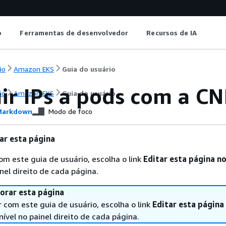
o
Ferramentas de desenvolvedor
Recursos de IA
ão
Amazon EKS
Guia do usuário
uir IPs a pods com a C
ão
Amazon EKS
Guia do usuário
arkdown
Modo de foco
ar esta página
com este guia de usuário, escolha o link
Editar esta página n
nel direito de cada página.
orar esta página
r com este guia de usuário, escolha o link
Editar esta página
nível no painel direito de cada página.