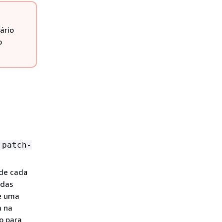
ário
o
.patch-
 de cada
adas
se uma
a na
o para