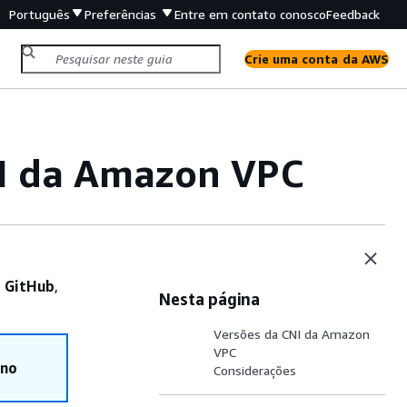
Português
Preferências
Entre em contato conosco
Feedback
Crie uma conta da AWS
NI da Amazon VPC
o GitHub
,
Nesta página
Versões da CNI da Amazon
VPC
 no
Considerações