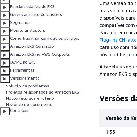
Uma versão do c
Funcionalidades do EKS
mas você não a a
Gerenciamento de clusters
disponíveis para
Segurança
compatível com 
Monitorar clusters
Para obter mais 
Como trabalhar com outros serviços
Plug-ins CNI alt
Amazon EKS Connector
para uso com nós
nós híbridos, co
Amazon EKS no AWS Outposts
IA/ML no EKS
A tabela a segui
Ferramentas
Amazon EKS disp
Versionamento
Solução de problemas
Projetos relacionados ao Amazon EKS
Versões 
Novos recursos e roteiro
Histórico do documento
Contribuir
Versão do Ku
1.36