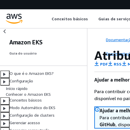
Conceitos básicos
Guias de serviç
Documentaç
Amazon EKS
Atrib
Documentaç
Guia do usuário
PDF
RSS
M
O que é o Amazon EKS?
Ajudar a melhor
Configuração
Início rápido
Para contribuir 
Conhecer o Amazon EKS
disponível no pai
Conceitos básicos
Modo Automático do EKS
Ajudar a melh
Configuração de clusters
Para contribui
Gerenciar acesso
GitHub
, dispo