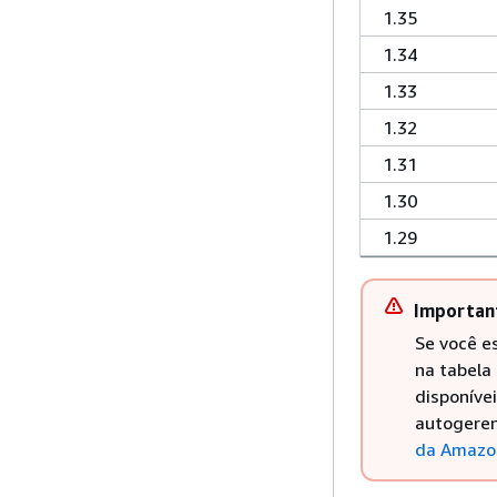
1.35
1.34
1.33
1.32
1.31
1.30
1.29
Importan
Se você e
na tabela
disponíve
autogeren
da Amazo