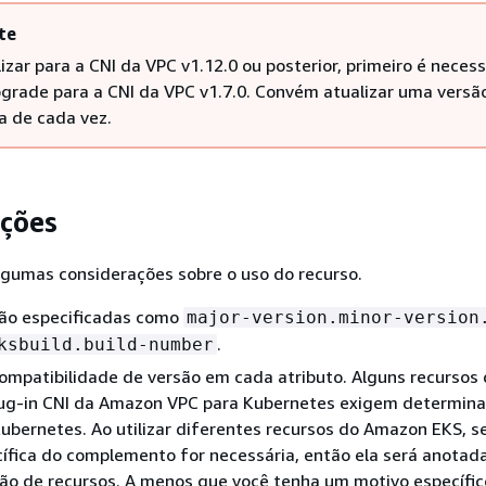
te
izar para a CNI da VPC v1.12.0 ou posterior, primeiro é necess
pgrade para a CNI da VPC v1.7.0. Convém atualizar uma versã
a de cada vez.
ções
lgumas considerações sobre o uso do recurso.
são especificadas como
major-version.minor-version
.
ksbuild.build-number
compatibilidade de versão em cada atributo. Alguns recursos
lug-in CNI da Amazon VPC para Kubernetes exigem determin
ubernetes. Ao utilizar diferentes recursos do Amazon EKS, 
ífica do complemento for necessária, então ela será anotad
o de recursos. A menos que você tenha um motivo específic