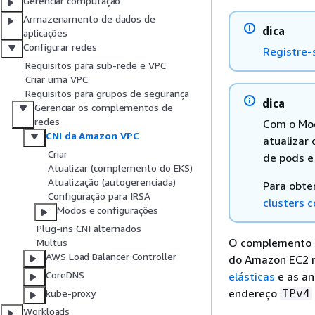
Gerenciar computação
Armazenamento de dados de
dica
aplicações
Configurar redes
Registre-
Requisitos para sub-rede e VPC
Criar uma VPC.
Requisitos para grupos de segurança
dica
Gerenciar os complementos de
redes
Com o Mod
CNI da Amazon VPC
atualizar
Criar
de pods e
Atualizar (complemento do EKS)
Atualização (autogerenciada)
Para obte
Configuração para IRSA
clusters 
Modos e configurações
Plug-ins CNI alternados
O complemento p
Multus
AWS Load Balancer Controller
do Amazon EC2 n
CoreDNS
elásticas
e as a
endereço
IPv4
kube-proxy
Workloads