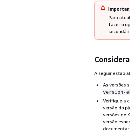
Importan
Para atual
fazer o u
secundári
Considera
A seguir estão a
As versões 
version-e
Verifique a 
versão do p
versões do K
versão espec
documentaçã