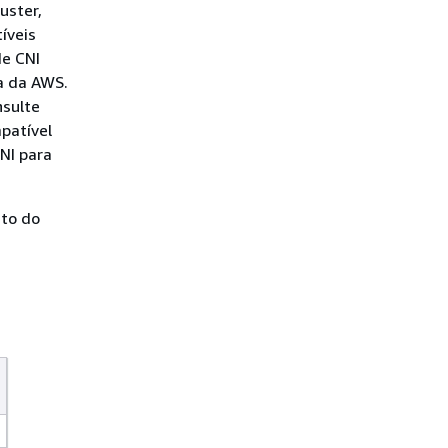
uster,
íveis
de CNI
a da AWS.
nsulte
patível
NI para
nto do