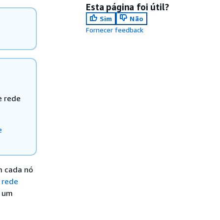
Esta página foi útil?
Sim
Não
Fornecer feedback
e rede
e
m cada nó
 rede
i um