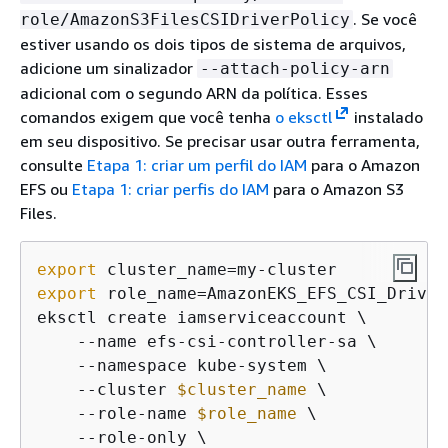
. Se você
role/AmazonS3FilesCSIDriverPolicy
estiver usando os dois tipos de sistema de arquivos,
adicione um sinalizador
--attach-policy-arn
adicional com o segundo ARN da política. Esses
comandos exigem que você tenha
o eksctl
instalado
em seu dispositivo. Se precisar usar outra ferramenta,
consulte
Etapa 1: criar um perfil do IAM
para o Amazon
EFS ou
Etapa 1: criar perfis do IAM
para o Amazon S3
Files.
export
export
 role_name=AmazonEKS_EFS_CSI_DriverR
eksctl create iamserviceaccount \

    --name efs-csi-controller-sa \

    --namespace kube-system \

    --cluster 
$cluster_name
 \

    --role-name 
$role_name
 \

    --role-only \
