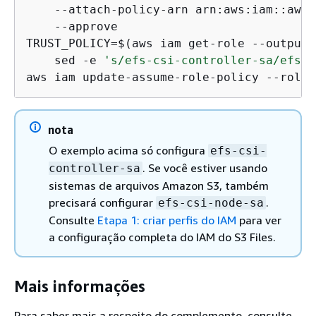
    --attach-policy-arn arn:aws:iam::aws:
    --approve

TRUST_POLICY=$(aws iam get-role --output 
    sed -e 
's/efs-csi-controller-sa/efs-c
aws iam update-assume-role-policy --role-
nota
O exemplo acima só configura
efs-csi-
. Se você estiver usando
controller-sa
sistemas de arquivos Amazon S3, também
precisará configurar
.
efs-csi-node-sa
Consulte
Etapa 1: criar perfis do IAM
para ver
a configuração completa do IAM do S3 Files.
Mais informações
Para saber mais a respeito do complemento, consulte