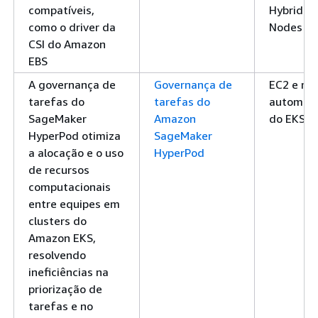
compatíveis,
Hybrid
como o driver da
Nodes
CSI do Amazon
EBS
A governança de
Governança de
EC2 e m
tarefas do
tarefas do
automáti
SageMaker
Amazon
do EKS
HyperPod otimiza
SageMaker
a alocação e o uso
HyperPod
de recursos
computacionais
entre equipes em
clusters do
Amazon EKS,
resolvendo
ineficiências na
priorização de
tarefas e no