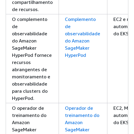
compartilhamento
de recursos.
O complemento
Complemento
EC2 e m
de
de
automáti
observabilidade
observabilidade
do EKS
do Amazon
do Amazon
SageMaker
SageMaker
HyperPod fornece
HyperPod
recursos
abrangentes de
monitoramento e
observabilidade
para clusters do
HyperPod.
O operador de
Operador de
EC2, Mod
treinamento do
treinamento do
automáti
Amazon
Amazon
do EKS
SageMaker
SageMaker