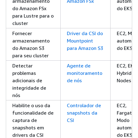
armazenamento
Amazon FSx
automáti
do Amazon FSx
do EKS
para Lustre para o
cluster
Fornecer
Driver da CSI do
EC2, Mod
armazenamento
Mountpoint
automáti
do Amazon S3
para Amazon S3
do EKS
para seu cluster
Detectar
Agente de
EC2, EKS
problemas
monitoramento
Hybrid
adicionais de
de nós
Nodes
integridade de
nós
Habilite o uso da
Controlador de
EC2,
funcionalidade de
snapshots da
Fargate,
captura de
CSI
Modo
snapshots em
automáti
drivers da CSI
do EKS, 