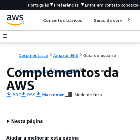
Português
Preferências
Entre em contato conosco
F
Conceitos básicos
Guias de serviço
Documentação
Amazon EKS
Guia do usuário
Complementos da
Documentação
Amazon EKS
Guia do usuário
AWS
PDF
RSS
Markdown
Modo de foco
Nesta página
Ajudar a melhorar esta página