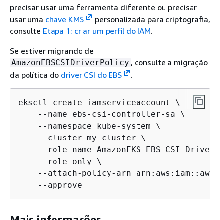
precisar usar uma ferramenta diferente ou precisar
usar uma
chave KMS
personalizada para criptografia,
consulte
Etapa 1: criar um perfil do IAM
.
Se estiver migrando de
, consulte a migração
AmazonEBSCSIDriverPolicy
da política do
driver CSI do EBS
.
eksctl create iamserviceaccount \

    --name ebs-csi-controller-sa \

    --namespace kube-system \

    --cluster my-cluster \

    --role-name AmazonEKS_EBS_CSI_DriverR
    --role-only \

    --attach-policy-arn arn:aws:iam::aws:
    --approve
Mais informações