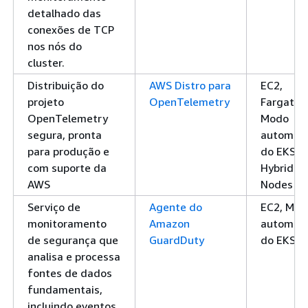
detalhado das
conexões de TCP
nos nós do
cluster.
Distribuição do
AWS Distro para
EC2,
projeto
OpenTelemetry
Fargate,
OpenTelemetry
Modo
segura, pronta
automáti
para produção e
do EKS, 
com suporte da
Hybrid
AWS
Nodes
Serviço de
Agente do
EC2, Mod
monitoramento
Amazon
automáti
de segurança que
GuardDuty
do EKS
analisa e processa
fontes de dados
fundamentais,
incluindo eventos