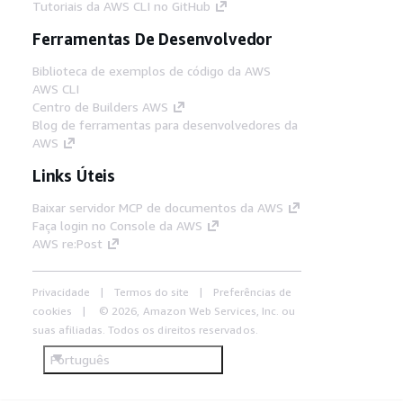
Tutoriais da AWS CLI no GitHub
Ferramentas De Desenvolvedor
Biblioteca de exemplos de código da AWS
AWS CLI
Centro de Builders AWS
Blog de ferramentas para desenvolvedores da
AWS
Links Úteis
Baixar servidor MCP de documentos da AWS
Faça login no Console da AWS
AWS re:Post
Privacidade
Termos do site
Preferências de
cookies
© 2026, Amazon Web Services, Inc. ou
suas afiliadas. Todos os direitos reservados.
Português