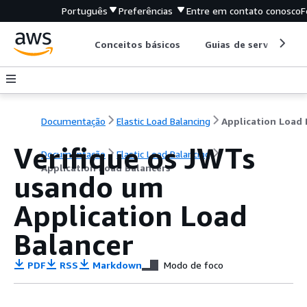
Português
Preferências
Entre em contato conosco
F
Conceitos básicos
Guias de serviço
Documentação
Elastic Load Balancing
Verifique os JWTs
Documentação
Elastic Load Balancing
Application Load Balancers
usando um
Application Load
Balancer
PDF
RSS
Markdown
Modo de foco