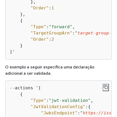
        },

"Order"
:
1
    },

{
"Type"
:
"forward"
,

"TargetGroupArn"
:
"
target-group-ar
"Order"
:
2
    }

]'
O exemplo a seguir especifica uma declaração
adicional a ser validada.
--actions '[

{
"Type"
:
"jwt-validation"
,

"JwtValidationConfig"
:
{
"JwksEndpoint"
:
"
https://issue