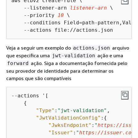
aws elbv2 create-rule \

    --listener-arn 
listener-arn
 \

    --priority 
10
 \

    --conditions Field=path-pattern,Value
    --actions file://actions.json
Veja a seguir um exemplo do
arquivo
actions.json
que especifica uma
ação e uma
jwt-validation
ação. Siga a documentação fornecida pelo
forward
seu provedor de identidade para determinar os
campos que são compatíveis
--actions '[

{
"Type"
:
"jwt-validation"
,

"JwtValidationConfig"
:
{
"JwksEndpoint"
:
"
https://issue
"Issuer"
:
"
https://issuer.com
"