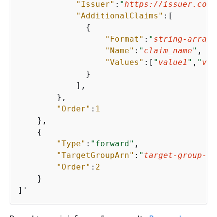
"Issuer"
:
"
https://issuer.com
"
"AdditionalClaims"
:[

{
"Format"
:
"
string-array
"
"Name"
:
"
claim_name
"
,

"Values"
:[
"
value1
"
,
"
val
              }

            ],

        },

"Order"
:
1
    },

{
"Type"
:
"forward"
,

"TargetGroupArn"
:
"
target-group-ar
"Order"
:
2
    }

]'