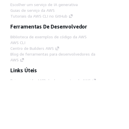
Escolher um serviço de IA generativa
Guias de serviço da AWS
Tutoriais da AWS CLI no GitHub
Ferramentas De Desenvolvedor
Biblioteca de exemplos de código da AWS
AWS CLI
Centro de Builders AWS
Blog de ferramentas para desenvolvedores da
AWS
Links Úteis
Baixar servidor MCP de documentos da AWS
Faça login no Console da AWS
AWS re:Post
Privacidade
Termos do site
Preferências de
cookies
© 2026, Amazon Web Services, Inc. ou
suas afiliadas. Todos os direitos reservados.