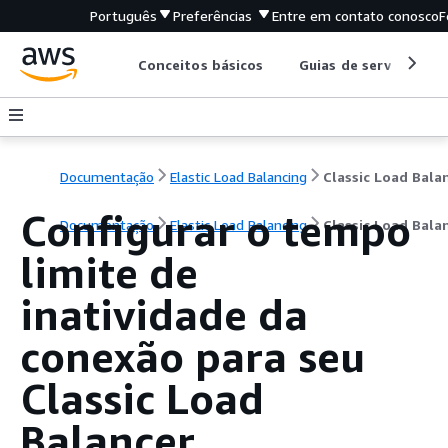
Português
Preferências
Entre em contato conosco
F
Conceitos básicos
Guias de serviço
Documentação
Elastic Load Balancing
Configurar o tempo
Documentação
Elastic Load Balancing
Classic Load Bala
limite de
inatividade da
conexão para seu
Classic Load
Balancer