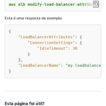
aws elb modify-load-balancer-attributes -
Esta é uma resposta de exemplo:
{
"LoadBalancerAttributes"
: 
{
"ConnectionSettings"
: 
{
"IdleTimeout"
: 
30
        }

    }, 

"LoadBalancerName"
: 
"my-loadbalancer"
Esta página foi útil?