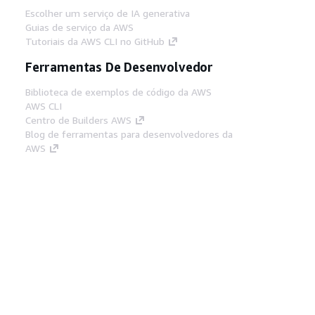
Escolher um serviço de IA generativa
Guias de serviço da AWS
Tutoriais da AWS CLI no GitHub
Ferramentas De Desenvolvedor
Biblioteca de exemplos de código da AWS
AWS CLI
Centro de Builders AWS
Blog de ferramentas para desenvolvedores da
AWS
Links Úteis
Baixar servidor MCP de documentos da AWS
Faça login no Console da AWS
AWS re:Post
Privacidade
Termos do site
Preferências de
cookies
© 2026, Amazon Web Services, Inc. ou
suas afiliadas. Todos os direitos reservados.