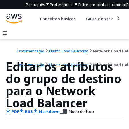
Português
Preferências
Entre em contato conosco
F
Conceitos básicos
Guias de serviço
Documentação
Elastic Load Balancing
Editar os atributos
Documentação
Elastic Load Balancing
Network Load Bal
do grupo de destino
para o Network
Load Balancer
PDF
RSS
Markdown
Modo de foco