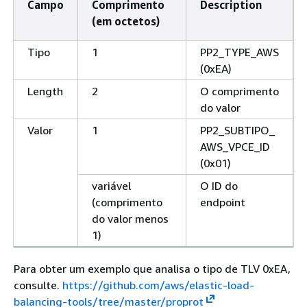
Campo
Comprimento
Description
(em octetos)
Tipo
1
PP2_TYPE_AWS
(0xEA)
Length
2
O comprimento
do valor
Valor
1
PP2_SUBTIPO_
AWS_VPCE_ID
(0x01)
variável
O ID do
(comprimento
endpoint
do valor menos
1)
Para obter um exemplo que analisa o tipo de TLV 0xEA,
consulte.
https://github.com/aws/elastic-load-
balancing-tools/tree/master/proprot