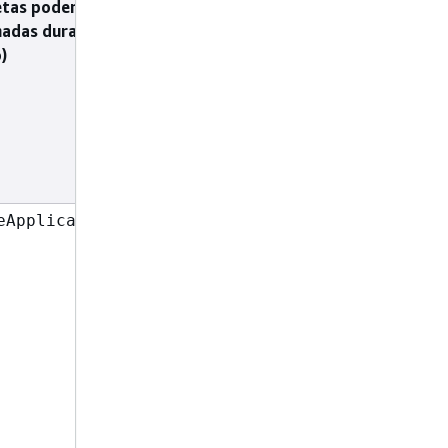
etas podem ser
nadas durante a
)
eApplication