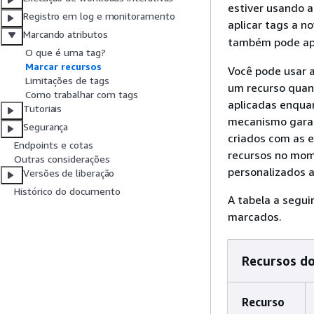
estiver usando 
Registro em log e monitoramento
aplicar tags a n
Marcando atributos
também pode apl
O que é uma tag?
Marcar recursos
Você pode usar a
Limitações de tags
um recurso quand
Como trabalhar com tags
aplicadas enquan
Tutoriais
mecanismo garan
Segurança
criados com as e
Endpoints e cotas
recursos no mome
Outras considerações
personalizados a
Versões de liberação
Histórico do documento
A tabela a segu
marcados.
Recursos d
Recurso