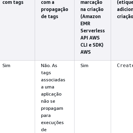
com tags
com a
marcação
(etiqu
propagação
na criação
adicio
de tags
(Amazon
criação
EMR
Serverless
API AWS
CLI e SDK)
AWS
Sim
Não. As
Sim
Creat
tags
associadas
a uma
aplicação
não se
propagam
para
execuções
de