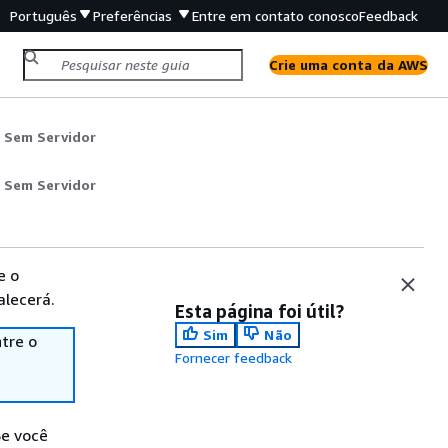
Português
Preferências
Entre em contato conosco
Feedback
Crie uma conta da AWS
 Sem Servidor
 Sem Servidor
e o
alecerá.
Esta página foi útil?
Sim
Não
tre o
Fornecer feedback
Se você