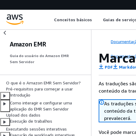
Conceitos básicos
Guias de serviç
Documentaç
Amazon EMR
Marca
Documentaç
Guia do usuário do Amazon EMR
Sem Servidor
PDF
Markdo
O que é o Amazon EMR Sem Servidor?
As traduções são
Pré-requisitos para começar a usar
conteúdo da trad
Introdução
Como interagir e configurar uma
As traduções 
aplicação do EMR Sem Servidor
conteúdo da tr
Upload dos dados
prevalecerá.
Execução de trabalhos
Executando sessões interativas
Você pode marcar
Execução de workloads interativas