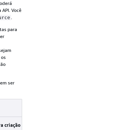
poderá
 API. Você
.
urce
tas para
er
sejam
 os
ção
dem ser
ra criação