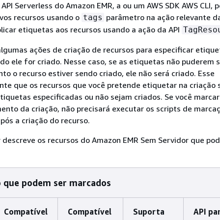
a API Serverless do Amazon EMR, a ou um AWS SDK AWS CLI, 
ovos recursos usando o
parâmetro na ação relevante da
tags
icar etiquetas aos recursos usando a ação da API
TagReso
lgumas ações de criação de recursos para especificar etique
o ele for criado. Nesse caso, se as etiquetas não puderem s
to o recurso estiver sendo criado, ele não será criado. Esse
te que os recursos que você pretende etiquetar na criação 
tiquetas especificadas ou não sejam criados. Se você marcar
nto da criação, não precisará executar os scripts de marca
pós a criação do recurso.
ir descreve os recursos do Amazon EMR Sem Servidor que po
o que podem ser marcados
Compatível
Compatível
Suporta
API pa