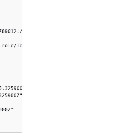
789012:/applications/00f1982r1uukb925/jobruns/
-role/TestRole-402dcef3ad14993c15d28263f64381
.325900Z",

25900Z",

00Z"
