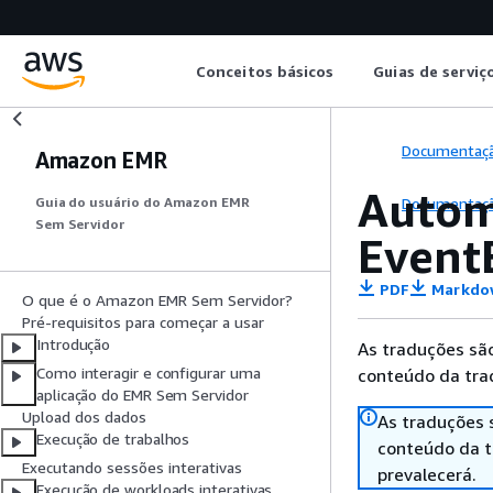
Conceitos básicos
Guias de serviç
Documentaç
Amazon EMR
Autom
Documentaç
Guia do usuário do Amazon EMR
Sem Servidor
Event
PDF
Markdo
O que é o Amazon EMR Sem Servidor?
Pré-requisitos para começar a usar
Introdução
As traduções são
Como interagir e configurar uma
conteúdo da trad
aplicação do EMR Sem Servidor
Upload dos dados
As traduções 
Execução de trabalhos
conteúdo da tr
Executando sessões interativas
prevalecerá.
Execução de workloads interativas