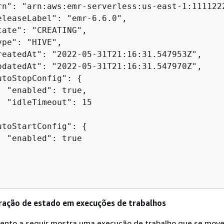
rn": "arn:aws:emr-serverless:us-east-1:111122
eleaseLabel": "emr-6.6.0",

tate": "CREATING",

pe": "HIVE",

reatedAt": "2022-05-31T21:16:31.547953Z",

pdatedAt": "2022-05-31T21:16:31.547970Z",

utoStopConfig": 
{
  "enabled": true,

  "idleTimeout": 15

utoStartConfig": 
{
  "enabled": true

ração de estado em execuções de trabalhos
ento a seguir mostra uma execução de trabalho que se mov