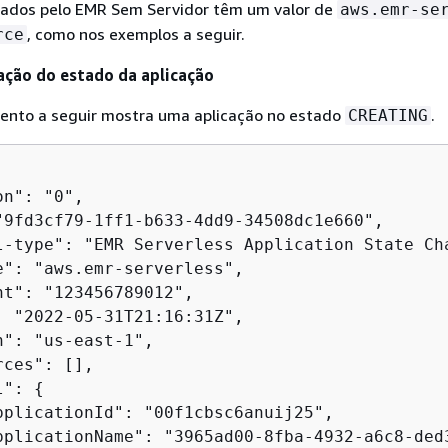
tados pelo EMR Sem Servidor têm um valor de
aws.emr-se
, como nos exemplos a seguir.
rce
ação do estado da aplicação
ento a seguir mostra uma aplicação no estado
.
CREATING
n": "0",

"9fd3cf79-1ff1-b633-4dd9-34508dc1e660",

l-type": "EMR Serverless Application State Cha
e": "aws.emr-serverless",

nt": "123456789012",

: "2022-05-31T21:16:31Z",

": "us-east-1",

ces": [],

l": 
{
pplicationId": "00f1cbsc6anuij25",

pplicationName": "3965ad00-8fba-4932-a6c8-ded3