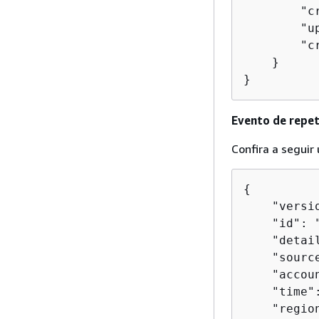
        "c
        "u
        "c
    }

}
Evento de repet
Confira a seguir
{
    "versio
    "id": 
    "detai
    "sourc
    "accou
    "time"
    "region