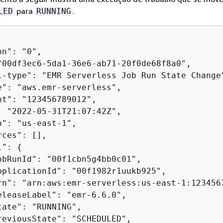
para
.
LED
RUNNING
n": "0",

"00df3ec6-5da1-36e6-ab71-20f0de68f8a0",

l-type": "EMR Serverless Job Run State Change"
e": "aws.emr-serverless",

nt": "123456789012",

: "2022-05-31T21:07:42Z",

": "us-east-1",

ces": [],

l": 
{
obRunId": "00f1cbn5g4bb0c01",

pplicationId": "00f1982r1uukb925",

rn": "arn:aws:emr-serverless:us-east-1:123456
eleaseLabel": "emr-6.6.0",

tate": "RUNNING",

reviousState": "SCHEDULED",
