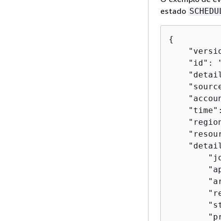
estado
SCHEDU
{
    "versio
    "id": 
    "detai
    "sourc
    "accou
    "time"
    "region
    "resour
    "detai
        "j
        "a
        "a
        "r
        "s
        "p