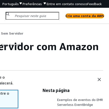
Português
Preferências
Entre em contato conosco
Feedback
Crie uma conta da AWS
 Sem Servidor
ervidor com Amazon
 Sem Servidor
e o
alecerá.
Nesta página
tre o
Exemplos de eventos do EMR
Serverless EventBridge