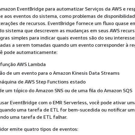
Amazon EventBridge para automatizar Serviços da AWS e re
 aos eventos do sistema, como problemas de disponibilida
lterações de recursos. EventBridge fornece um fluxo quase 
 do sistema que descrevem as mudanças em seus AWS recurs
gras simples para indicar quais eventos são do seu interesse,
adas a serem tomadas quando um evento corresponder à re
cê pode automaticamente:
 função AWS Lambda
ão de um evento para o Amazon Kinesis Data Streams
máquina de AWS Step Functions estado
 de um tópico do Amazon SNS ou de uma fila do Amazon SQS
 usar EventBridge com o EMR Serverless, você pode ativar u
uando uma tarefa de ETL for bem-sucedida ou notificar um
do uma tarefa de ETL falhar.
dor emite quatro tipos de eventos: