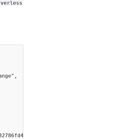
rverless
nge",

2786fd42",
