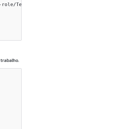
-role/TestRole-402dcef3ad14993c15d28263f64381
trabalho.