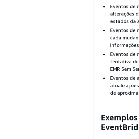
Eventos de 
alterações d
estados da a
Eventos de 
cada mudanç
informações
Eventos de 
tentativa de
EMR Sem Ser
Eventos de a
atualizações
de aproxima
Exemplos 
EventBri