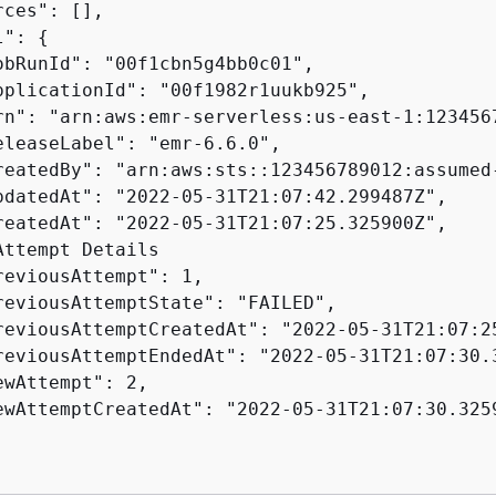
ces": [],

l": 
{
obRunId": "00f1cbn5g4bb0c01",

pplicationId": "00f1982r1uukb925",

rn": "arn:aws:emr-serverless:us-east-1:123456
eleaseLabel": "emr-6.6.0",

reatedBy": "arn:aws:sts::123456789012:assumed
pdatedAt": "2022-05-31T21:07:42.299487Z",

reatedAt": "2022-05-31T21:07:25.325900Z",

ttempt Details

reviousAttempt": 1,

reviousAttemptState": "FAILED",

reviousAttemptCreatedAt": "2022-05-31T21:07:25
reviousAttemptEndedAt": "2022-05-31T21:07:30.3
wAttempt": 2,

ewAttemptCreatedAt": "2022-05-31T21:07:30.3259