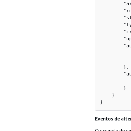
        "a
        "r
        "s
        "ty
        "c
        "u
        "a
          
          
        },

        "a
          
        }

    }

}
Eventos de alte
O exemplo de ev