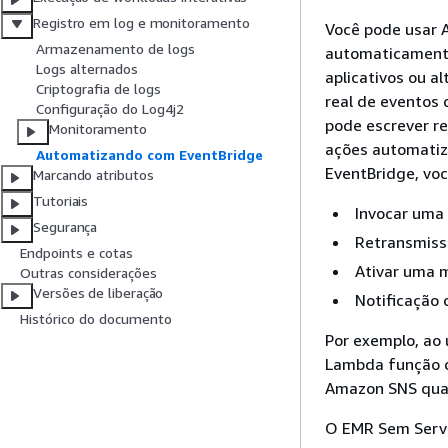
Registro em log e monitoramento
Você pode usar 
Armazenamento de logs
automaticamente
Logs alternados
aplicativos ou a
Criptografia de logs
real de eventos
Configuração do Log4j2
pode escrever re
Monitoramento
ações automatiz
Automatizando com EventBridge
EventBridge, vo
Marcando atributos
Tutoriais
Invocar uma
Segurança
Retransmiss
Endpoints e cotas
Ativar uma 
Outras considerações
Versões de liberação
Notificação
Histórico do documento
Por exemplo, ao
Lambda função q
Amazon SNS quan
O EMR Sem Servi