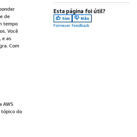
sponder
Esta página foi útil?
de de
Sim
Não
em tempo
Fornecer feedback
os. Você
 e as
gra. Com
ma AWS
 tópico do