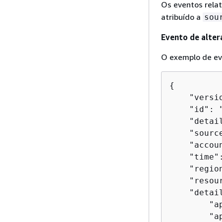
Os eventos rela
atribuído a
sou
Evento de alter
O exemplo de ev
{
    "versio
    "id": 
    "detai
    "sourc
    "accou
    "time"
    "region
    "resour
    "detai
        "a
        "a