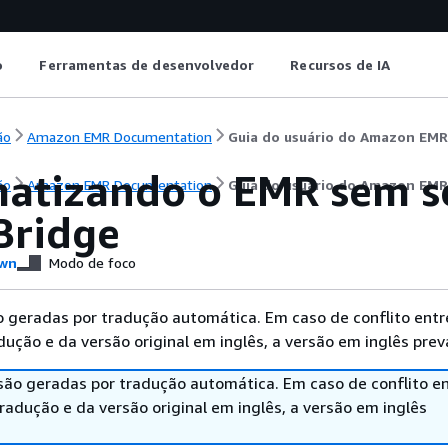
o
Ferramentas de desenvolvedor
Recursos de IA
ão
Amazon EMR Documentation
Guia do usuário do Amazon EMR
atizando o EMR sem s
ão
Amazon EMR Documentation
Guia do usuário do Amazon EMR
Bridge
wn
Modo de foco
 geradas por tradução automática. Em caso de conflito entr
ução e da versão original em inglês, a versão em inglês prev
são geradas por tradução automática. Em caso de conflito en
adução e da versão original em inglês, a versão em inglês