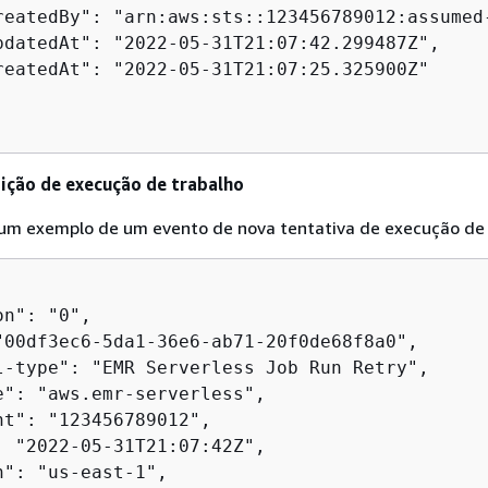
reatedBy": "arn:aws:sts::123456789012:assumed
pdatedAt": "2022-05-31T21:07:42.299487Z",

reatedAt": "2022-05-31T21:07:25.325900Z"

ição de execução de trabalho
 um exemplo de um evento de nova tentativa de execução de 
n": "0",

"00df3ec6-5da1-36e6-ab71-20f0de68f8a0",

l-type": "EMR Serverless Job Run Retry",

e": "aws.emr-serverless",

nt": "123456789012",

: "2022-05-31T21:07:42Z",

": "us-east-1",
