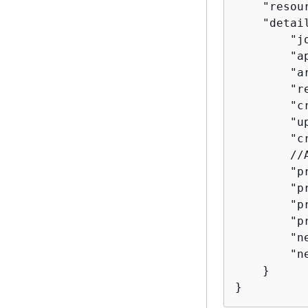
    "resour
    "detai
        "j
        "a
        "a
        "r
        "c
        "u
        "c
        //A
        "p
        "p
        "p
        "p
        "ne
        "n
    }

}