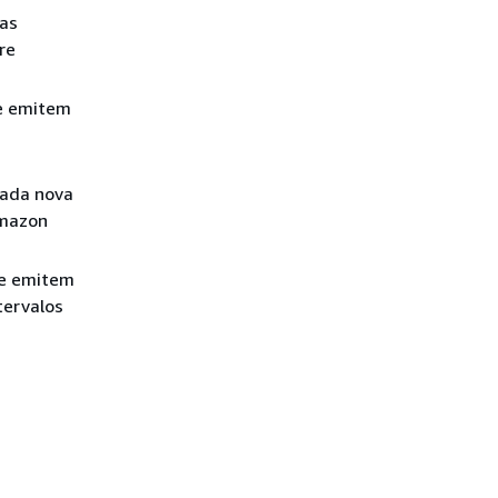
 as
re
e emitem
cada nova
Amazon
ue emitem
tervalos