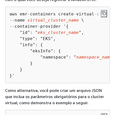
aws emr-containers create-virtual-cluster 
--name 
virtual_cluster_name
 \

--container-provider '
{
    "id": "
eks_cluster_name
",

    "type": "EKS",

    "info": 
{
        "eksInfo": 
{
            "namespace": "
namespace_name
"

        }

    }

}' 
Como alternativa, você pode criar um arquivo JSON
que inclua os parâmetros obrigatórios para o cluster
virtual, como demonstra o exemplo a seguir.