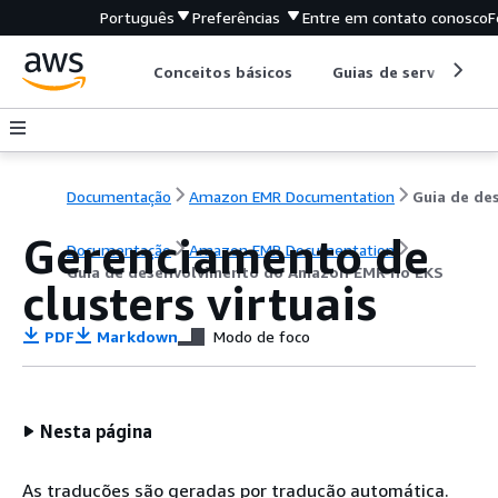
Português
Preferências
Entre em contato conosco
F
Conceitos básicos
Guias de serviço
Documentação
Amazon EMR Documentation
Gerenciamento de
Documentação
Amazon EMR Documentation
Guia de desenvolvimento do Amazon EMR no EKS
clusters virtuais
PDF
Markdown
Modo de foco
Nesta página
As traduções são geradas por tradução automática.