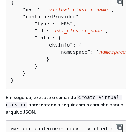
{
    "name": "
virtual_cluster_name
", 

    "containerProvider": 
{
        "type": "EKS", 

        "id": "
eks_cluster_name
", 

        "info": 
{
            "eksInfo": 
{
                "namespace": "
namespace_n
            }

        }

    }

}
Em seguida, execute o comando
create-virtual-
apresentado a seguir com o caminho para o
cluster
arquivo JSON.
aws emr-containers create-virtual-cluster 