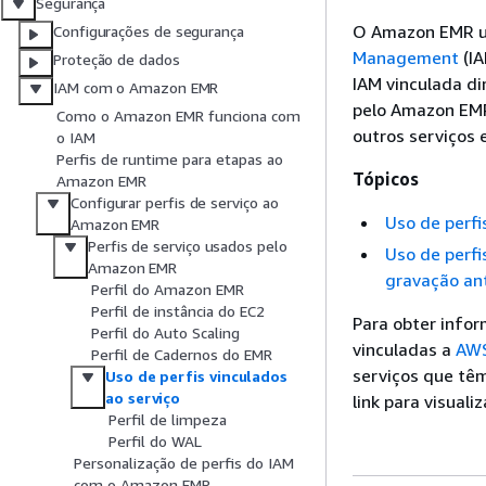
Segurança
O Amazon EMR u
Configurações de segurança
Management
(IA
Proteção de dados
IAM vinculada d
IAM com o Amazon EMR
pelo Amazon EMR
Como o Amazon EMR funciona com
outros serviços
o IAM
Perfis de runtime para etapas ao
Tópicos
Amazon EMR
Configurar perfis de serviço ao
Uso de perfi
Amazon EMR
Perfis de serviço usados pelo
Uso de perfi
Amazon EMR
gravação an
Perfil do Amazon EMR
Perfil de instância do EC2
Para obter info
Perfil do Auto Scaling
vinculadas a
AWS
Perfil de Cadernos do EMR
serviços que tê
Uso de perfis vinculados
ao serviço
link para visual
Perfil de limpeza
Perfil do WAL
Personalização de perfis do IAM
com o Amazon EMR