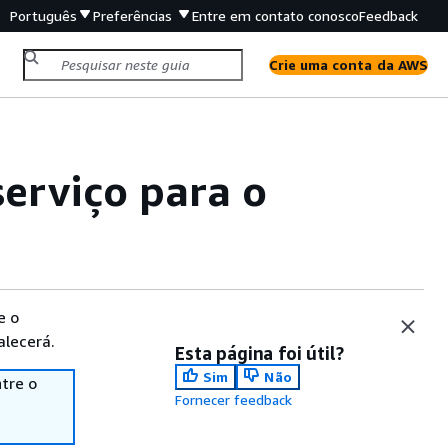
Português
Preferências
Entre em contato conosco
Feedback
Crie uma conta da AWS
serviço para o
e o
alecerá.
Esta página foi útil?
Sim
Não
tre o
Fornecer feedback