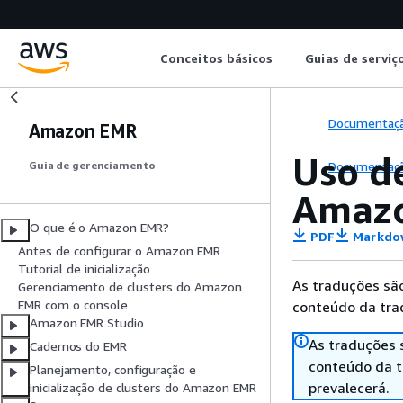
Conceitos básicos
Guias de serviç
Documentaç
Amazon EMR
Uso de
Documentaç
Guia de gerenciamento
Amaz
O que é o Amazon EMR?
PDF
Markdo
Antes de configurar o Amazon EMR
Tutorial de inicialização
As traduções são
Gerenciamento de clusters do Amazon
EMR com o console
conteúdo da trad
Amazon EMR Studio
As traduções 
Cadernos do EMR
conteúdo da tr
Planejamento, configuração e
prevalecerá.
inicialização de clusters do Amazon EMR