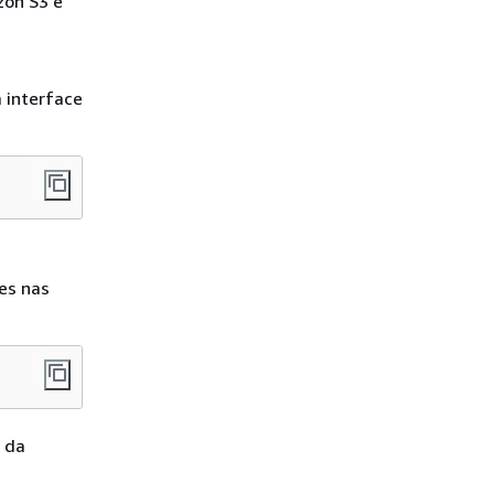
zon S3 e
 interface
es nas
 da