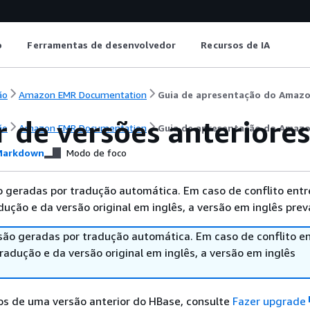
o
Ferramentas de desenvolvedor
Recursos de IA
ão
Amazon EMR Documentation
Guia de apresentação do Amaz
r de versões anteriore
ão
Amazon EMR Documentation
Guia de apresentação do Amaz
arkdown
Modo de foco
 geradas por tradução automática. Em caso de conflito entr
ução e da versão original em inglês, a versão em inglês prev
são geradas por tradução automática. Em caso de conflito en
adução e da versão original em inglês, a versão em inglês
os de uma versão anterior do HBase, consulte
Fazer upgrade