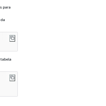
s para
 da
 tabela