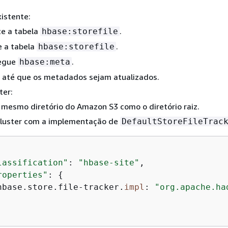
xistente:
te a tabela
.
hbase:storefile
e a tabela
.
hbase:storefile
egue
.
hbase:meta
 até que os metadados sejam atualizados.
ter:
 mesmo diretório do Amazon S3 como o diretório raiz.
 cluster com a implementação de
DefaultStoreFileTrac
lassification"
: 
"hbase-site"
,

roperties"
: 
{
hbase.store.file-tracker.
impl
: 
"org.apache.ha