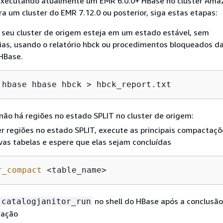
 executando atualmente um EMR 6.0.0+ HBase no cluster Ama
ra um cluster do EMR 7.12.0 ou posterior, siga estas etapas:
 seu cluster de origem esteja em um estado estável, sem
ias, usando o relatório hbck ou procedimentos bloqueados da
 HBase.
 hbase hbase hbck > hbck_report.txt
 não há regiões no estado SPLIT no cluster de origem:
r regiões no estado SPLIT, execute as principais compactaçõ
vas tabelas e espere que elas sejam concluídas
r_compact
 <table_name>
no shell do HBase após a conclusão
catalogjanitor_run
ação