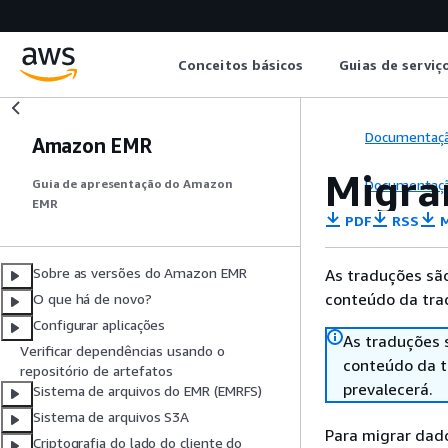
Conceitos básicos
Guias de serviç
Documentaç
Amazon EMR
Migra
Documentaç
Guia de apresentação do Amazon
EMR
PDF
RSS
M
Sobre as versões do Amazon EMR
As traduções são
conteúdo da trad
O que há de novo?
Configurar aplicações
As traduções 
Verificar dependências usando o
conteúdo da tr
repositório de artefatos
prevalecerá.
Sistema de arquivos do EMR (EMRFS)
Sistema de arquivos S3A
Para migrar dad
Criptografia do lado do cliente do