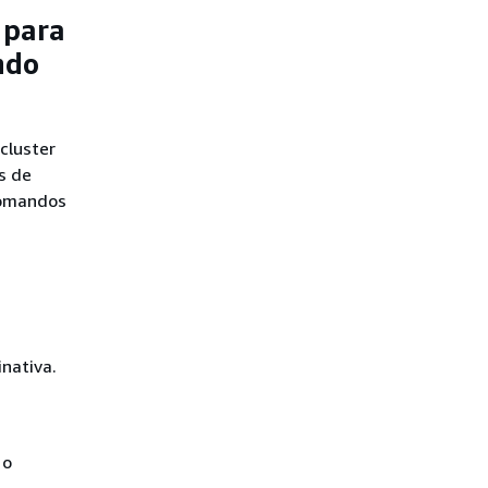
 para
ndo
cluster
s de
 comandos
nativa.
 o