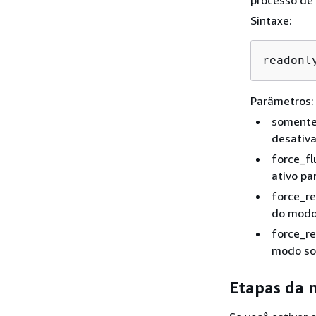
processo de
Sintaxe:
readonl
Parâmetros:
somente 
desativa
force_fl
ativo pa
force_re
do modo 
force_re
modo som
Etapas da 