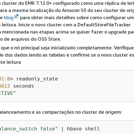
 cluster do EMR 7.12.0+ configurado como uma réplica de lei
ara a mesma localização do Amazon S3 do seu cluster de ori
te
blog
para obter mais detalhes sobre como configurar um
e leitura. Inicie o novo cluster com a DefaultStoreFileTracker
o mencionada nas etapas acima se quiser fazer o upgrade pa
o de arquivos do OSS Store.
que o nó principal seja inicializado completamente. Verifique
de dos dados lendo as tabelas e confirme se o novo cluster e
e leitura
01
:
0
> readonly_state

4612
 seconds

CTIVE"
balanceamento e as compactações no cluster de origem:
alance_switch false"