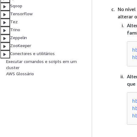
Sqoop
No nível
TensorFlow
alterar 
Tez
Alte
Trino
famí
Zeppelin
ZooKeeper
h
Conectores e utilitários
h
Executar comandos e scripts em um
cluster
AWS Glossário
Alte
que 
h
h
h