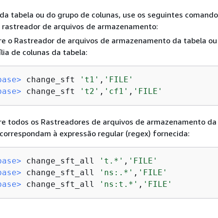
 da tabela ou do grupo de colunas, use os seguintes comando
o rastreador de arquivos de armazenamento:
re o Rastreador de arquivos de armazenamento da tabela ou
lia de colunas da tabela:
base>
 change_sft 
't1'
,
'FILE'
base>
 change_sft 
't2'
,
'cf1'
,
'FILE'
re todos os Rastreadores de arquivos de armazenamento da
correspondam à expressão regular (regex) fornecida:
base>
 change_sft_all 
't.*'
,
'FILE'
base>
 change_sft_all 
'ns:.*'
,
'FILE'
base>
 change_sft_all 
'ns:t.*'
,
'FILE'