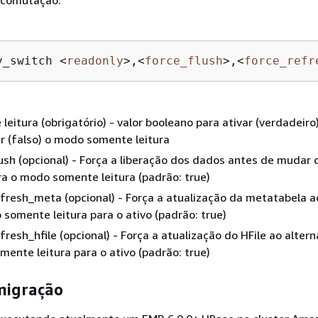
 comutação.
y_switch 
<
readonly
>
,
<
force_flush
>
,
<
force_refr
leitura (obrigatório) - valor booleano para ativar (verdadeiro
r (falso) o modo somente leitura
ush (opcional) - Força a liberação dos dados antes de mudar
ra o modo somente leitura (padrão: true)
fresh_meta (opcional) - Força a atualização da metatabela 
somente leitura para o ativo (padrão: true)
fresh_hfile (opcional) - Força a atualização do HFile ao altern
ente leitura para o ativo (padrão: true)
migração