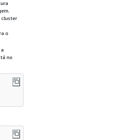
tura
gem.
 cluster
ra o
 a
stá no