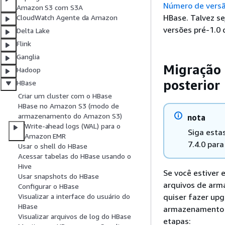
Número de versã
Amazon S3 com S3A
HBase. Talvez se
CloudWatch Agente da Amazon
versões pré-1.0 
Delta Lake
Flink
Ganglia
Migração 
Hadoop
posterior
HBase
Criar um cluster com o HBase
HBase no Amazon S3 (modo de
armazenamento do Amazon S3)
nota
Write-ahead logs (WAL) para o
Siga esta
Amazon EMR
7.4.0 para
Usar o shell do HBase
Acessar tabelas do HBase usando o
Hive
Se você estiver
Usar snapshots do HBase
arquivos de arma
Configurar o HBase
quiser fazer up
Visualizar a interface do usuário do
HBase
armazenamento OS
Visualizar arquivos de log do HBase
etapas: