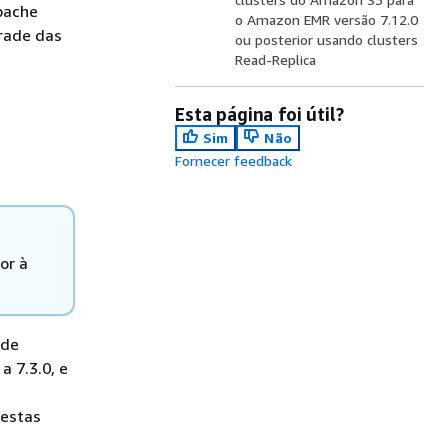
pache
o Amazon EMR versão 7.12.0
grade das
ou posterior usando clusters
Read-Replica
Esta página foi útil?
Sim
Não
Fornecer feedback
or à
 de
a 7.3.0, e
 estas