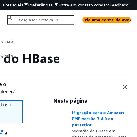
Português
Preferências
Entre em contato conosco
Feedback
Crie uma conta da AWS
on EMR
s do HBase
on EMR
e o
alecerá.
Nesta página
tre o
Migração para o Amazon
EMR versão 7.4.0 ou
posterior
Migração do HBase em
e
clusters do Amazon S3 para