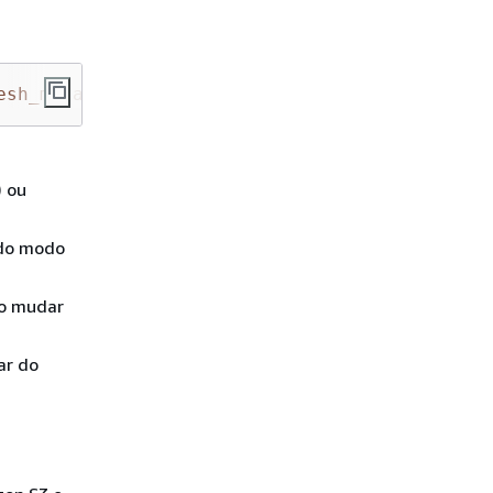
esh_meta
>
,
<
force_refresh_hfile
>
) ou
 do modo
ao mudar
ar do