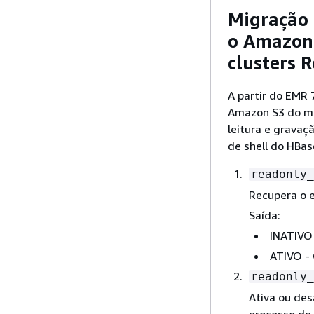
Migração 
o Amazon 
clusters 
A partir do EMR 
Amazon S3 do mo
leitura e gravaç
de shell do HBas
readonly_
Recupera o e
Saída:
INATIVO 
ATIVO - 
readonly_
Ativa ou des