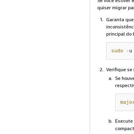
Se você estiver
quiser migrar pa
Garanta que
inconsistênc
principal do
sudo
 -u
Verifique se
Se houve
respecti
majo
Execute
compact