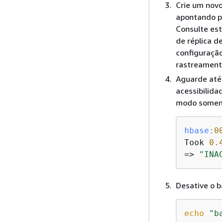
Crie um novo
apontando p
Consulte es
de réplica d
configuraçã
rastreament
Aguarde até 
acessibilida
modo soment
hbase:
0
Took 
0.
=> 
"INA
Desative o 
echo
"b