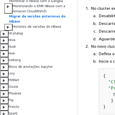
Monitorar o HBase com o Ganglia
Monitorando o EMR HBase com a
No cluster e
Amazon CloudWatch
Desabili
Migrar de versões anteriores do
HBase
Descart
Histórico de versões do HBase
Descarr
HCatalog
Aguarde
Hive
No novo clus
Hudi
Hue
Defina o
Iceberg
Inicie o
Bloco de anotações Jupyter
Livy
{
MXNet
"C
Oozie
"P
Phoenix
    
Pig
   }

}
Presto
Spark