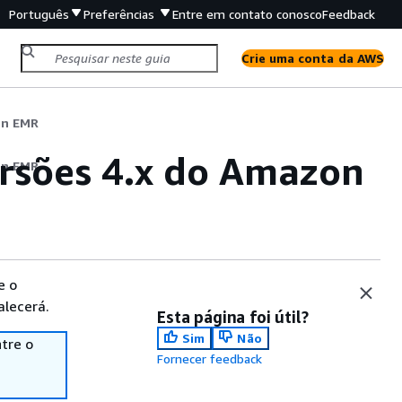
Português
Preferências
Entre em contato conosco
Feedback
Crie uma conta da AWS
on EMR
ersões 4.x do Amazon
on EMR
e o
alecerá.
Esta página foi útil?
Sim
Não
tre o
Fornecer feedback