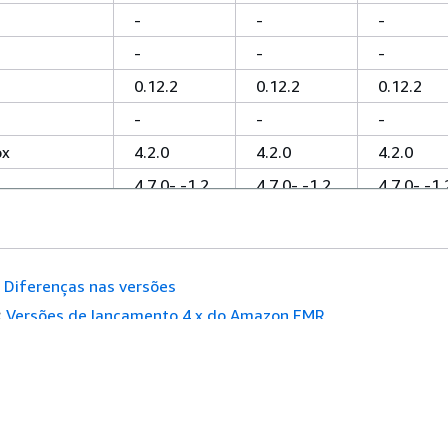
-
-
-
-
-
-
0.12.2
0.12.2
0.12.2
-
-
-
ox
4.2.0
4.2.0
4.2.0
4.7.0- -1,2
4.7.0- -1,2
4.7.0- -1,
HBase
HBase
HBase
0.14.0-
0.14.0-
0.14.0-
amzn-0
amzn-0
amzn-0
Diferenças nas versões
-
-
-
:
Versões de lançamento 4.x do Amazon EMR
ox
0.157.1
0.157.1
0.157.1
1.6.3
1.6.3
1.6.3
-
-
-
ox
1.4.6
1.4.6
1.4.6