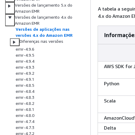
Versões de lançamento 5.x do
A tabela a segui
Amazon EMR
4.x do Amazon E
Versões de lançamento 4.x do
Amazon EMR
Versões de aplicações nas
Informações
versões 4.x do Amazon EMR
Diferenças nas versões
emr-4.9.6
emr-4.9.5
emr-4.9.4
AWS SDK for 
emr-4.9.3
emr-4.9.2
emr-4.9.1
Python
emr-4.8.5
emr-4.8.4
emr-4.8.3
Scala
emr-4.8.2
emr-4.8.1
emr-4.8.0
AmazonCloud
emr-4.7.4
Delta
emr-4.7.3
emr-4.7.2