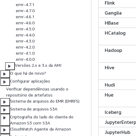
Flink
emr-4.7.1
emr-4.7.0
Ganglia
emr-4.6.1
HBase
emr-4.6.0
emr-4.5.0
HCatalog
emr-4.4.0
emr-4.3.0
emr-4.2.0
Hadoop
emr-4.1.0
emr-4.0.0
Versões 2.x e 3.x da AMI
Hive
O que há de novo?
Configurar aplicações
Hudi
Verificar dependências usando o
Hue
repositório de artefatos
Sistema de arquivos do EMR (EMRFS)
Sistema de arquivos S3A
Iceberg
Criptografia do lado do cliente do
JupyterEnter
Amazon S3 com S3A
CloudWatch Agente da Amazon
JupyterHub