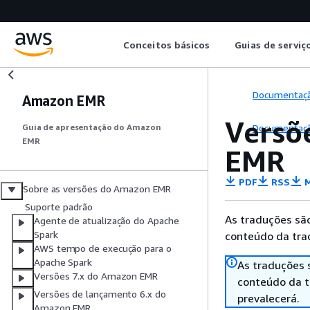
Conceitos básicos
Guias de serviç
Documentaç
Amazon EMR
Versõ
Documentaç
Guia de apresentação do Amazon
EMR
EMR
PDF
RSS
M
Sobre as versões do Amazon EMR
Suporte padrão
As traduções são
Agente de atualização do Apache
Spark
conteúdo da trad
AWS tempo de execução para o
Apache Spark
As traduções 
Versões 7.x do Amazon EMR
conteúdo da tr
Versões de lançamento 6.x do
prevalecerá.
Amazon EMR