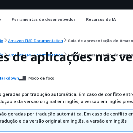
o
Ferramentas de desenvolvedor
Recursos de IA
ão
Amazon EMR Documentation
Guia de apresentação do Amaz
es de aplicações nas v
ão
Amazon EMR Documentation
Guia de apresentação do Amaz
arkdown
Modo de foco
 geradas por tradução automática. Em caso de conflito entr
ução e da versão original em inglês, a versão em inglês prev
são geradas por tradução automática. Em caso de conflito en
adução e da versão original em inglês, a versão em inglês