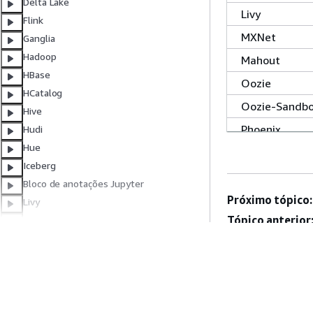
Delta Lake
Livy
Flink
MXNet
Ganglia
Hadoop
Mahout
HBase
Oozie
HCatalog
Oozie-Sandb
Hive
Phoenix
Hudi
Hue
Iceberg
Pig
Bloco de anotações Jupyter
Próximo tópico:
Livy
Presto
Tópico anterior
MXNet
Presto-Sandb
Oozie
Spark
Phoenix
Pig
Sqoop
Presto
Sqoop-Sandb
Spark