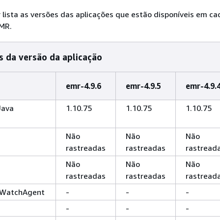
r lista as versões das aplicações que estão disponíveis em c
MR.
 da versão da aplicação
emr-4.9.6
emr-4.9.5
emr-4.9.
Java
1.10.75
1.10.75
1.10.75
Não
Não
Não
rastreadas
rastreadas
rastread
Não
Não
Não
rastreadas
rastreadas
rastread
WatchAgent
-
-
-
-
-
-