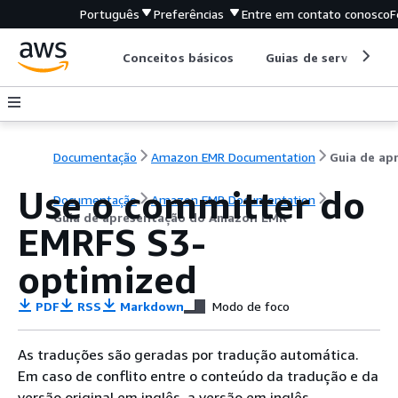
Português
Preferências
Entre em contato conosco
F
Conceitos básicos
Guias de serviço
Documentação
Amazon EMR Documentation
Use o committer do
Documentação
Amazon EMR Documentation
Guia de apresentação do Amazon EMR
EMRFS S3-
optimized
PDF
RSS
Markdown
Modo de foco
As traduções são geradas por tradução automática.
Em caso de conflito entre o conteúdo da tradução e da
versão original em inglês, a versão em inglês