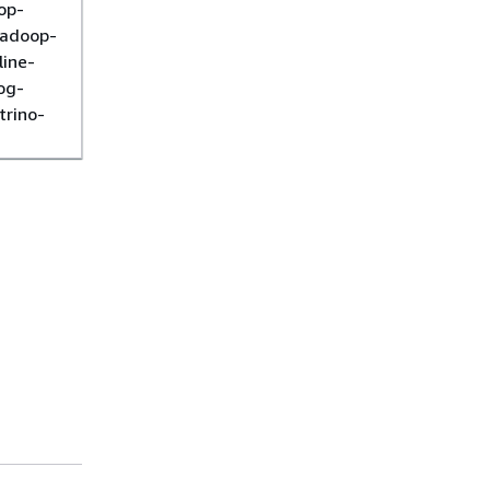
op-
hadoop-
ine-
log-
trino-