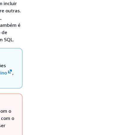
 incluir
re outras.
L
 também é
o de
om SQL.
ões
rino
,
com o
 com o
ser