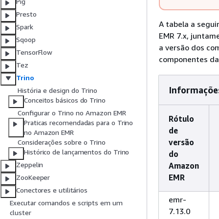
Pig
Presto
A tabela a segui
Spark
EMR 7.x, juntam
Sqoop
a versão dos co
TensorFlow
componentes d
Tez
Trino
Informações
História e design do Trino
Conceitos básicos do Trino
Configurar o Trino no Amazon EMR
Rótulo
Praticas recomendadas para o Trino
de
no Amazon EMR
versão
Considerações sobre o Trino
Histórico de lançamentos do Trino
do
Zeppelin
Amazon
EMR
ZooKeeper
Conectores e utilitários
emr-
Executar comandos e scripts em um
7.13.0
cluster