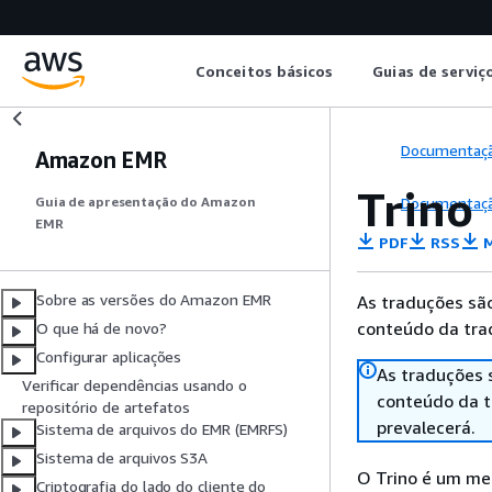
Conceitos básicos
Guias de serviç
Documentaç
Amazon EMR
Trino
Documentaç
Guia de apresentação do Amazon
EMR
PDF
RSS
M
Sobre as versões do Amazon EMR
As traduções são
conteúdo da trad
O que há de novo?
Configurar aplicações
As traduções 
Verificar dependências usando o
conteúdo da tr
repositório de artefatos
prevalecerá.
Sistema de arquivos do EMR (EMRFS)
Sistema de arquivos S3A
O Trino é um me
Criptografia do lado do cliente do