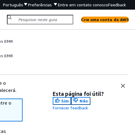
Português
Preferências
Entre em contato conosco
Feedback
Crie uma conta da AWS
on EMR
on EMR
e o
alecerá.
Esta página foi útil?
Sim
Não
tre o
Fornecer feedback
tas