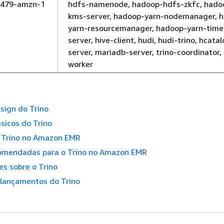
479-amzn-1
hdfs-namenode, hadoop-hdfs-zkfc, hado
kms-server, hadoop-yarn-nodemanager, 
yarn-resourcemanager, hadoop-yarn-timel
server, hive-client, hudi, hudi-trino, hcata
server, mariadb-server, trino-coordinator, 
worker
esign do Trino
sicos do Trino
o Trino no Amazon EMR
comendadas para o Trino no Amazon EMR
s sobre o Trino
 lançamentos do Trino