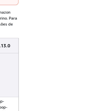
Amazon
ino. Para
sões de
.13.0
op-
oop-