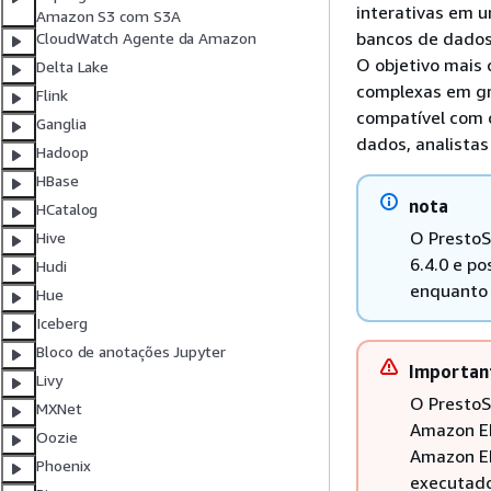
interativas em 
Amazon S3 com S3A
bancos de dados
CloudWatch Agente da Amazon
O objetivo mais
Delta Lake
complexas em gr
Flink
compatível com o
Ganglia
dados, analistas
Hadoop
HBase
nota
HCatalog
O PrestoS
Hive
6.4.0 e p
Hudi
enquanto 
Hue
Iceberg
Bloco de anotações Jupyter
Importan
Livy
O PrestoS
MXNet
Amazon EM
Oozie
Amazon EM
Phoenix
executad