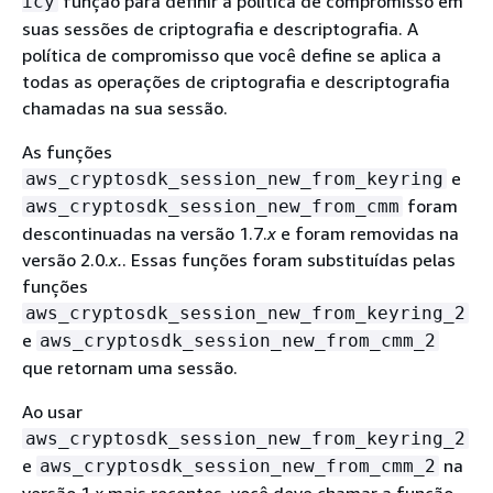
função para definir a política de compromisso em
icy
suas sessões de criptografia e descriptografia. A
política de compromisso que você define se aplica a
todas as operações de criptografia e descriptografia
chamadas na sua sessão.
As funções
e
aws_cryptosdk_session_new_from_keyring
foram
aws_cryptosdk_session_new_from_cmm
descontinuadas na versão 1.7.
x
e foram removidas na
versão 2.0.
x.
. Essas funções foram substituídas pelas
funções
aws_cryptosdk_session_new_from_keyring_2
e
aws_cryptosdk_session_new_from_cmm_2
que retornam uma sessão.
Ao usar
aws_cryptosdk_session_new_from_keyring_2
e
na
aws_cryptosdk_session_new_from_cmm_2
versão 1.
x
mais recentes, você deve chamar a função