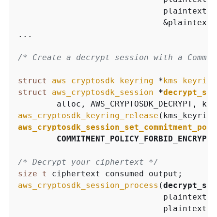
                              plaintext_l
                              &plaintext_
...

/* Create a decrypt session with a Commit
struct
aws_cryptosdk_keyring
 *
kms_keyring
struct
aws_cryptosdk_session
*
decrypt_ses
aws_cryptosdk_keyring_release
aws_cryptosdk_session_set_commitment_poli
        COMMITMENT_POLICY_FORBID_ENCRYPT_
/* Decrypt your ciphertext */
size_t
aws_cryptosdk_session_process
(
decrypt_ses
                              plaintext_o
                              plaintext_b