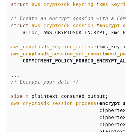
struct
aws_cryptosdk_keyring
 *
kms_keyring
/* Create an encrypt session with a Commi
struct
aws_cryptosdk_session
*
encrypt_ses
    alloc, AWS_CRYPTOSDK_ENCRYPT, kms_key
aws_cryptosdk_keyring_release
aws_cryptosdk_session_set_commitment_poli
    COMMITMENT_POLICY_FORBID_ENCRYPT_ALLO
/* Encrypt your data */
size_t
aws_cryptosdk_session_process
(
encrypt_ses
                              ciphertext_
                              ciphertext_
                              ciphertext_
                              plaintext_i