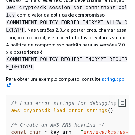
aws_cryptosdk_session_set_commitment_pol
com o valor da política de compromisso
icy
COMMITMENT_POLICY_FORBID_ENCRYPT_ALLOW_D
. Nas versões 2.0.
x
e posteriores, chamar essa
ECRYPT
função é opcional, e ela aceita todos os valores válidos.
A política de compromisso padrão para as versões 2.0.
x
e posteriores é
COMMITMENT_POLICY_REQUIRE_ENCRYPT_REQUIR
.
E_DECRYPT
Para obter um exemplo completo, consulte
string.cpp
.
/* Load error strings for debugging */
aws_cryptosdk_load_error_strings
();

/* Create an AWS KMS keyring */
const
char
 * key_arn = 
"
arn:aws:kms:us-we