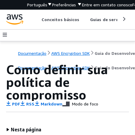
Português
Preferências
Entre em contato conosco
F
Conceitos básicos
Guias de serviço
Documentação
AWS Encryption SDK
Como definir sua
Documentação
AWS Encryption SDK
Guia do Desenvolv
política de
compromisso
PDF
RSS
Markdown
Modo de foco
Nesta página