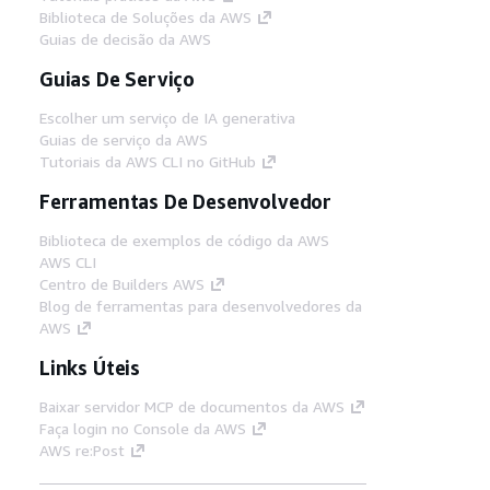
Biblioteca de Soluções da AWS
Guias de decisão da AWS
Guias De Serviço
Escolher um serviço de IA generativa
Guias de serviço da AWS
Tutoriais da AWS CLI no GitHub
Ferramentas De Desenvolvedor
Biblioteca de exemplos de código da AWS
AWS CLI
Centro de Builders AWS
Blog de ferramentas para desenvolvedores da
AWS
Links Úteis
Baixar servidor MCP de documentos da AWS
Faça login no Console da AWS
AWS re:Post