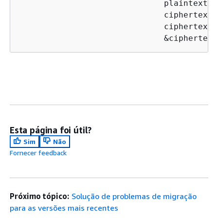
                              plaintext_l
                              ciphertext_
                              ciphertext_
                              &ciphertext
Esta página foi útil?
Sim
Não
Fornecer feedback
Próximo tópico:
Solução de problemas de migração
para as versões mais recentes