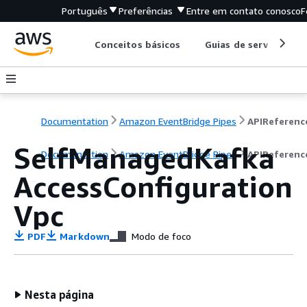
Português
Preferências
Entre em contato conosco
F
Conceitos básicos
Guias de serviço
Documentation
Amazon EventBridge Pipes
APIReferenc
SelfManagedKafka
Documentation
Amazon EventBridge Pipes
APIReferenc
AccessConfiguration
Vpc
PDF
Markdown
Modo de foco
Nesta página