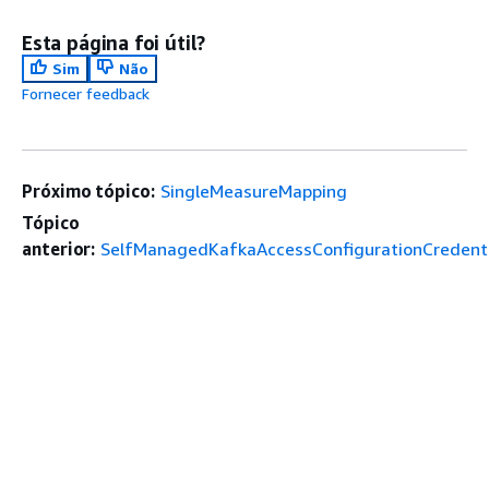
Esta página foi útil?
Sim
Não
Fornecer feedback
Próximo tópico:
SingleMeasureMapping
Tópico
anterior:
SelfManagedKafkaAccessConfigurationCredenti