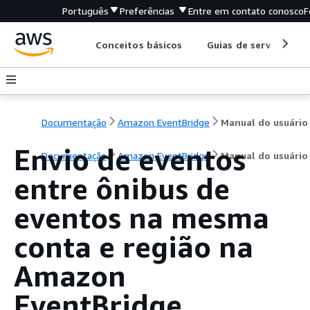
Português
Preferências
Entre em contato conosco
F
Conceitos básicos
Guias de serviço
Documentação
Amazon EventBridge
Manual do usuário
Envio de eventos
Documentação
Amazon EventBridge
Manual do usuário
entre ônibus de
eventos na mesma
conta e região na
Amazon
EventBridge