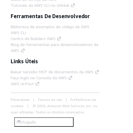
Tutoriais da AWS CLI no GitHub
Ferramentas De Desenvolvedor
Biblioteca de exemplos de código da AWS
AWS CLI
Centro de Builders AWS
Blog de ferramentas para desenvolvedores da
AWS
Links Úteis
Baixar servidor MCP de documentos da AWS
Faça login no Console da AWS
AWS re:Post
Privacidade
Termos do site
Preferências de
cookies
© 2026, Amazon Web Services, Inc. ou
suas afiliadas. Todos os direitos reservados.
Português