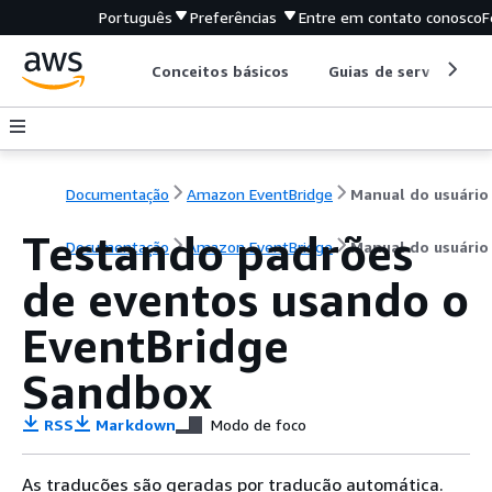
Português
Preferências
Entre em contato conosco
F
Conceitos básicos
Guias de serviço
Documentação
Amazon EventBridge
Manual do usuário
Testando padrões
Documentação
Amazon EventBridge
Manual do usuário
de eventos usando o
EventBridge
Sandbox
RSS
Markdown
Modo de foco
As traduções são geradas por tradução automática.