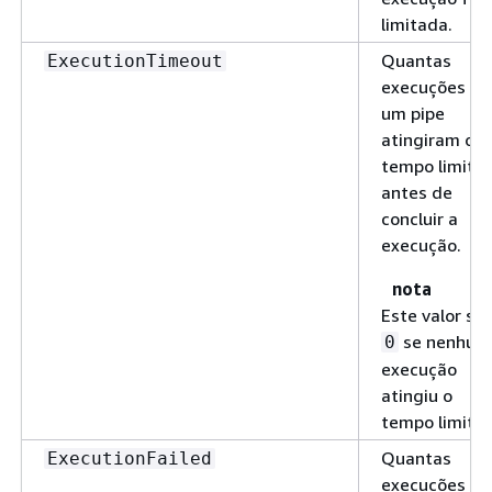
limitada.
Quantas
ExecutionTimeout
execuções de
um pipe
atingiram o
tempo limite
antes de
concluir a
execução.
nota
Este valor se
se nenhum
0
execução
atingiu o
tempo limite.
Quantas
ExecutionFailed
execuções de