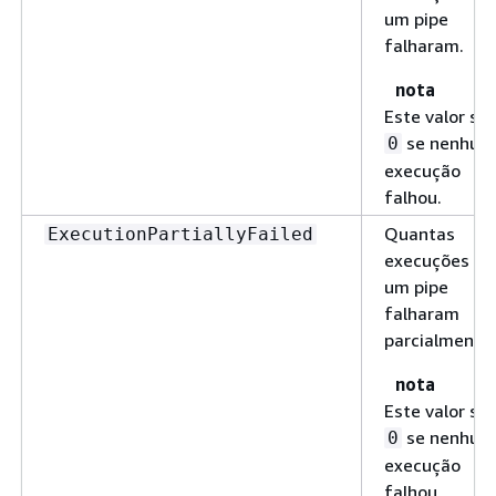
um pipe
falharam.
nota
Este valor se
se nenhum
0
execução
falhou.
Quantas
ExecutionPartiallyFailed
execuções de
um pipe
falharam
parcialmente.
nota
Este valor se
se nenhum
0
execução
falhou