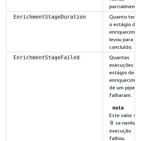
parcialmente.
Quanto temp
EnrichmentStageDuration
o estágio de
enriquecimen
levou para se
concluído.
Quantas
EnrichmentStageFailed
execuções do
estágio de
enriquecimen
de um pipe
falharam.
nota
Este valor se
se nenhum
0
execução
falhou.