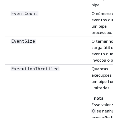
pipe.
O número de
EventCount
eventos que
um pipe
processou.
O tamanho d
EventSize
carga útil do
evento que
invocou o pipe
Quantas
ExecutionThrottled
execuções de
um pipe fora
limitadas.
nota
Esse valor se
se nenhum
0
execução for