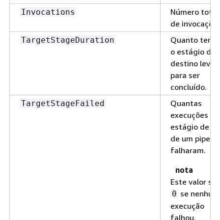
Número total
Invocations
de invocações
Quanto temp
TargetStageDuration
o estágio de
destino levou
para ser
concluído.
Quantas
TargetStageFailed
execuções do
estágio de al
de um pipe
falharam.
nota
Este valor se
se nenhum
0
execução
falhou.