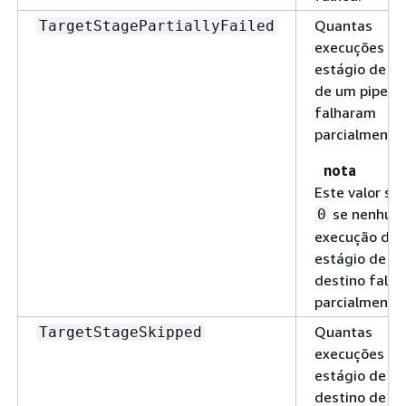
Quantas
TargetStagePartiallyFailed
execuções do
estágio de al
de um pipe
falharam
parcialmente.
nota
Este valor se
se nenhum
0
execução do
estágio de
destino falha
parcialmente.
Quantas
TargetStageSkipped
execuções do
estágio de
destino de u