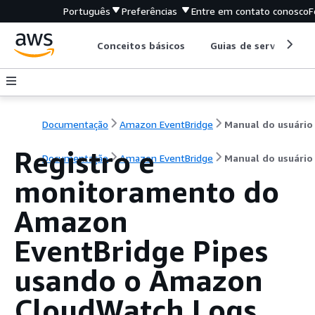
Português
Preferências
Entre em contato conosco
F
Conceitos básicos
Guias de serviço
Documentação
Amazon EventBridge
Manual do usuário
Registro e
Documentação
Amazon EventBridge
Manual do usuário
monitoramento do
Amazon
EventBridge Pipes
usando o Amazon
CloudWatch Logs