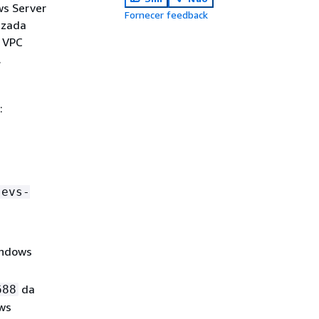
ws Server
Fornecer feedback
izada
s VPC
.
:
.evs-
indows
da
688
ows