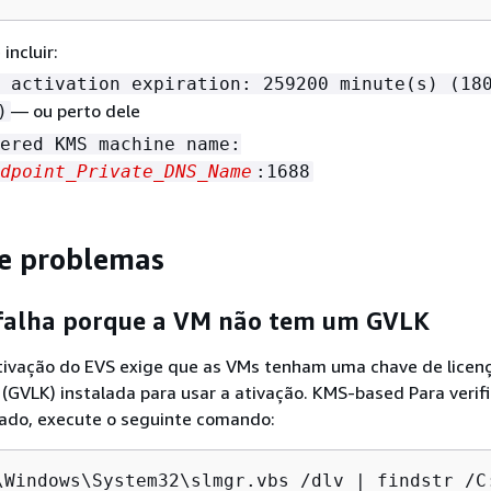
incluir:
 activation expiration: 259200 minute(s) (18
— ou perto dele
)
ered KMS machine name:
dpoint_Private_DNS_Name
:1688
e problemas
 falha porque a VM não tem um GVLK
tivação do EVS exige que as VMs tenham uma chave de licen
(GVLK) instalada para usar a ativação. KMS-based Para verif
lado, execute o seguinte comando:
\Windows\System32\slmgr.vbs /dlv | findstr /C