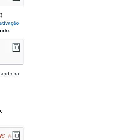
K)
ativação
ando:
ando na
,
NS_Name
-Port
1688