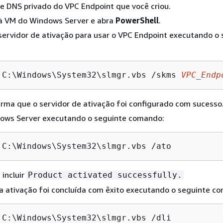
e DNS privado do VPC Endpoint que você criou.
à VM do Windows Server e abra
PowerShell
.
servidor de ativação para usar o VPC Endpoint executando o
 C:\Windows\System32\slmgr.vbs /skms 
VPC_Endp
irma que o servidor de ativação foi configurado com sucesso
dows Server executando o seguinte comando:
 C:\Windows\System32\slmgr.vbs /ato
 incluir
Product activated successfully.
 a ativação foi concluída com êxito executando o seguinte c
 C:\Windows\System32\slmgr.vbs /dli