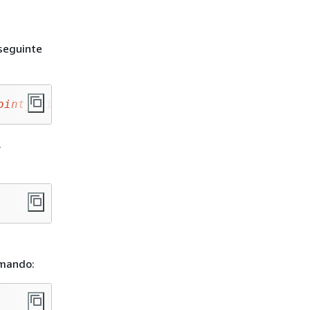
 seguinte
oint_Private_DNS_Name
:
1688
.
omando: