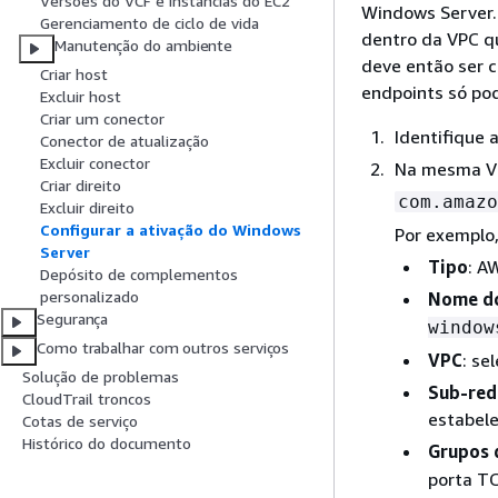
Versões do VCF e instâncias do EC2
Windows Server.
Gerenciamento de ciclo de vida
dentro da VPC q
Manutenção do ambiente
deve então ser c
Criar host
endpoints só po
Excluir host
Criar um conector
Identifique
Conector de atualização
Excluir conector
Na mesma VP
Criar direito
com.amazo
Excluir direito
Configurar a ativação do Windows
Por exemplo,
Server
Tipo
: A
Depósito de complementos
personalizado
Nome do
Segurança
window
Como trabalhar com outros serviços
VPC
: se
Solução de problemas
Sub-red
CloudTrail troncos
estabel
Cotas de serviço
Histórico do documento
Grupos 
porta TC