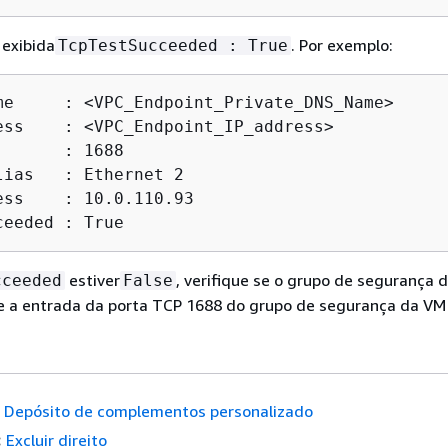
 exibida
. Por exemplo:
TcpTestSucceeded : True
me     : <VPC_Endpoint_Private_DNS_Name>

ess    : <VPC_Endpoint_IP_address>

      : 1688

lias   : Ethernet 2

ess    : 10.0.110.93

ceeded : True
estiver
, verifique se o grupo de segurança 
cceeded
False
e a entrada da porta TCP 1688 do grupo de segurança da VM
Depósito de complementos personalizado
:
Excluir direito