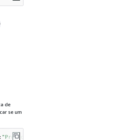
0
ça de
icar se um
:
"Product Key Channel"