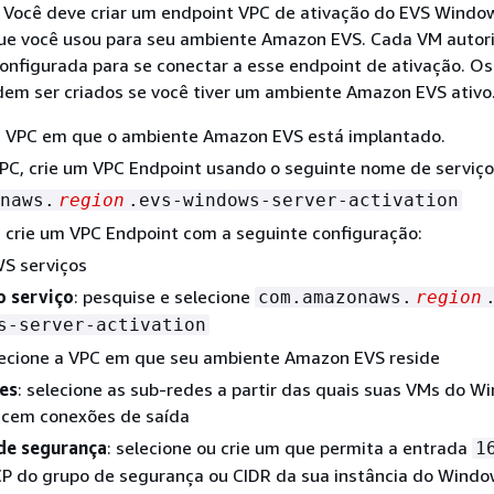
 Você deve criar um endpoint VPC de ativação do EVS Windo
ue você usou para seu ambiente Amazon EVS. Cada VM autor
onfigurada para se conectar a esse endpoint de ativação. O
dem ser criados se você tiver um ambiente Amazon EVS ativo
 a VPC em que o ambiente Amazon EVS está implantado.
C, crie um VPC Endpoint usando o seguinte nome de serviço
naws.
region
.evs-windows-server-activation
 crie um VPC Endpoint com a seguinte configuração:
WS serviços
 serviço
: pesquise e selecione
com.amazonaws.
region
s-server-activation
lecione a VPC em que seu ambiente Amazon EVS reside
es
: selecione as sub-redes a partir das quais suas VMs do W
ecem conexões de saída
de segurança
: selecione ou crie um que permita a entrada
1
P do grupo de segurança ou CIDR da sua instância do Wind