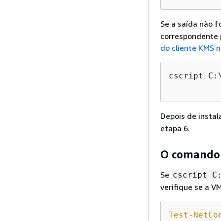
Se a saída não f
correspondente 
do cliente KMS n
cscript C:
Depois de instal
etapa 6.
O comando 
Se
cscript C
verifique se a V
Test-NetCo