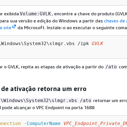
or exibida
, encontre a chave do produto (GVL
Volume:GVLK
para sua versão e edição do Windows a partir das
chaves de 
o site
da Microsoft. Instale-o ao executar o seguinte com
\Windows\System32\slmgr.vbs /ipk 
GVLK
ar o GVLK, repita as etapas de ativação a partir do
com
/ato
de ativação retorna um erro
retornar um erro
:\Windows\System32\slmgr.vbs /ato
M pode alcançar o VPC Endpoint na porta 1688:
nnection
-ComputerName
VPC_Endpoint_Private_D