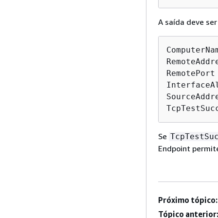
A saída deve ser
ComputerNa
RemoteAddr
RemotePort 
InterfaceA
SourceAddr
TcpTestSuc
Se
TcpTestSu
Endpoint permit
Próximo tópico:
Tópico anterior