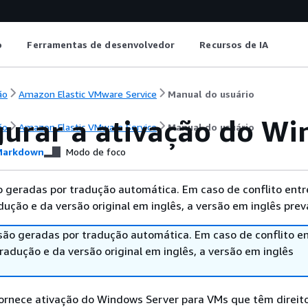
o
Ferramentas de desenvolvedor
Recursos de IA
ão
Amazon Elastic VMware Service
Manual do usuário
gurar a ativação do W
ão
Amazon Elastic VMware Service
Manual do usuário
arkdown
Modo de foco
 geradas por tradução automática. Em caso de conflito entr
ução e da versão original em inglês, a versão em inglês prev
são geradas por tradução automática. Em caso de conflito en
adução e da versão original em inglês, a versão em inglês
rnece ativação do Windows Server para VMs que têm direit