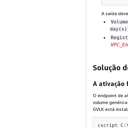
A saída deve 
Volume
day(s)
Regist
VPC_En
Solução d
A ativação
O endpoint de a
volume genérica 
GVLK está insta
cscript C: