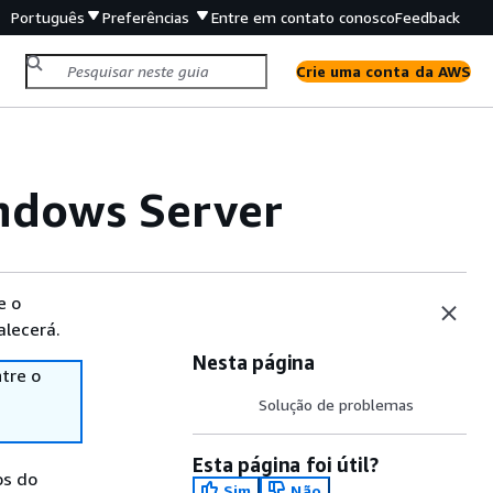
Português
Preferências
Entre em contato conosco
Feedback
Crie uma conta da AWS
indows Server
e o
alecerá.
Nesta página
tre o
Solução de problemas
Esta página foi útil?
os do
Sim
Não