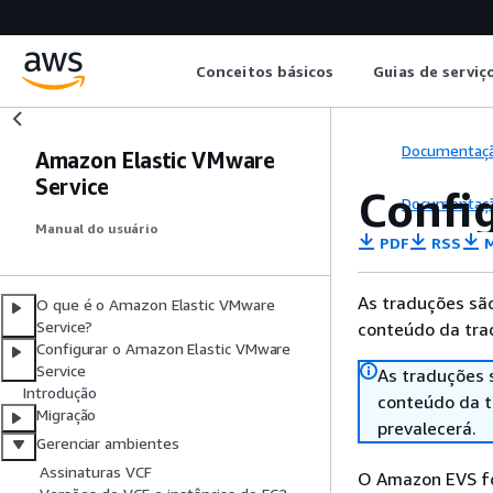
Conceitos básicos
Guias de serviç
Documentaç
Amazon Elastic VMware
Service
Confi
Documentaç
Manual do usuário
PDF
RSS
M
As traduções são
O que é o Amazon Elastic VMware
Service?
conteúdo da trad
Configurar o Amazon Elastic VMware
Service
As traduções 
Introdução
conteúdo da tr
Migração
prevalecerá.
Gerenciar ambientes
Assinaturas VCF
O Amazon EVS fo