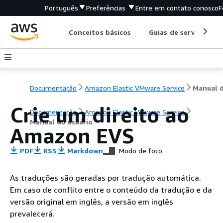
Português
Preferências
Entre em contato conosco
F
Conceitos básicos
Guias de serviço
Documentação
Amazon Elastic VMware Service
Crie um direito ao
Documentação
Amazon Elastic VMware Service
Manual do usuário
Amazon EVS
PDF
RSS
Markdown
Modo de foco
As traduções são geradas por tradução automática.
Em caso de conflito entre o conteúdo da tradução e da
versão original em inglês, a versão em inglês
prevalecerá.