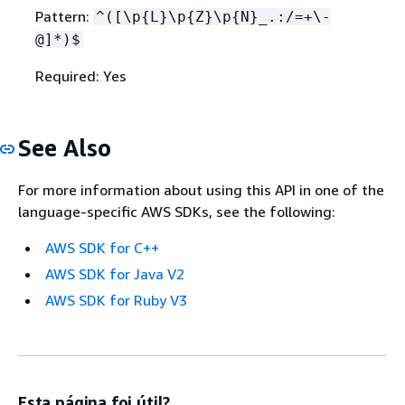
Pattern:
^([\p
{
L}\p
{
Z}\p
{
N}_.:/=+\-
@]*)$
Required: Yes
See Also
For more information about using this API in one of the
language-specific AWS SDKs, see the following:
AWS SDK for C++
AWS SDK for Java V2
AWS SDK for Ruby V3
Esta página foi útil?