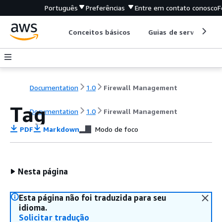
Português
Preferências
Entre em contato conosco
F
Conceitos básicos
Guias de serviço
Documentation
1.0
Firewall Management
Tag
Documentation
1.0
Firewall Management
PDF
Markdown
Modo de foco
Nesta página
Esta página não foi traduzida para seu
idioma.
Solicitar tradução