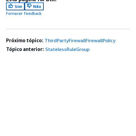
Sim
Não
Fornecer feedback
Próximo tópico:
ThirdPartyFirewallFirewallPolicy
Tópico anterior:
StatelessRuleGroup