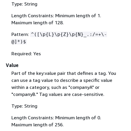
Type: String
Length Constraints: Minimum length of 1.
Maximum length of 128.
Pattern:
^([\p
{
L}\p
{
Z}\p
{
N}_.:/=+\-
@]*)$
Required: Yes
Value
Part of the key:value pair that defines a tag. You
can use a tag value to describe a specific value
within a category, such as "companyA" or
"companyB." Tag values are case-sensitive.
Type: String
Length Constraints: Minimum length of 0.
Maximum length of 256.