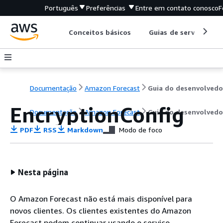
Português
Preferências
Entre em contato conosco
F
Conceitos básicos
Guias de serviço
Documentação
Amazon Forecast
Guia do desenvolvedo
EncryptionConfig
Documentação
Amazon Forecast
Guia do desenvolvedo
PDF
RSS
Markdown
Modo de foco
Nesta página
O Amazon Forecast não está mais disponível para
novos clientes. Os clientes existentes do Amazon
Forecast podem continuar usando o serviço