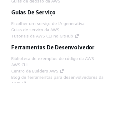
Guias de decisão da AWS
Guias De Serviço
Escolher um serviço de IA generativa
Guias de serviço da AWS
Tutoriais da AWS CLI no GitHub
Ferramentas De Desenvolvedor
Biblioteca de exemplos de código da AWS
AWS CLI
Centro de Builders AWS
Blog de ferramentas para desenvolvedores da
AWS
Links Úteis
Baixar servidor MCP de documentos da AWS
Faça login no Console da AWS
AWS re:Post
Privacidade
Termos do site
Preferências de