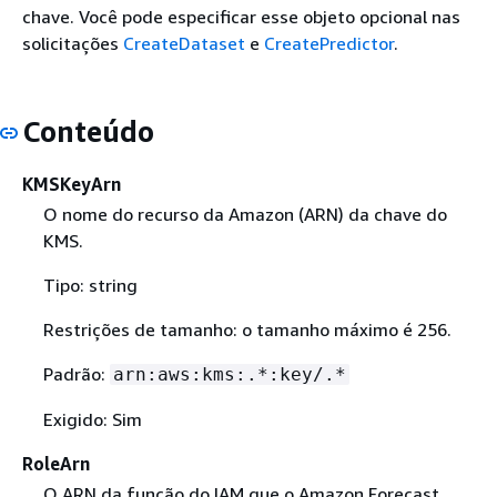
chave. Você pode especificar esse objeto opcional nas
solicitações
CreateDataset
e
CreatePredictor
.
Conteúdo
KMSKeyArn
O nome do recurso da Amazon (ARN) da chave do
KMS.
Tipo: string
Restrições de tamanho: o tamanho máximo é 256.
Padrão:
arn:aws:kms:.*:key/.*
Exigido: Sim
RoleArn
O ARN da função do IAM que o Amazon Forecast