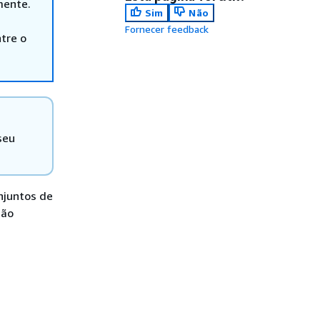
mente.
Sim
Não
Fornecer feedback
tre o
seu
njuntos de
ção