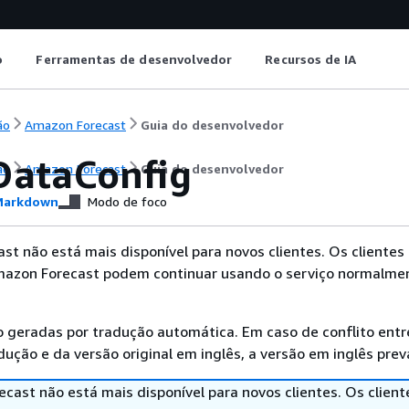
o
Ferramentas de desenvolvedor
Recursos de IA
ão
Amazon Forecast
Guia do desenvolvedor
DataConfig
ão
Amazon Forecast
Guia do desenvolvedor
arkdown
Modo de foco
t não está mais disponível para novos clientes. Os clientes
mazon Forecast podem continuar usando o serviço normalme
 geradas por tradução automática. Em caso de conflito entr
ução e da versão original em inglês, a versão em inglês prev
cast não está mais disponível para novos clientes. Os client