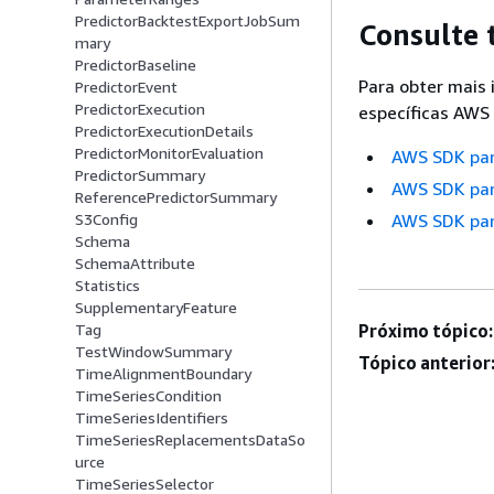
PredictorBacktestExportJobSum
Consulte
mary
PredictorBaseline
Para obter mais
PredictorEvent
PredictorExecution
específicas AWS 
PredictorExecutionDetails
PredictorMonitorEvaluation
AWS SDK pa
PredictorSummary
AWS SDK par
ReferencePredictorSummary
S3Config
AWS SDK par
Schema
SchemaAttribute
Statistics
SupplementaryFeature
Tag
Próximo tópico:
TestWindowSummary
Tópico anterior
TimeAlignmentBoundary
TimeSeriesCondition
TimeSeriesIdentifiers
TimeSeriesReplacementsDataSo
urce
TimeSeriesSelector