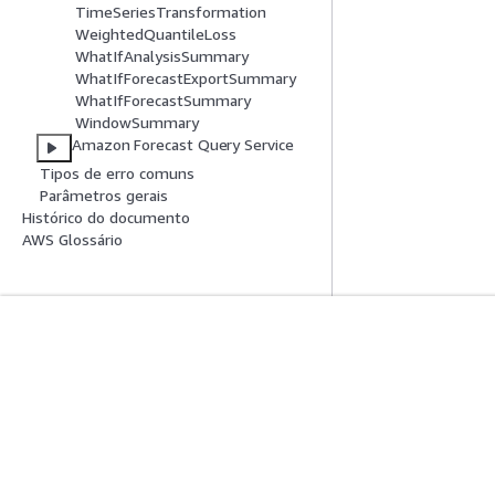
TimeSeriesTransformation
WeightedQuantileLoss
WhatIfAnalysisSummary
WhatIfForecastExportSummary
WhatIfForecastSummary
WindowSummary
Amazon Forecast Query Service
Tipos de erro comuns
Parâmetros gerais
Histórico do documento
AWS Glossário
Comece A Usar
Guias De Ser
Tutoriais práticos da AWS
Escolher um servi
Biblioteca de Soluções da AWS
Guias de serviço
Guias de decisão da AWS
Tutoriais da AWS 