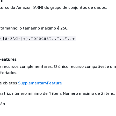
rn
urso da Amazon (ARN) do grupo de conjuntos de dados.
 tamanho: o tamanho máximo é 256.
([a-z\d-]+):forecast:.*:.*:.+
Features
 recursos complementares. O único recurso compatível é um
feriados.
de objetos
SupplementaryFeature
triz: número mínimo de 1 item. Número máximo de 2 itens.
Não