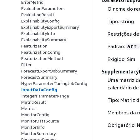
DatasetGroupA
ErrorMetric
O nome do rec
EvaluationParameters
EvaluationResult
Tipo: string
ExplainabilityConfig
ExplainabilityExportSummary
Restrições de
ExplainabilityInfo
ExplainabilitySummary
Padrão:
Featurization
arn:
FeaturizationConfig
FeaturizationMethod
Exigido: Sim
Filter
ForecastExportJobSummary
Supplementary
ForecastSummary
Uma matriz de
HyperParameterTuningJobConfig
calendário de 
InputDataConfig
IntegerParameterRange
Tipo: Matriz 
MetricResult
Metrics
Membros da ma
MonitorConfig
MonitorDataSource
Obrigatório: 
MonitorInfo
MonitorSummary
ParameterRanges