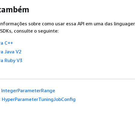
 também
 informações sobre como usar essa API em uma das linguage
SDKs, consulte o seguinte:
ra C++
a Java V2
a Ruby V3
IntegerParameterRange
:
HyperParameterTuningJobConfig