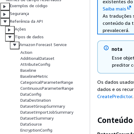
existentes do
Exemplos de código
Saiba mais
Segurança
As traduções 
Referência da API
conteúdo da tr
Ações
prevalecerá.
Tipos de dados
Amazon Forecast Service
nota
Action
Esse obje
AdditionalDataset
AttributeConfig
preditor
Baseline
BaselineMetric
Os dados usados
CategoricalParameterRange
ContinuousParameterRange
dados e os recur
DataConfig
CreatePredictor
.
DataDestination
DatasetGroupSummary
DatasetImportJobSummary
Conteúdo
DatasetSummary
DataSource
EncryptionConfig