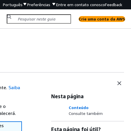
Português
Preferências
Entre em contato conosco
Feedback
Crie uma conta da AWS
nte.
Saiba
Nesta página
e o
Conteúdo
alecerá.
Consulte também
es
Esta página foi útil?