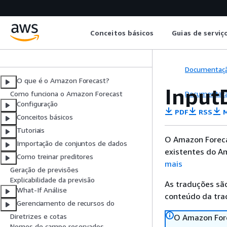
Amazon Forecast
Conceitos básicos
Guias de serviç
Guia do desenvolvedor
Documentaç
O que é o Amazon Forecast?
Input
Documentaç
Como funciona o Amazon Forecast
Configuração
PDF
RSS
M
Conceitos básicos
Tutoriais
O Amazon Forecas
Importação de conjuntos de dados
existentes do A
Como treinar preditores
mais
Geração de previsões
Explicabilidade da previsão
As traduções são
What-If Análise
conteúdo da trad
Gerenciamento de recursos do
Diretrizes e cotas
O Amazon Fore
Nomes de campo reservados