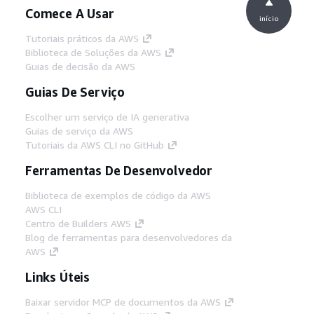
Comece A Usar
início
Tutoriais práticos da AWS
Biblioteca de Soluções da AWS
Guias de decisão da AWS
Guias De Serviço
Escolher um serviço de IA generativa
Guias de serviço da AWS
Tutoriais da AWS CLI no GitHub
Ferramentas De Desenvolvedor
Biblioteca de exemplos de código da AWS
AWS CLI
Centro de Builders AWS
Blog de ferramentas para desenvolvedores da
AWS
Links Úteis
Baixar servidor MCP de documentos da AWS