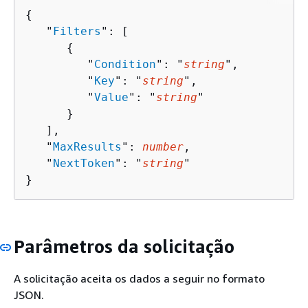
{
   "
Filters
": [ 

{
         "
Condition
": "
string
",

         "
Key
": "
string
",

         "
Value
": "
string
"

      }

   ],

   "
MaxResults
": 
number
,

   "
NextToken
": "
string
"

}
Parâmetros da solicitação
A solicitação aceita os dados a seguir no formato
JSON.