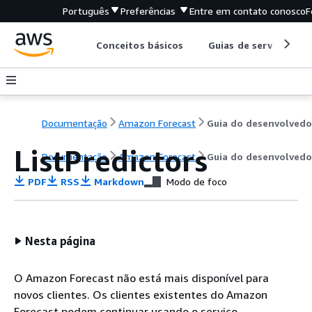
Português
Preferências
Entre em contato conosco
F
Conceitos básicos
Guias de serviço
Documentação
Amazon Forecast
Guia do desenvolvedo
ListPredictors
Documentação
Amazon Forecast
Guia do desenvolvedo
PDF
RSS
Markdown
Modo de foco
Nesta página
O Amazon Forecast não está mais disponível para
novos clientes. Os clientes existentes do Amazon
Forecast podem continuar usando o serviço