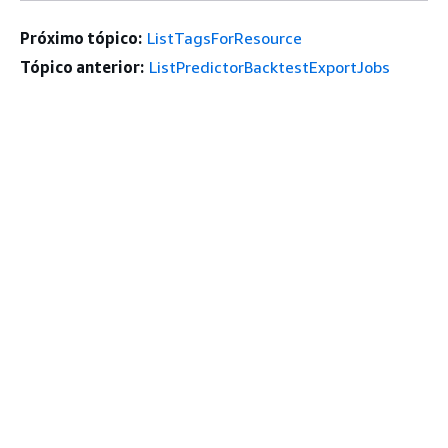
Próximo tópico:
ListTagsForResource
Tópico anterior:
ListPredictorBacktestExportJobs