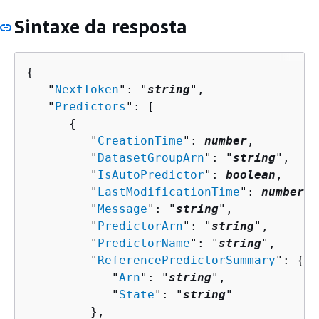
Sintaxe da resposta
{
   "
NextToken
": "
string
",

   "
Predictors
": [ 

{
         "
CreationTime
": 
number
,

         "
DatasetGroupArn
": "
string
",

         "
IsAutoPredictor
": 
boolean
,

         "
LastModificationTime
": 
number
,

         "
Message
": "
string
",

         "
PredictorArn
": "
string
",

         "
PredictorName
": "
string
",

         "
ReferencePredictorSummary
": 
{
            "
Arn
": "
string
",

            "
State
": "
string
"

         },
