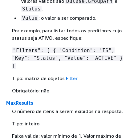
valores válidos são
e
DatasetGroupArn
.
Status
: o valor a ser comparado.
Value
Por exemplo, para listar todos os preditores cujo
status seja ATIVO, especifique:
"Filters": [
{
"Condition": "IS",
"Key": "Status", "Value": "ACTIVE" }
]
Tipo: matriz de objetos
Filter
Obrigatório: não
MaxResults
O número de itens a serem exibidos na resposta.
Tipo: inteiro
Faixa válida: valor mínimo de 1. Valor máximo de