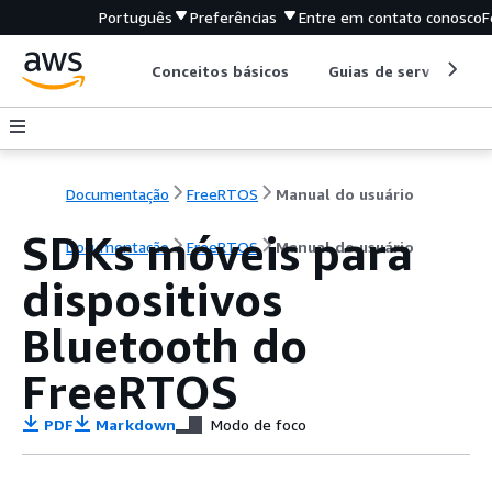
Português
Preferências
Entre em contato conosco
F
Conceitos básicos
Guias de serviço
Documentação
FreeRTOS
Manual do usuário
SDKs móveis para
Documentação
FreeRTOS
Manual do usuário
dispositivos
Bluetooth do
FreeRTOS
PDF
Markdown
Modo de foco