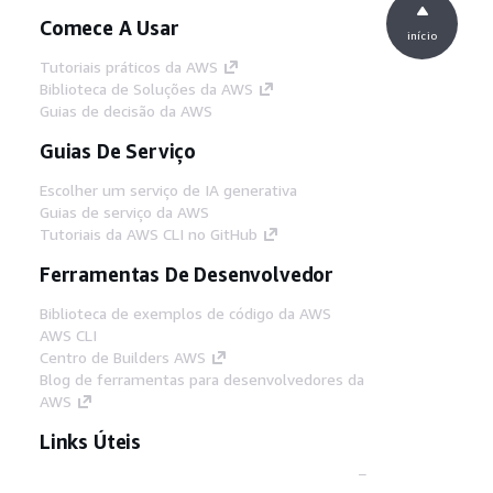
Comece A Usar
início
Tutoriais práticos da AWS
Biblioteca de Soluções da AWS
Guias de decisão da AWS
Guias De Serviço
Escolher um serviço de IA generativa
Guias de serviço da AWS
Tutoriais da AWS CLI no GitHub
Ferramentas De Desenvolvedor
Biblioteca de exemplos de código da AWS
AWS CLI
Centro de Builders AWS
Blog de ferramentas para desenvolvedores da
AWS
Links Úteis
Baixar servidor MCP de documentos da AWS