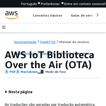
Português
Preferências
Entre em contato conosco
F
Conceitos básicos
Guias de serviço
Documentação
FreeRTOS
Manual do usuário
AWS IoT Biblioteca
Documentação
FreeRTOS
Manual do usuário
Over the Air (OTA)
PDF
Markdown
Modo de foco
Nesta página
As traduções são geradas por tradução automática.