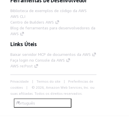
Ferramentas De Desenvolvedor
Biblioteca de exemplos de código da AWS
AWS CLI
Centro de Builders AWS
Blog de ferramentas para desenvolvedores da
AWS
Links Úteis
Baixar servidor MCP de documentos da AWS
Faça login no Console da AWS
AWS re:Post
Privacidade
Termos do site
Preferências de
cookies
© 2026, Amazon Web Services, Inc. ou
suas afiliadas. Todos os direitos reservados.
Português