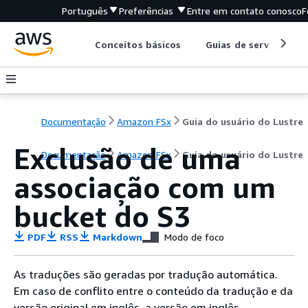
Português
Preferências
Entre em contato conosco
F
Conceitos básicos
Guias de serviço
Documentação
Amazon FSx
Guia do usuário do Lustre
Exclusão de uma
Documentação
Amazon FSx
Guia do usuário do Lustre
associação com um
bucket do S3
PDF
RSS
Markdown
Modo de foco
As traduções são geradas por tradução automática.
Em caso de conflito entre o conteúdo da tradução e da
versão original em inglês, a versão em inglês