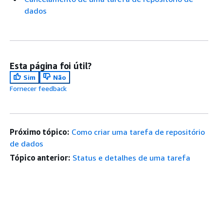
dados
Esta página foi útil?
Sim
Não
Fornecer feedback
Próximo tópico:
Como criar uma tarefa de repositório
de dados
Tópico anterior:
Status e detalhes de uma tarefa