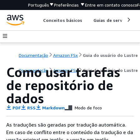
Português
Preferências
Entre em contato conosco
F
Conceitos básicos
Guias de serviço
Documentação
Amazon FSx
Guia do usuário do Lustre
Como usar tarefas
Documentação
Amazon FSx
Guia do usuário do Lustre
de repositório de
dados
PDF
RSS
Markdown
Modo de foco
As traduções são geradas por tradução automática.
Em caso de conflito entre o conteúdo da tradução e da
versão original em inglês, a versão em inglês