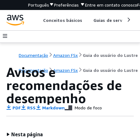
Português
Preferências
Entre em contato conosco
F
Conceitos básicos
Guias de serviço
Documentação
Amazon FSx
Guia do usuário do Lustre
Avisos e
Documentação
Amazon FSx
Guia do usuário do Lustre
recomendações de
desempenho
PDF
RSS
Markdown
Modo de foco
Nesta página