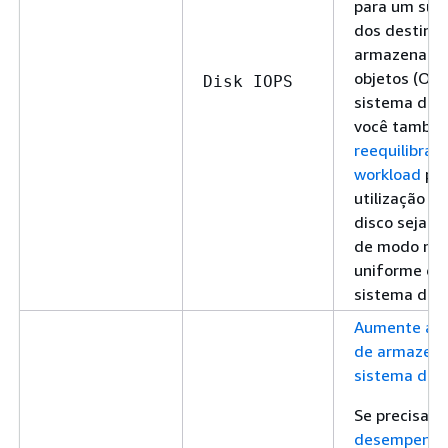
para um sub
dos destino
armazename
objetos (OST
Disk IOPS
sistema de a
você també
reequilibrar 
workload
par
utilização d
disco seja b
de modo ma
uniforme em
sistema de a
Aumente a c
de armazen
sistema de 
Se precisar
e
desempenho