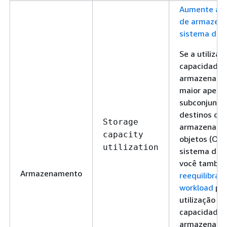
Aumente a c
de armazen
sistema de 
Se a utilizaç
capacidade 
armazename
maior apena
subconjunto
destinos de
Storage
armazename
capacity
objetos (OST
utilization
sistema de a
você també
Armazenamento
reequilibrar 
workload
par
utilização da
capacidade 
armazename