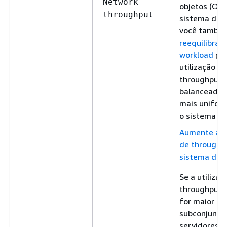
Network
objetos (OSS
throughput
sistema de a
você també
reequilibrar 
workload
par
utilização do
throughput 
balanceada
mais unifor
o sistema de
Aumente a c
de throughp
sistema de 
Se a utilizaç
throughput 
for maior pa
subconjunto
servidores d