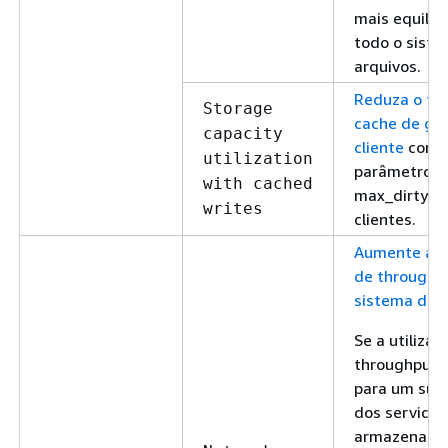
mais equili
todo o sist
arquivos.
Reduza o ta
Storage
cache de gr
capacity
cliente
confi
utilization
parâmetro
with cached
max_dirty_m
writes
clientes.
Aumente a c
de throughp
sistema de 
Se a utilizaç
throughput 
para um sub
dos servidor
armazename