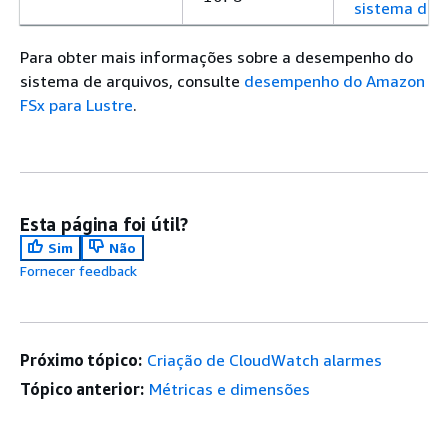
sistema de 
Para obter mais informações sobre a desempenho do
sistema de arquivos, consulte
desempenho do Amazon
FSx para Lustre
.
Esta página foi útil?
Sim
Não
Fornecer feedback
Próximo tópico:
Criação de CloudWatch alarmes
Tópico anterior:
Métricas e dimensões