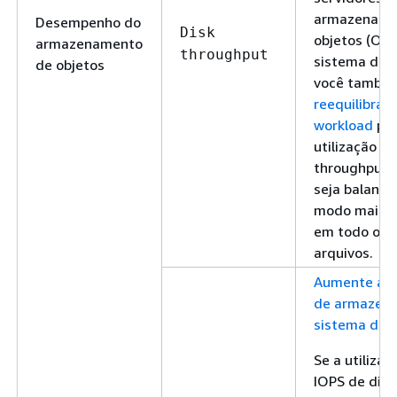
armazename
Desempenho do
Disk
objetos (OSS
armazenamento
throughput
sistema de a
de objetos
você també
reequilibrar 
workload
par
utilização do
throughput 
seja balanc
modo mais u
em todo o s
arquivos.
Aumente a c
de armazen
sistema de 
Se a utilizaç
IOPS de disc