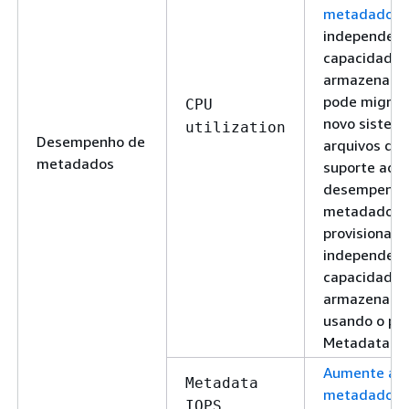
metadados
independen
capacidade 
armazename
pode migrar
CPU
novo sistem
utilization
Desempenho de
arquivos qu
metadados
suporte ao
desempenho
metadados 
provisionam
independent
capacidade 
armazename
usando o pa
MetadataCon
Aumente as 
Metadata
metadados 
IOPS