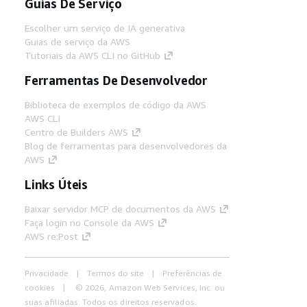
Guias De Serviço
Escolher um serviço de IA generativa
Guias de serviço da AWS
Tutoriais da AWS CLI no GitHub
Ferramentas De Desenvolvedor
Biblioteca de exemplos de código da AWS
AWS CLI
Centro de Builders AWS
Blog de ferramentas para desenvolvedores da
AWS
Links Úteis
Baixar servidor MCP de documentos da AWS
Faça login no Console da AWS
AWS re:Post
Privacidade
Termos do site
Preferências de
cookies
© 2026, Amazon Web Services, Inc. ou
suas afiliadas. Todos os direitos reservados.